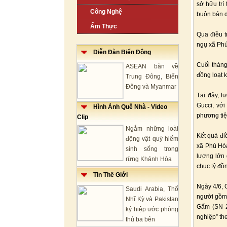
sở hữu trí
Công Nghệ
buôn bán d
Ẩm Thực
Qua điều t
ngụ xã Ph
Diễn Đàn Biển Đông
Cuối tháng
ASEAN bàn về
đồng loạt k
Trung Đông, Biển
Đông và Myanmar
Tại đây, l
Gucci, với
Hình Ảnh Quê Nhà - Video
phương tiệ
Clip
Ngắm những loài
Kết quả đi
động vật quý hiếm
xã Phú Hòa
sinh sống trong
lượng lớn 
rừng Khánh Hòa
chục tỷ đồ
Tin Thế Giới
Ngày 4/6, 
Saudi Arabia, Thổ
người gồm 
Nhĩ Kỳ và Pakistan
Gấm (SN 2
ký hiệp ước phòng
nghiệp” th
thủ ba bên