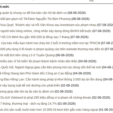
hồi
ết mới:
g quản lý chung cư để lừa bán căn hộ tái định cư
(08-08-2026)
, bắt tạm giam nữ TikToker Nguyễn Thị Bích Phượng
(08-08-2026)
 'Vua Quạt', 'Khánh sky' và Hồ Văn Khoa sau livestream xúc phạm nhau
(07-08-202
 người bán hàng online, công nhân xây dựng đóng BHXH bắt buộc
(07-08-2026)
 Hồ Chí Minh thu gần 466.000 tỷ đồng sau 7 tháng
(07-08-2026)
i của bảo mẫu bạo hành hai cháu bé 2 tuổi ở trường mầm non tại TPHCM
(07-08-2
000 phụ tùng ô tô Asahi vi phạm quảng cáo trên website thương mại điện tử
(07-0
ời mất tích trên sông Lô ở Tuyên Quang
(06-08-2026)
 nhiều bác sĩ 'hô biến' tội phạm thành bệnh nhân tâm thần
(04-08-2026)
h Quốc hội: Ngành Ngoại giao cần tiên phong hút các dòng vốn thế hệ mới
(04-08-
Lê Hồng Giang làm Phó Giám đốc Công an Cao Bằng
(04-08-2026)
ng Đào Hồng Lan: Cần hành lang pháp lý khơi thông 3.000 dự án tồn đọng
(04-08
i xây dựng luật để mở đường cho phát triển
(02-08-2026)
ơng giúp dân tìm lại tài sản bị đánh rơi
(02-08-2026)
 Du lịch Vietravel bị phạt 295 triệu đồng vì vi phạm về chứng khoán
(02-08-2026)
 7 tháng, thương mại - dịch vụ tăng 14,7%
(01-08-2026)
 bà chủ sản xuất, buôn bán hơn 10.000 hũ kem trộn gắn mác hàng ngoại
(01-08-20