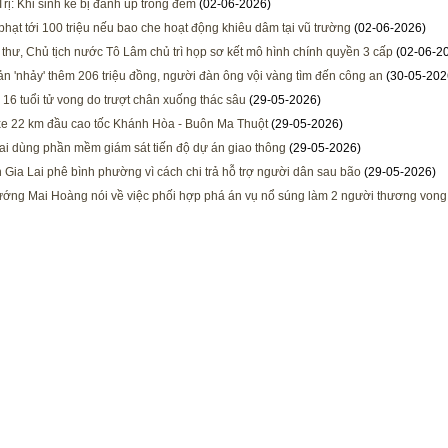
rị: Khi sinh kế bị đánh úp trong đêm
(02-06-2026)
phạt tới 100 triệu nếu bao che hoạt động khiêu dâm tại vũ trường
(02-06-2026)
 thư, Chủ tịch nước Tô Lâm chủ trì họp sơ kết mô hình chính quyền 3 cấp
(02-06-2
ản 'nhảy' thêm 206 triệu đồng, người đàn ông vội vàng tìm đến công an
(30-05-202
 16 tuổi tử vong do trượt chân xuống thác sâu
(29-05-2026)
e 22 km đầu cao tốc Khánh Hòa - Buôn Ma Thuột
(29-05-2026)
i dùng phần mềm giám sát tiến độ dự án giao thông
(29-05-2026)
h Gia Lai phê bình phường vì cách chi trả hỗ trợ người dân sau bão
(29-05-2026)
ướng Mai Hoàng nói về việc phối hợp phá án vụ nổ súng làm 2 người thương vong