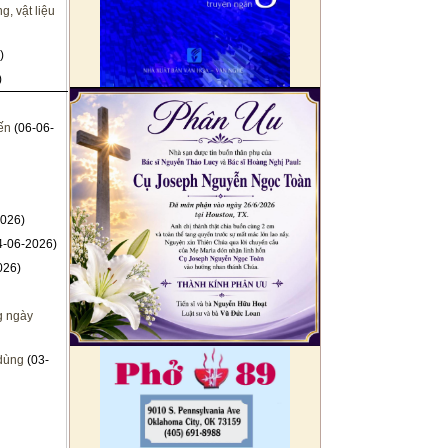
, vật liệu
)
)
ến
(06-06-
026)
4-06-2026)
026)
g ngày
 dùng
(03-