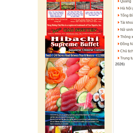
Quảng T
Hà Nội 
Tổng Bí
Tài kho
Nữ sinh
Thông x
Đồng Na
Chủ tịc
Trung t
2026)