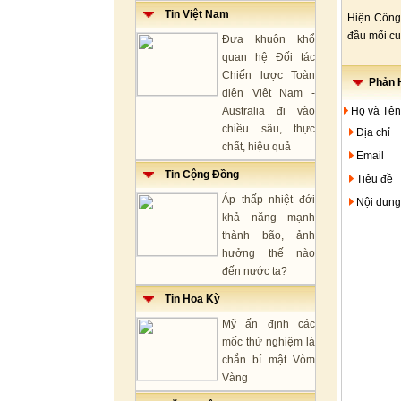
Tin Việt Nam
Hiện Công 
đầu mối cu
Đưa khuôn khổ
quan hệ Đối tác
Chiến lược Toàn
Phản H
diện Việt Nam -
Australia đi vào
Họ và Tên
chiều sâu, thực
Địa chỉ
chất, hiệu quả
Email
Tin Cộng Đồng
Tiêu đề
Áp thấp nhiệt đới
Nội dung
khả năng mạnh
thành bão, ảnh
hưởng thế nào
đến nước ta?
Tin Hoa Kỳ
Mỹ ấn định các
mốc thử nghiệm lá
chắn bí mật Vòm
Vàng