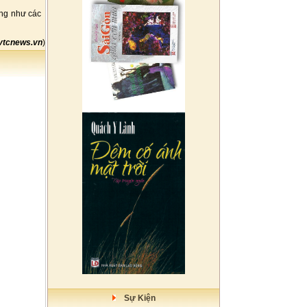
ũng như các
vtcnews.vn
)
Sự Kiện