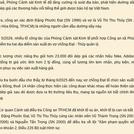
 tuệ, Phòng Cảnh sát Kinh tế đã tăng cường rà soát địa bàn, phát hiện đường dâ
ép giả các thương hiệu nổi tiếng thế giới được bảo hộ tại Việt Nam.
ra, công an xác định Đặng Phước Đạt (SN 1996) và vợ là Vũ Thị Thu Thủy (SN
ú Hòa Đông, TP.HCM) là những người cầm đầu đường dây này.
 5/2026, nhiều tổ công tác của Phòng Cảnh sát Kinh tế phối hợp Công an xã P
iểm tra hai địa điểm sản xuất do vợ chồng Đạt - Thủy quản lý.
ực lượng chức năng thu giữ hơn 23.000 đôi dép giả các nhãn hiệu Nike, Adida
 tổng trị giá ước tính hơn 2 tỷ đồng, cùng số lượng lớn tem nhãn, phụ kiện,
n phục vụ việc sản xuất hàng giả.
ều tra bước đầu cho thấy, từ tháng 6/2025 đến nay, vợ chồng Đạt tổ chức sản xuất 
 Đông, thuê 14 nhân công thực hiện các công đoạn khác nhau để hoàn thiện s
dép giả sau đó được đưa ra thị trường tiêu thụ, mang lại nguồn lợi bất chính l
ng.
Cơ quan Cảnh sát điều tra Công an TP.HCM đã khởi tố vụ án, khởi tố bị can và bắt
Đặng Phước Đạt, Vũ Thị Thu Thủy cùng các nhân viên Vũ Thành Trung (SN 2001
006) và Nguyễn Tấn Trọng (SN 2000) để điều tra về tội “Xâm phạm quyền s
eo khoản 2, Điều 226 Bộ luật Hình sự.