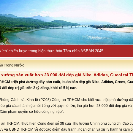
 xích' chiến lược trong hiện thực hóa Tầm nhìn ASEAN 2045
áo Trong Nước
á xưởng sản xuất hơn 23.000 đôi dép giả Nike, Adidas, Gucci tại 
.HCM triệt phá đường dây sản xuất, buôn bán dép giả Nike, Adidas, Crocs, Guc
đôi dép trị giá trên 2 tỷ đồng, khởi tố 5 bị can.
Phòng Cảnh sát Kinh tế (PC03) Công an TP.HCM cho biết vừa triệt phá đường dâ
ép giả các nhãn hiệu nổi tiếng với quy mô lớn, thu giữ hơn 23.000 đôi dép giả và k
 “Xâm phạm quyền sở hữu công nghiệp".
an TP.HCM, thực hiện Công điện số 38 của Thủ tướng Chính phủ cùng chỉ đạo 
ủy và UBND TP.HCM về đợt cao điểm đấu tranh, ngăn chặn và xử lý hành vi xâm