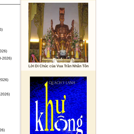
6)
026)
8-2026)
Lời Di Chúc của Vua Trần Nhân Tôn
2026)
-2026)
26)