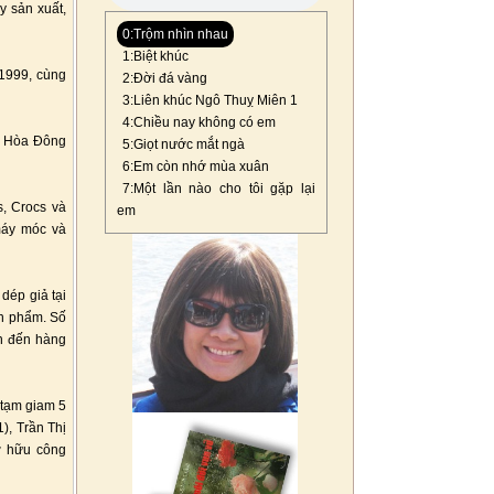
y sản xuất,
0:Trộm nhìn nhau
1:Biệt khúc
 1999, cùng
2:Đời đá vàng
3:Liên khúc Ngô Thuỵ Miên 1
4:Chiều nay không có em
hú Hòa Đông
5:Giọt nước mắt ngà
6:Em còn nhớ mùa xuân
7:Một lần nào cho tôi gặp lại
s, Crocs và
em
 máy móc và
dép giả tại
ản phẩm. Số
ên đến hàng
 tạm giam 5
), Trần Thị
ở hữu công