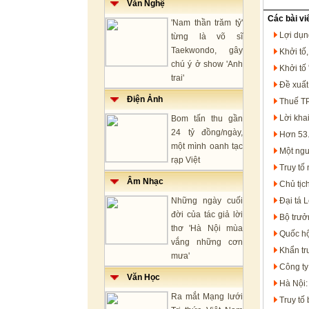
Văn Nghệ
Các bài vi
'Nam thần trăm tỷ'
Lợi dụn
từng là võ sĩ
Taekwondo, gây
Khởi tố
chú ý ở show 'Anh
Khởi tố
trai'
Đề xuất
Điện Ảnh
Thuế TP
Lời kha
Bom tấn thu gần
24 tỷ đồng/ngày,
Hơn 53.
một mình oanh tạc
Một ngư
rạp Việt
Truy tố
Âm Nhạc
Chủ tịc
Những ngày cuối
Đại tá 
đời của tác giả lời
Bộ trưở
thơ 'Hà Nội mùa
Quốc hộ
vắng những cơn
Khẩn trư
mưa'
Công ty
Văn Học
Hà Nội:
Ra mắt Mạng lưới
Truy tố