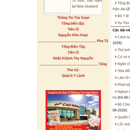
Tri thức Việt Nam
Tổng Bí
tại New Zealand
hiện đại
(2
Bộ Y tế
Thông Tin Tòa Soạn
Vụ Thứ 
Tổng biên tập:
Tiến Sĩ
Các bài vi
Nguyễn Hữu Hoạt
Cảnh bá
Phụ Tá
2026)
Tổng Biên Tập
Thủ tướ
Tiến Sĩ
Có cơ s
Nhật Khánh Thy Nguyễn
Ngăn ch
Tổng
Thư ký:
Sửa đổi
Quách Y Lành
Làm rõ 
Phát hi
Nghẹn l
hè
(03-06-
Bộ Công
06-2026)
Quyền l
Lốc xoá