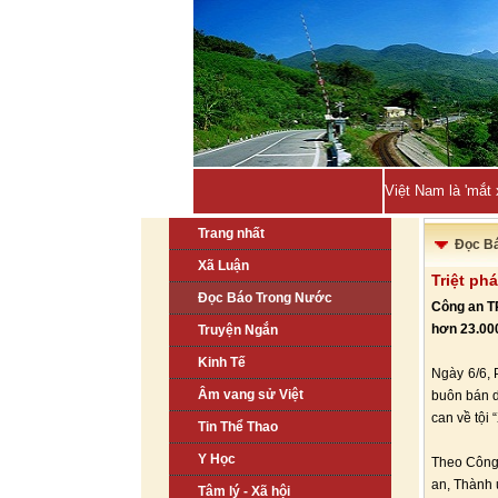
Việt Nam là 'mắt
Trang nhất
Đọc B
Xã Luận
Triệt ph
Đọc Báo Trong Nước
Công an TP
hơn 23.000 
Truyện Ngắn
Kinh Tế
Ngày 6/6, 
Âm vang sử Việt
buôn bán d
can về tội
Tin Thể Thao
Y Học
Theo Công 
an, Thành 
Tâm lý - Xã hội