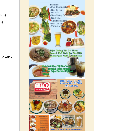
026)
6)
(26-05-