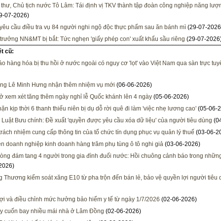
 thư, Chủ tịch nước Tô Lâm: Tái định vị TKV thành tập đoàn công nghiệp năng lượng
9-07-2026)
 yêu cầu điều tra vụ 84 người nghi ngộ độc thực phẩm sau ăn bánh mì
(29-07-2026
trưởng NN&MT bị bắt: Tức nghẹn 'giấy phép con' xuất khẩu sầu riêng
(29-07-2026
ết cũ:
o hàng hóa bị thu hồi ở nước ngoài có nguy cơ 'lọt' vào Việt Nam qua sàn trực tuy
ng Lê Minh Hưng nhận thêm nhiệm vụ mới
(06-06-2026)
ở xem xét tăng thêm ngày nghỉ lễ Quốc khánh lên 4 ngày
(05-06-2026)
ặn kịp thời 6 thanh thiếu niên bị dụ dỗ rời quê đi làm 'việc nhẹ lương cao'
(05-06-2
 Luật Bưu chính: Đề xuất 'quyền được yêu cầu xóa dữ liệu' của người tiêu dùng
(0
trách nhiệm cung cấp thông tin của tổ chức tín dụng phục vụ quản lý thuế
(03-06-2
ện doanh nghiệp kinh doanh hàng trăm phụ tùng ô tô nghi giả
(03-06-2026)
òng đám tang 4 người trong gia đình đuối nước: Hồi chuông cảnh báo trong nhữn
2026)
 Thương kiểm soát xăng E10 từ pha trộn đến bán lẻ, bảo vệ quyền lợi người tiêu
ợi và điều chỉnh mức hưởng bảo hiểm y tế từ ngày 1/7/2026
(02-06-2026)
y cuốn bay nhiều mái nhà ở Lâm Đồng
(02-06-2026)