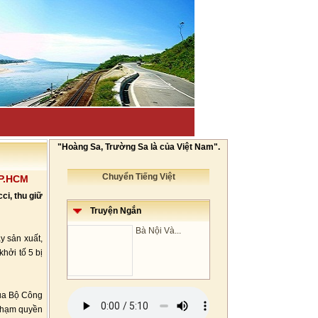
"Hoàng Sa, Trường Sa là của Việt Nam".
Chuyển Tiếng Việt
TP.HCM
ci, thu giữ
Truyện Ngắn
Bà Nội Và...
y sản xuất,
hởi tố 5 bị
của Bộ Công
 phạm quyền