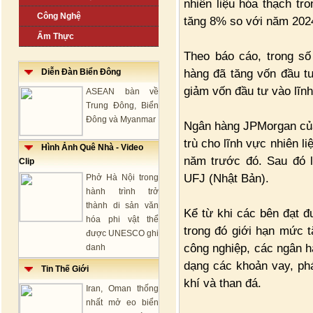
nhiên liệu hóa thạch tr
Công Nghệ
tăng 8% so với năm 202
Ẩm Thực
Theo báo cáo, trong s
hàng đã tăng vốn đầu tư
Diễn Đàn Biển Đông
giảm vốn đầu tư vào lĩn
ASEAN bàn về
Trung Đông, Biển
Đông và Myanmar
Ngân hàng JPMorgan của
trù cho lĩnh vực nhiên l
Hình Ảnh Quê Nhà - Video
năm trước đó. Sau đó l
Clip
UFJ (Nhật Bản).
Phở Hà Nội trong
hành trình trở
thành di sản văn
Kể từ khi các bên đạt đ
hóa phi vật thể
trong đó giới hạn mức t
được UNESCO ghi
công nghiệp, các ngân h
danh
dạng các khoản vay, phá
Tin Thế Giới
khí và than đá.
Iran, Oman thống
nhất mở eo biển