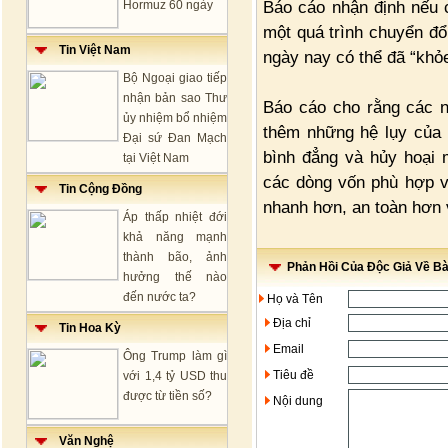
Báo cáo nhận định nếu 
Hormuz 60 ngày
một quá trình chuyển đổ
Tin Việt Nam
ngày nay có thể đã “kh
Bộ Ngoại giao tiếp
nhận bản sao Thư
Báo cáo cho rằng các n
ủy nhiệm bổ nhiệm
thêm những hệ lụy của 
Đại sứ Đan Mạch
bình đẳng và hủy hoại m
tại Việt Nam
các dòng vốn phù hợp vớ
Tin Cộng Đồng
nhanh hơn, an toàn hơn 
Áp thấp nhiệt đới
khả năng mạnh
thành bão, ảnh
Phản Hồi Của Độc Giả Về Bài
hưởng thế nào
đến nước ta?
Họ và Tên
Địa chỉ
Tin Hoa Kỳ
Email
Ông Trump làm gì
Tiêu đề
với 1,4 tỷ USD thu
được từ tiền số?
Nội dung
Văn Nghệ