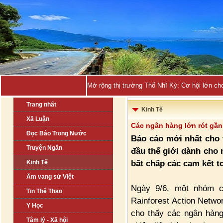
Mở rộng thị trường Thổ Nhĩ Kỳ: Cơ hội lớn ch
Trang nhất
Kinh Tế
Xã Luận
Các ngân hàng lớn rót gần
Đọc Báo Trong Nước
Báo cáo mới nhất cho 
Truyện Ngắn
đầu thế giới dành cho 
bất chấp các cam kết t
Kinh Tế
Âm vang sử Việt
Ngày 9/6, một nhóm c
Tin Thể Thao
Rainforest Action Netwo
Y Học
cho thấy các ngân hàng
Tâm lý - Xã hội