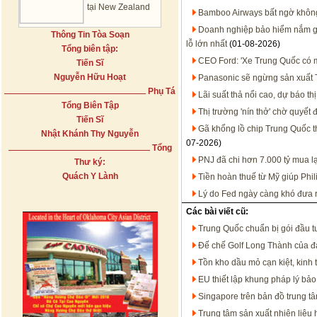
tại New Zealand
Bamboo Airways bất ngờ không 
Doanh nghiệp bảo hiểm nắm gần
Thông Tin Tòa Soạn
lỗ lớn nhất
(01-08-2026)
Tổng biên tập:
CEO Ford: 'Xe Trung Quốc có mặ
Tiến Sĩ
Nguyễn Hữu Hoạt
Panasonic sẽ ngừng sản xuất T
Phụ Tá
Lãi suất thả nổi cao, dự báo t
Tổng Biên Tập
Thị trường 'nín thở' chờ quyết
Tiến Sĩ
Gã khổng lồ chip Trung Quốc 
Nhật Khánh Thy Nguyễn
07-2026)
Tổng
PNJ đã chi hơn 7.000 tỷ mua l
Thư ký:
Quách Y Lành
Tiền hoàn thuế từ Mỹ giúp Phil
Lý do Fed ngày càng khó đưa ra
Các bài viết cũ:
Trung Quốc chuẩn bị gói đầu t
Đế chế Golf Long Thành của đạ
Tồn kho dầu mỏ cạn kiệt, kinh 
EU thiết lập khung pháp lý bảo
Singapore trên bản đồ trung tâ
Trung tâm sản xuất nhiên liệu