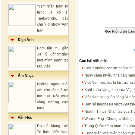
'Nam thần trăm tỷ'
từng là võ sĩ
Taekwondo, gây
chú ý ở show 'Anh
trai'
Điện Ảnh
Bom tấn thu gần
24 tỷ đồng/ngày,
một mình oanh tạc
Các bài viết mới:
rạp Việt
Gen Z không còn tin 'chăm chỉ 
Ngày càng nhiều nhà bán hàng
Âm Nhạc
Việt Nam tiếp tục là thị trườ
Những ngày cuối
Xuất khẩu 'vàng đen' của Việt
đời của tác giả lời
thơ 'Hà Nội mùa
Việt Nam trong làn sóng AI t
vắng những cơn
Dân số Indonesia vượt 290 tri
mưa'
Ngành Trí tuệ Nhân tạo của T
Văn Học
Warren Eng: 'Chúng ta không họ
Ra mắt Mạng lưới
Trung Quốc đề ra mục tiêu phát
Tri thức Việt Nam
Cuba triển khai biện pháp thúc