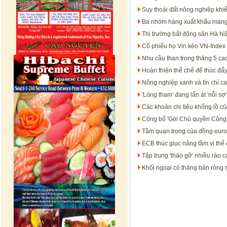
Suy thoái đất nông nghiệp khi
Ba nhóm hàng xuất khẩu mang
Thị trường bất động sản Hà N
Cổ phiếu họ Vin kéo VN-Index 
Nhu cầu than trong tháng 5 ca
Hoàn thiện thể chế để thúc đẩy 
Nông nghiệp xanh và tín chỉ c
'Lòng tham' đang lấn át 'nỗi sợ
Các khoản chi tiêu khổng lồ c
Công bố 'Gói Chủ quyền Công
Tầm quan trọng của đồng euro t
ECB thúc giục nâng tầm vị thế
Tập trung 'tháo gỡ' nhiều rào 
Khối ngoại có tháng bán ròng