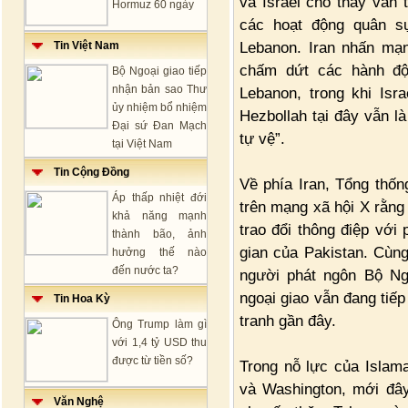
và Israel cho thấy vẫn t
Hormuz 60 ngày
các hoạt động quân sự
Lebanon. Iran nhấn mạ
Tin Việt Nam
chấm dứt các hành độ
Bộ Ngoại giao tiếp
nhận bản sao Thư
Lebanon, trong khi Isr
ủy nhiệm bổ nhiệm
Hezbollah tại đây vẫn là
Đại sứ Đan Mạch
tự vệ”.
tại Việt Nam
Tin Cộng Đồng
Về phía Iran, Tổng thố
Áp thấp nhiệt đới
trên mạng xã hội X rằng
khả năng mạnh
trao đổi thông điệp với 
thành bão, ảnh
gian của Pakistan. Cùng
hưởng thế nào
đến nước ta?
người phát ngôn Bộ Ngo
ngoại giao vẫn đang tiếp
Tin Hoa Kỳ
tranh gần đây.
Ông Trump làm gì
với 1,4 tỷ USD thu
được từ tiền số?
Trong nỗ lực của Islam
và Washington, mới đây
Văn Nghệ