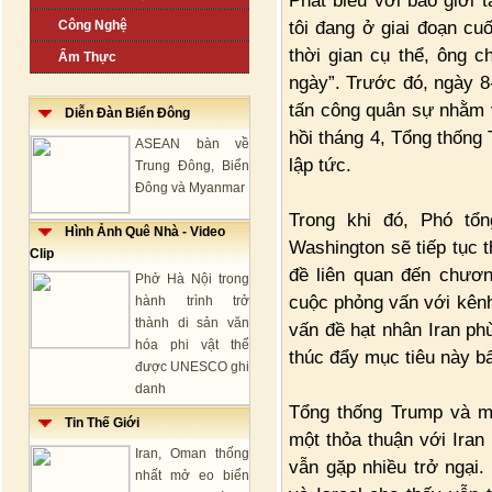
Phát biểu với báo giới 
tôi đang ở giai đoạn cuố
Công Nghệ
thời gian cụ thể, ông c
Ẩm Thực
ngày”. Trước đó, ngày 8-
tấn công quân sự nhằm 
Diễn Đàn Biển Đông
hồi tháng 4, Tổng thống
ASEAN bàn về
lập tức.
Trung Đông, Biển
Đông và Myanmar
Trong khi đó, Phó tổ
Hình Ảnh Quê Nhà - Video
Washington sẽ tiếp tục 
Clip
đề liên quan đến chươn
Phở Hà Nội trong
cuộc phỏng vấn với kênh
hành trình trở
thành di sản văn
vấn đề hạt nhân Iran ph
hóa phi vật thể
thúc đẩy mục tiêu này bấ
được UNESCO ghi
danh
Tổng thống Trump và m
Tin Thế Giới
một thỏa thuận với Iran 
Iran, Oman thống
vẫn gặp nhiều trở ngại.
nhất mở eo biển