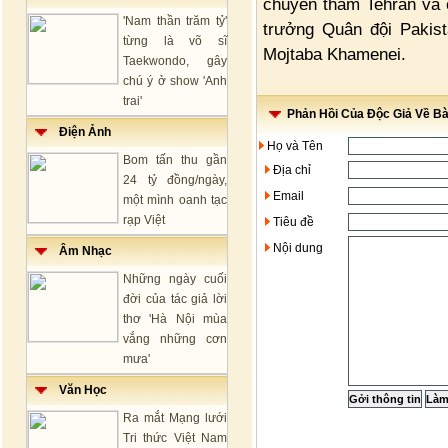
chuyến thăm Tehran và 
'Nam thần trăm tỷ'
trưởng Quân đội Pakist
từng là võ sĩ
Mojtaba Khamenei.
Taekwondo, gây
chú ý ở show 'Anh
trai'
Phản Hồi Của Độc Giả Về Bài
Điện Ảnh
Họ và Tên
Bom tấn thu gần
Địa chỉ
24 tỷ đồng/ngày,
Email
một mình oanh tạc
rạp Việt
Tiêu đề
Nội dung
Âm Nhạc
Những ngày cuối
đời của tác giả lời
thơ 'Hà Nội mùa
vắng những cơn
mưa'
Văn Học
Ra mắt Mạng lưới
Tri thức Việt Nam