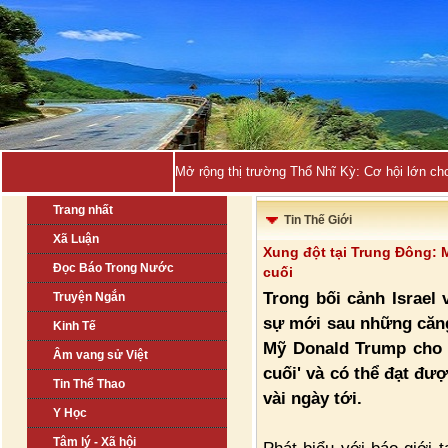
Mở rộng thị trường Thổ Nhĩ Kỳ: Cơ hội lớn ch
Trang nhất
Tin Thế Giới
Xã Luận
Xung đột tại Trung Đông: 
Đọc Báo Trong Nước
cuối
Trong bối cảnh Israel
Truyện Ngắn
sự mới sau những căng
Kinh Tế
Mỹ Donald Trump cho b
Âm vang sử Việt
cuối' và có thể đạt đư
Tin Thể Thao
vài ngày tới.
Y Học
Tâm lý - Xã hội