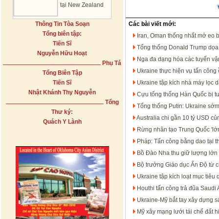
tại New Zealand
Thông Tin Tòa Soạn
Các bài viết mới:
Tổng biên tập:
Iran, Oman thống nhất mở eo 
Tiến Sĩ
Tổng thống Donald Trump dọa t
Nguyễn Hữu Hoạt
Nga đa dạng hóa các tuyến vận
Phụ Tá
Ukraine thực hiện vụ tấn công 
Tổng Biên Tập
Tiến Sĩ
Ukraine tập kích nhà máy lọc 
Nhật Khánh Thy Nguyễn
Cựu tổng thống Hàn Quốc bị t
Tổng
Tổng thống Putin: Ukraine sớm
Thư ký:
Australia chi gần 10 tỷ USD c
Quách Y Lành
Rừng nhân tạo Trung Quốc 'lớn
Pháp: Tấn công bằng dao tại t
Bồ Đào Nha thu giữ lượng lớn 
Bộ trưởng Giáo dục Ấn Độ từ c
Ukraine tập kích loạt mục tiêu
Houthi tấn công trả đũa Saudi 
Ukraine-Mỹ bắt tay xây dựng s
Mỹ xây mạng lưới tái chế đất h