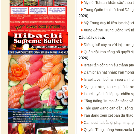
Mỹ nói Tehran 'khẩn cầu' thỏa 
Trung Quốc khai trừ khỏi Đảng
2026)
Mỹ-Trung duy trì liên lạc chặt
Xung đột tại Trung Đông: Mỹ t
Các bài viết cũ:
Điều gì sẽ xảy ra với thị trườ
Quân đội Iran công bố quyết đị
2026)
Israel tấn công nhiều thành ph
Đàm phán hạt nhân: Iran 'nóng
Israel tuyên bố hạ nhiều chỉ 
Ngoại trưởng Iran kể phút bướ
Israel tuyên bố tiếp tục chiến
Tổng thống Trump lên tiếng về
Thời gian đang cạn dần, Tổng t
Iran đang xem xét bản dự thảo
Campuchia bắt tội phạm mạng t
Quyền Tổng thống Venezuela D