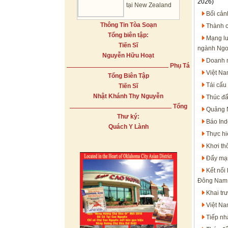
2026)
tại New Zealand
Bối cản
Thông Tin Tòa Soạn
Thành c
Tổng biên tập:
Mạng lư
Tiến Sĩ
ngành Ngo
Nguyễn Hữu Hoạt
Doanh n
Phụ Tá
Việt Na
Tổng Biên Tập
Tái cấu
Tiến Sĩ
Nhật Khánh Thy Nguyễn
Thúc đẩ
Tổng
Quảng N
Thư ký:
Báo Ind
Quách Y Lành
Thực hi
Khơi th
Đẩy mạn
Kết nối
Đông Nam
Khai tr
Việt N
Tiếp nh