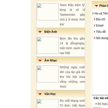
'Nam thần trăm tỷ'
Phản H
từng là võ sĩ
Họ và Tên
Taekwondo, gây
Địa chỉ
chú ý ở show 'Anh
trai'
Email
Điện Ảnh
Tiêu đề
Nội dung
Bom tấn thu gần
24 tỷ đồng/ngày,
một mình oanh tạc
rạp Việt
Âm Nhạc
Những ngày cuối
đời của tác giả lời
thơ 'Hà Nội mùa
vắng những cơn
mưa'
Văn Học
Các bài vi
Ra mắt Mạng lưới
Bộ Ngoạ
Tri thức Việt Nam