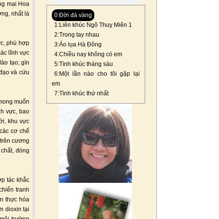
ơng mại Hoa
ng, nhất là
0:Đời đá vàng
1:Liên khúc Ngô Thuỵ Miên 1
2:Trong tay nhau
ực, phù hợp
3:Áo lụa Hà Đông
ác lĩnh vực
4:Chiều nay không có em
đào tạo; gìn
5:Tình khúc tháng sáu
 đạo và cứu
6:Một lần nào cho tôi gặp lại
em
7:Tình khúc thứ nhất
g mong muốn
nh vực, bao
ới, khu vực
các cơ chế
 trên cương
 chất, đóng
ợp tác khắc
chiến tranh
n thực hóa
 dioxin tại