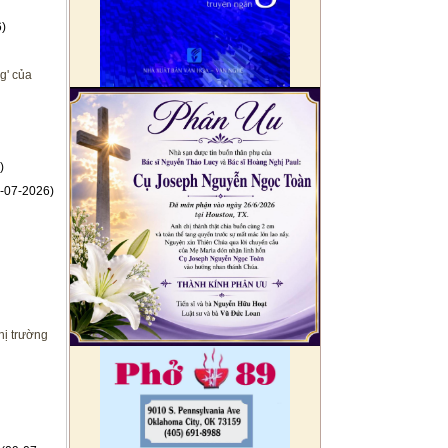
)
g' của
)
-07-2026)
hị trường