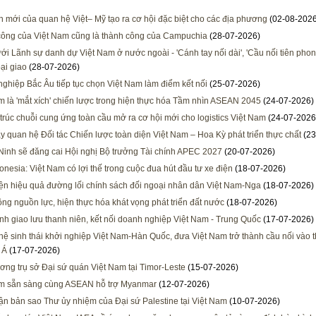
h mới của quan hệ Việt– Mỹ tạo ra cơ hội đặc biệt cho các địa phương
(02-08-2026
ông của Việt Nam cũng là thành công của Campuchia
(28-07-2026)
ới Lãnh sự danh dự Việt Nam ở nước ngoài - 'Cánh tay nối dài', 'Cầu nối tiên phon
ại giao
(28-07-2026)
ghiệp Bắc Âu tiếp tục chọn Việt Nam làm điểm kết nối
(25-07-2026)
m là 'mắt xích' chiến lược trong hiện thực hóa Tầm nhìn ASEAN 2045
(24-07-2026)
 trúc chuỗi cung ứng toàn cầu mở ra cơ hội mới cho logistics Việt Nam
(24-07-2026
y quan hệ Đối tác Chiến lược toàn diện Việt Nam – Hoa Kỳ phát triển thực chất
(23
inh sẽ đăng cai Hội nghị Bộ trưởng Tài chính APEC 2027
(20-07-2026)
onesia: Việt Nam có lợi thế trong cuộc đua hút đầu tư xe điện
(18-07-2026)
ện hiệu quả đường lối chính sách đối ngoại nhân dân Việt Nam-Nga
(18-07-2026)
ông nguồn lực, hiện thực hóa khát vọng phát triển đất nước
(18-07-2026)
h giao lưu thanh niên, kết nối doanh nghiệp Việt Nam - Trung Quốc
(17-07-2026)
 hệ sinh thái khởi nghiệp Việt Nam-Hàn Quốc, đưa Việt Nam trở thành cầu nối vào t
 Á
(17-07-2026)
ương trụ sở Đại sứ quán Việt Nam tại Timor-Leste
(15-07-2026)
am sẵn sàng cùng ASEAN hỗ trợ Myanmar
(12-07-2026)
ận bản sao Thư ủy nhiệm của Đại sứ Palestine tại Việt Nam
(10-07-2026)