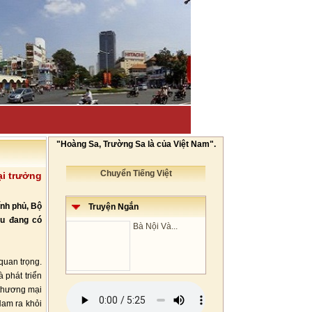
"Hoàng Sa, Trường Sa là của Việt Nam".
Chuyển Tiếng Việt
i trưởng
ính phủ, Bộ
Truyện Ngắn
au đang có
Bà Nội Và...
quan trọng.
 phát triển
 thương mại
Nam ra khỏi