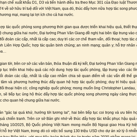
hạn chế xuất khẩu D1, D3 và tiến hành điều tra theo Mục 301 của Đạo luật Thư
4 về sở hữu trí tuệ đối với Việt Nam, qua đó, thúc đẩy hơn nữa hợp tác song phươ
thương mại, mang lại lợi ích cho cả hai nước.
ợp tác quốc phòng song phương thời gian qua được triển khai hiệu quả, thiết th
ệ chung giữa hai nước, Đại tướng Phan Văn Giang đề nghị hai bên tập trung vào c
ổi đoàn các cấp, nhất là cấp cao; duy trì các cơ chế tham vấn, đối thoại; hợp tác 
nh Liên Hợp Quốc; hợp tác quân binh chủng; an ninh mạng; quân y; hỗ trợ nhân
họa…
 gian tới, trên cơ sở các văn bản, thỏa thuận đã ký kết, Đại tướng Phan Văn Gian
ếp tục triển khai hiệu quả các nội dung hợp tác quốc phòng, tập trung vào các lĩ
ổi đoàn các cấp, nhất là cấp cao nhằm chia sẻ quan điểm về các vấn đề thế gi
 tâm và phương hướng thúc đẩy quan hệ hợp tác quốc phòng; duy trì hiệu quả 
đối thoại hiện có; công nghiệp quốc phòng; mong muốn ông Christopher Landau,
h, sẽ tiếp tục ủng hộ thúc đẩy hợp tác quốc phòng song phương ngày càng thực
ực cho quan hệ chung giữa hai nước.
hần "gác lại quá khứ, hướng tới tương lai", hai bên tiếp tục coi trọng và ưu tiên h
uả chiến tranh. Trên cơ sở Bản ghi nhớ về thúc đẩy hợp tác khắc phục hậu quả 
 tháng 10/2025, Bộ Quốc phòng Việt Nam mong muốn Bộ Ngoại giao Hoa Kỳ hiệ
t hỗ trợ Việt Nam, trong đó có việc bổ sung 130 triệu USD cho dự án xử lý ô nhiễm