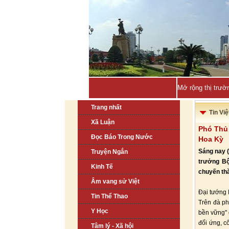
Quảng Ninh sẽ đ
Trang nhất
Tin Vi
Xã Luận
Phó Thủ
Đọc Báo Trong Nước
Hoa Kỳ
Sáng nay (
Truyện Ngắn
trưởng Bộ
Kinh Tế
chuyến thă
Âm vang sử Việt
Đại tướng 
Tin Thể Thao
Trên đà ph
Y Học
bền vững" 
đối ứng, c
Tâm lý - Xã hội