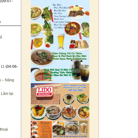
(09-07-
)
)
 11
(04-06-
p – Năng
 Lâm tại
thoại