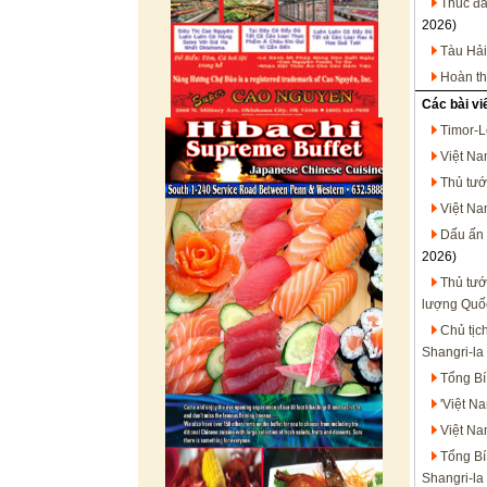
Thúc đẩ
2026)
Tàu Hải
Hoàn th
Các bài vi
Timor-L
Việt Na
Thủ tướ
Việt Na
Dấu ấn 
2026)
Thủ tướ
lượng Quốc
Chủ tịc
Shangri-la
Tổng Bí
'Việt N
Việt Na
Tổng Bí
Shangri-la