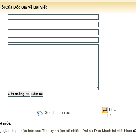
ồi Của Độc Giả Về Bài Viết
Phản
Gửi cho bạn bè
hồi
ết mới:
i giao tiếp nhận bản sao Thư ủy nhiệm bổ nhiệm Đại sứ Đan Mạch tại Việt Nam
(0