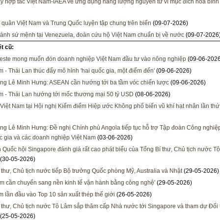
y hợp tác Việt Nam-IAEA về ứng dụng năng lượng nguyên tử vì mục đích hòa bình
 quân Việt Nam và Trung Quốc luyện tập chung trên biển
(09-07-2026)
ành sứ mệnh tại Venezuela, đoàn cứu hộ Việt Nam chuẩn bị về nước
(09-07-2026
ết cũ:
este mong muốn đón doanh nghiệp Việt Nam đầu tư vào nông nghiệp
(09-06-2026
m - Thái Lan thúc đẩy mô hình 'hai quốc gia, một điểm đến'
(09-06-2026)
ng Lê Minh Hưng: ASEAN cần hướng tới ba tầm vóc chiến lược
(09-06-2026)
m - Thái Lan hướng tới mốc thương mại 50 tỷ USD
(08-06-2026)
Việt Nam tại Hội nghị Kiểm điểm Hiệp ước Không phổ biến vũ khí hạt nhân lần thứ
ng Lê Minh Hưng: Đề nghị Chính phủ Angola tiếp tục hỗ trợ Tập đoàn Công nghiệ
 gia và các doanh nghiệp Việt Nam
(03-06-2026)
h Quốc hội Singapore đánh giá rất cao phát biểu của Tổng Bí thư, Chủ tịch nước Tô
(30-05-2026)
 thư, Chủ tịch nước tiếp Bộ trưởng Quốc phòng Mỹ, Australia và Nhật
(29-05-2026)
am cần chuyển sang nền kinh tế vận hành bằng công nghệ'
(29-05-2026)
m lần đầu vào Top 10 sản xuất thép thế giới
(26-05-2026)
 thư, Chủ tịch nước Tô Lâm sắp thăm cấp Nhà nước tới Singapore và tham dự Đối 
(25-05-2026)