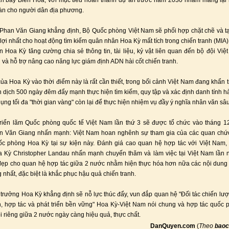
n bay Biên Hòa, với mục tiêu hoàn thành dự án trước năm 2030 nhằm mang lại
àn cho người dân địa phương.
Phan Văn Giang khẳng định, Bộ Quốc phòng Việt Nam sẽ phối hợp chặt chẽ và t
 lợi nhất cho hoạt động tìm kiếm quân nhân Hoa Kỳ mất tích trong chiến tranh (MIA);
Hoa Kỳ tăng cường chia sẻ thông tin, tài liệu, kỷ vật liên quan đến bộ đội Việ
h và hỗ trợ nâng cao năng lực giám định ADN hài cốt chiến tranh.
của Hoa Kỳ vào thời điểm này là rất cần thiết, trong bối cảnh Việt Nam đang khẩn t
 dịch 500 ngày đêm đẩy mạnh thực hiện tìm kiếm, quy tập và xác định danh tính hài 
ụng tối đa "thời gian vàng" còn lại để thực hiện nhiệm vụ đầy ý nghĩa nhân văn sâu
riển lãm Quốc phòng quốc tế Việt Nam lần thứ 3 sẽ được tổ chức vào tháng 1
n Văn Giang nhấn mạnh: Việt Nam hoan nghênh sự tham gia của các quan chứ
ốc phòng Hoa Kỳ tại sự kiện này. Đánh giá cao quan hệ hợp tác với Việt Nam,
 Kỳ Christopher Landau nhấn mạnh chuyến thăm và làm việc tại Việt Nam lần 
đẹp cho quan hệ hợp tác giữa 2 nước nhằm hiện thực hóa hơn nữa các nội dung
 nhất, đặc biệt là khắc phục hậu quả chiến tranh.
trưởng Hoa Kỳ khẳng định sẽ nỗ lực thúc đẩy, vun đắp quan hệ "Đối tác chiến lượ
h, hợp tác và phát triển bền vững" Hoa Kỳ-Việt Nam nói chung và hợp tác quốc
 riêng giữa 2 nước ngày càng hiệu quả, thực chất.
DanQuyen.com
(
Theo
baoc