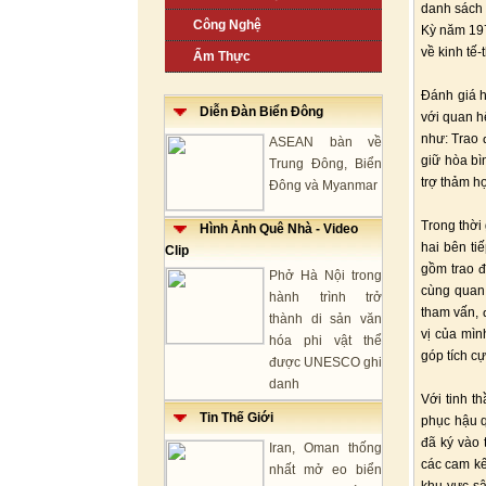
danh sách 
Công Nghệ
Kỳ năm 197
về kinh tế-
Ẩm Thực
Đánh giá h
Diễn Đàn Biển Đông
với quan h
như: Trao đ
ASEAN bàn về
giữ hòa bì
Trung Đông, Biển
trợ thảm 
Đông và Myanmar
Trong thời
Hình Ảnh Quê Nhà - Video
hai bên ti
Clip
gồm trao đ
Phở Hà Nội trong
cùng quan
hành trình trở
tham vấn, 
thành di sản văn
vị của mìn
hóa phi vật thể
góp tích c
được UNESCO ghi
danh
Với tinh t
Tin Thế Giới
phục hậu q
đã ký vào
Iran, Oman thống
các cam kế
nhất mở eo biển