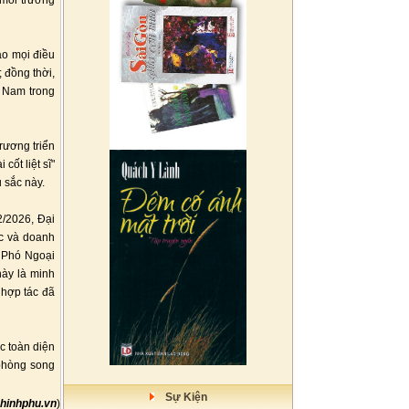
 môi trường
ạo mọi điều
 đồng thời,
t Nam trong
rương triển
cốt liệt sĩ"
 sắc này.
2/2026, Đại
c và doanh
 Phó Ngoại
này là minh
 hợp tác đã
c toàn diện
 phòng song
Sự Kiện
hinhphu.vn
)