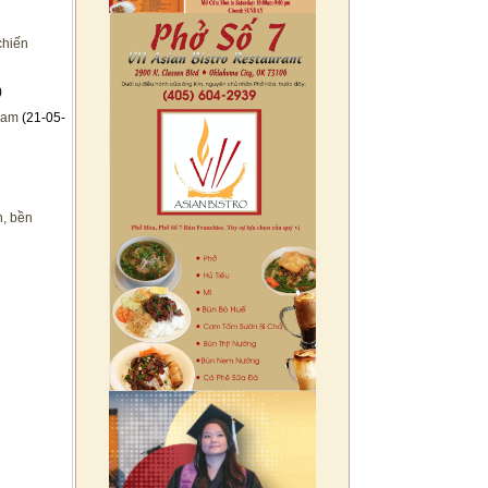
chiến
)
Nam
(21-05-
h, bền