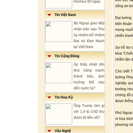
khu vực sâ
Hormuz 60 ngày
sống an to
Tin Việt Nam
Đại tướng 
Bộ Ngoại giao tiếp
kiện thuận
nhận bản sao Thư
mong muốn 
ủy nhiệm bổ nhiệm
chiến tran
Đại sứ Đan Mạch
tại Việt Nam
Sự hỗ trợ 
khai "Chiến
Tin Cộng Đồng
nhằm tận d
Áp thấp nhiệt đới
khả năng mạnh
Cho biết T
thành bão, ảnh
tướng Pha
hưởng thế nào
nghiệp qu
đến nước ta?
trưởng Hoa
chứng tốt 
Tin Hoa Kỳ
được thống
Ông Trump làm gì
với 1,4 tỷ USD thu
Phó Ngoại 
được từ tiền số?
vì hòa bìn
phương nói
Văn Nghệ