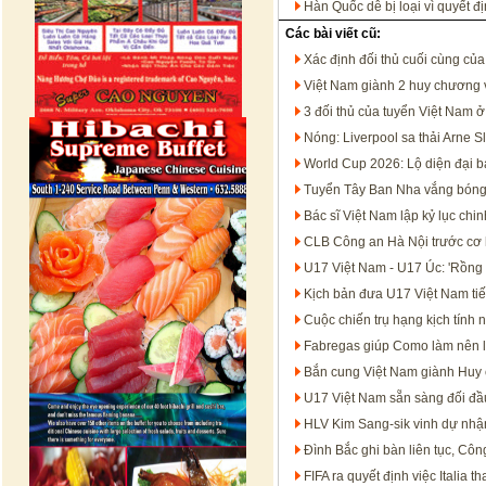
Hàn Quốc dễ bị loại vì quyết đ
Các bài viết cũ:
Xác định đối thủ cuối cùng củ
Việt Nam giành 2 huy chương v
3 đối thủ của tuyển Việt Nam
Nóng: Liverpool sa thải Arne S
World Cup 2026: Lộ diện đại b
Tuyển Tây Ban Nha vắng bóng 
Bác sĩ Việt Nam lập kỷ lục chi
CLB Công an Hà Nội trước cơ 
U17 Việt Nam - U17 Úc: 'Rồng v
Kịch bản đưa U17 Việt Nam tiế
Cuộc chiến trụ hạng kịch tính 
Fabregas giúp Como làm nên l
Bắn cung Việt Nam giành Huy 
U17 Việt Nam sẵn sàng đối đầ
HLV Kim Sang-sik vinh dự nhậ
Đình Bắc ghi bàn liên tục, Côn
FIFA ra quyết định việc Italia 