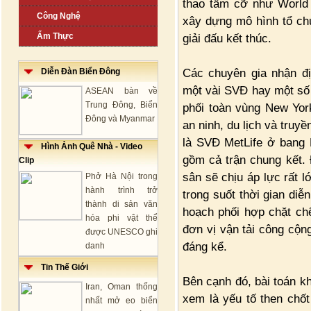
thao tầm cỡ như World
Công Nghệ
xây dựng mô hình tổ chứ
Ẩm Thực
giải đấu kết thúc.
Các chuyên gia nhận đ
Diễn Đàn Biển Đông
một vài SVĐ hay một số 
ASEAN bàn về
Trung Đông, Biển
phối toàn vùng New Yor
Đông và Myanmar
an ninh, du lịch và tru
là SVĐ MetLife ở bang 
Hình Ảnh Quê Nhà - Video
gồm cả trận chung kết.
Clip
sân sẽ chịu áp lực rất l
Phở Hà Nội trong
hành trình trở
trong suốt thời gian diễ
thành di sản văn
hoạch phối hợp chặt ch
hóa phi vật thể
đơn vị vận tải công cộng
được UNESCO ghi
đáng kể.
danh
Tin Thế Giới
Bên cạnh đó, bài toán k
Iran, Oman thống
xem là yếu tố then chốt
nhất mở eo biển