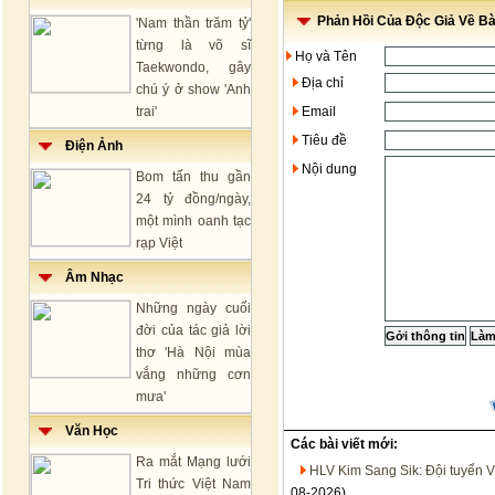
Phản Hồi Của Độc Giả Về Bài
'Nam thần trăm tỷ'
từng là võ sĩ
Họ và Tên
Taekwondo, gây
Địa chỉ
chú ý ở show 'Anh
trai'
Email
Tiêu đề
Điện Ảnh
Nội dung
Bom tấn thu gần
24 tỷ đồng/ngày,
một mình oanh tạc
rạp Việt
Âm Nhạc
Những ngày cuối
đời của tác giả lời
thơ 'Hà Nội mùa
vắng những cơn
mưa'
Văn Học
Các bài viết mới:
Ra mắt Mạng lưới
HLV Kim Sang Sik: Đội tuyển V
Tri thức Việt Nam
08-2026)