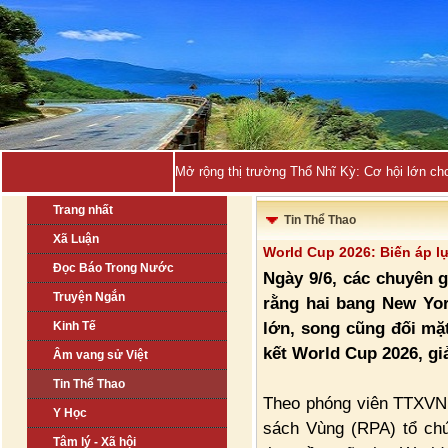
Mở rộng thị trường Thổ Nhĩ Kỳ: Cơ hội lớn ch
Trang nhất
Tin Thể Thao
Xã Luận
World Cup 2026: Biến áp lự
Đọc Báo Trong Nước
Ngày 9/6, các chuyên g
Truyện Ngắn
rằng hai bang New Yo
lớn, song cũng đối mặ
Kinh Tế
kết World Cup 2026, gi
Âm vang sử Việt
Tin Thể Thao
Theo phóng viên TTXVN t
Y Học
sách Vùng (RPA) tổ chứ
Tâm lý - Xã hội