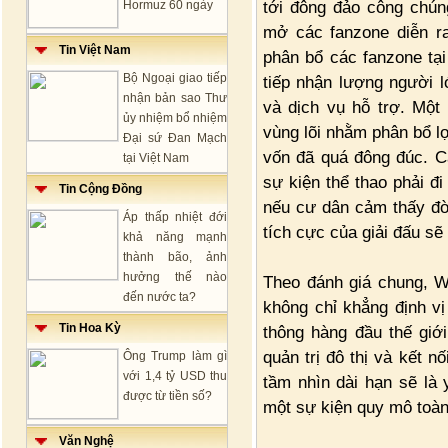
tới đông đảo công chún
Hormuz 60 ngày
mở các fanzone diễn r
Tin Việt Nam
phân bổ các fanzone tạ
Bộ Ngoại giao tiếp
tiếp nhận lượng người l
nhận bản sao Thư
và dịch vụ hỗ trợ. Một
ủy nhiệm bổ nhiệm
vùng lõi nhằm phân bổ lợ
Đại sứ Đan Mạch
vốn đã quá đông đúc. Cá
tại Việt Nam
sự kiện thể thao phải đ
Tin Cộng Đồng
nếu cư dân cảm thấy đờ
Áp thấp nhiệt đới
tích cực của giải đấu sẽ
khả năng mạnh
thành bão, ảnh
hưởng thế nào
Theo đánh giá chung, W
đến nước ta?
không chỉ khẳng định vị
Tin Hoa Kỳ
thông hàng đầu thế giới
quản trị đô thị và kết n
Ông Trump làm gì
với 1,4 tỷ USD thu
tầm nhìn dài hạn sẽ là 
được từ tiền số?
một sự kiện quy mô toàn
Văn Nghệ