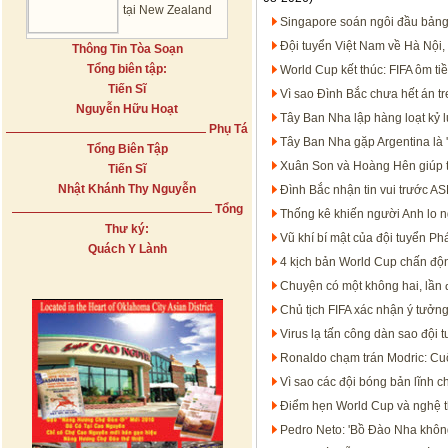
tại New Zealand
Singapore soán ngôi đầu bảng
Đội tuyển Việt Nam về Hà Nội,
Thông Tin Tòa Soạn
Tổng biên tập:
World Cup kết thúc: FIFA ôm t
Tiến Sĩ
Vì sao Đình Bắc chưa hết án 
Nguyễn Hữu Hoạt
Tây Ban Nha lập hàng loạt kỷ 
Phụ Tá
Tây Ban Nha gặp Argentina là '
Tổng Biên Tập
Xuân Son và Hoàng Hên giúp 
Tiến Sĩ
Nhật Khánh Thy Nguyễn
Đình Bắc nhận tin vui trước 
Tổng
Thống kê khiến người Anh lo n
Thư ký:
Vũ khí bí mật của đội tuyển P
Quách Y Lành
4 kịch bản World Cup chấn độn
Chuyện có một không hai, lần đ
Chủ tịch FIFA xác nhận ý tưởn
Virus lạ tấn công dàn sao đội 
Ronaldo chạm trán Modric: Cu
Vì sao các đội bóng bản lĩnh c
Điểm hẹn World Cup và nghệ th
Pedro Neto: 'Bồ Đào Nha không