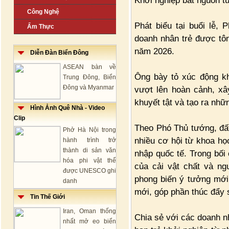
Khởi nghiệp bắt nguồn từ
Công Nghệ
Phát biểu tại buổi lễ
Ẩm Thực
doanh nhân trẻ được tôn
năm 2026.
Diễn Đàn Biển Đông
ASEAN bàn về
Ông bày tỏ xúc động kh
Trung Đông, Biển
Đông và Myanmar
vượt lên hoàn cảnh, xâ
khuyết tật và tạo ra nh
Hình Ảnh Quê Nhà - Video
Clip
Theo Phó Thủ tướng, đất
Phở Hà Nội trong
nhiều cơ hội từ khoa học
hành trình trở
thành di sản văn
nhập quốc tế. Trong bối 
hóa phi vật thể
của cải vật chất và ng
được UNESCO ghi
phong biến ý tưởng mới
danh
mới, góp phần thúc đẩy 
Tin Thế Giới
Iran, Oman thống
Chia sẻ với các doanh n
nhất mở eo biển