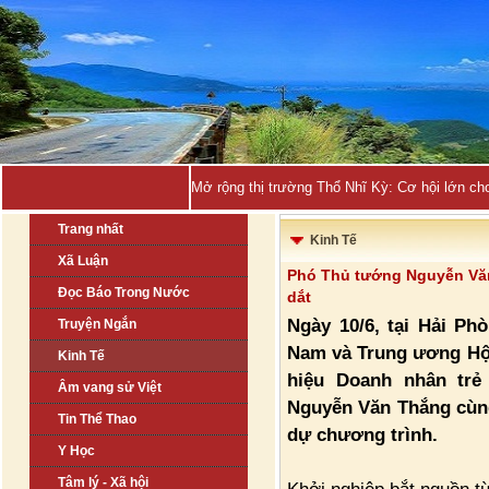
Mở rộng thị trường Thổ Nhĩ Kỳ: Cơ hội lớn ch
Trang nhất
Kinh Tế
Xã Luận
Phó Thủ tướng Nguyễn Văn
Đọc Báo Trong Nước
dắt
Ngày 10/6, tại Hải Ph
Truyện Ngắn
Nam và Trung ương Hội
Kinh Tế
hiệu Doanh nhân trẻ
Âm vang sử Việt
Nguyễn Văn Thắng cùng
Tin Thể Thao
dự chương trình.
Y Học
Tâm lý - Xã hội