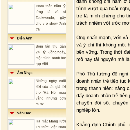
danh không chỉ nằm ở 
'Nam thần trăm tỷ'
trình vượt qua hoài nghi
từng là võ sĩ
trẻ là minh chứng cho t
Taekwondo, gây
trách nhiệm với ước mơ
chú ý ở show 'Anh
trai'
Ông nhấn mạnh, vốn và k
Điện Ảnh
và ý chí thì không một h
Bom tấn thu gần
bền vững. Trong thời đại
24 tỷ đồng/ngày,
một mình oanh tạc
mô hay tài nguyên mà là 
rạp Việt
Âm Nhạc
Phó Thủ tướng đề nghị 
doanh nhân trẻ tiếp tục 
Những ngày cuối
đời của tác giả lời
trong thanh niên; nâng c
thơ 'Hà Nội mùa
đẩy doanh nhân trẻ tiên
vắng những cơn
chuyển đổi số, chuyển
mưa'
nghiệp lớn.
Văn Học
Ra mắt Mạng lưới
Khẳng định Chính phủ l
Tri thức Việt Nam