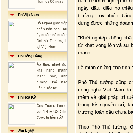
bạn trẻ khởi nghiệp từ 
Hormuz 60 ngày
ngày đầu, điều họ thiế
trường. Tuy nhiên, bằng
Tin Việt Nam
dựng được những doanh n
Bộ Ngoại giao tiếp
nhận bản sao Thư
ủy nhiệm bổ nhiệm
"Khởi nghiệp không nhất
Đại sứ Đan Mạch
từ khát vọng lớn và sự 
tại Việt Nam
mạnh.
Tin Cộng Đồng
Áp thấp nhiệt đới
Là minh chứng cho tinh 
khả năng mạnh
thành bão, ảnh
Phó Thủ tướng cũng ch
hưởng thế nào
đến nước ta?
công nghệ Việt Nam do 
mềm và giải pháp trí tu
Tin Hoa Kỳ
trong kỷ nguyên số, k
Ông Trump làm gì
trường toàn cầu chưa ba
với 1,4 tỷ USD thu
được từ tiền số?
Theo Phó Thủ tướng, đ
Văn Nghệ