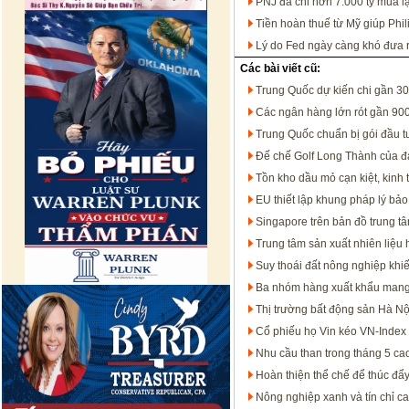
PNJ đã chi hơn 7.000 tỷ mua l
Tiền hoàn thuế từ Mỹ giúp Phil
Lý do Fed ngày càng khó đưa ra
Các bài viết cũ:
Trung Quốc dự kiến chi gần 300
Các ngân hàng lớn rót gần 900
Trung Quốc chuẩn bị gói đầu t
Đế chế Golf Long Thành của đạ
Tồn kho dầu mỏ cạn kiệt, kinh 
EU thiết lập khung pháp lý bảo
Singapore trên bản đồ trung tâ
Trung tâm sản xuất nhiên liệu
Suy thoái đất nông nghiệp khi
Ba nhóm hàng xuất khẩu mang
Thị trường bất động sản Hà N
Cổ phiếu họ Vin kéo VN-Index 
Nhu cầu than trong tháng 5 ca
Hoàn thiện thể chế để thúc đẩy 
Nông nghiệp xanh và tín chỉ c