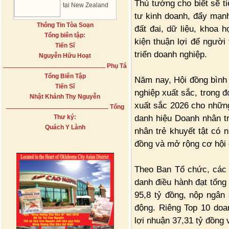
Thủ tướng cho biết sẽ ti
tại New Zealand
tư kinh doanh, đẩy mạnh
Thông Tin Tòa Soạn
đất đai, dữ liệu, khoa 
Tổng biên tập:
kiện thuận lợi để người
Tiến Sĩ
triển doanh nghiệp.
Nguyễn Hữu Hoạt
Phụ Tá
Tổng Biên Tập
Năm nay, Hội đồng bình 
Tiến Sĩ
nghiệp xuất sắc, trong đ
Nhật Khánh Thy Nguyễn
xuất sắc 2026 cho những
Tổng
danh hiệu Doanh nhân t
Thư ký:
Quách Y Lành
nhân trẻ khuyết tật có n
đồng và mở rộng cơ hội 
Theo Ban Tổ chức, các 
danh điều hành đạt tổng
95,8 tỷ đồng, nộp ngân 
động. Riêng Top 10 doan
lợi nhuận 37,31 tỷ đồng 