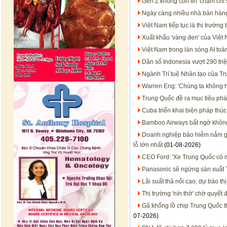
Gen Z không còn tin 'chăm chỉ 
Ngày càng nhiều nhà bán hàng
Việt Nam tiếp tục là thị trườ
Xuất khẩu 'vàng đen' của Việt
Việt Nam trong làn sóng AI t
Dân số Indonesia vượt 290 tri
Ngành Trí tuệ Nhân tạo của T
Warren Eng: 'Chúng ta không họ
Trung Quốc đề ra mục tiêu phát
Cuba triển khai biện pháp thúc
Bamboo Airways bất ngờ không 
Doanh nghiệp bảo hiểm nắm gần
lỗ lớn nhất
(01-08-2026)
CEO Ford: 'Xe Trung Quốc có mặ
Panasonic sẽ ngừng sản xuất T
Lãi suất thả nổi cao, dự báo t
Thị trường 'nín thở' chờ quyết
Gã khổng lồ chip Trung Quốc 
07-2026)