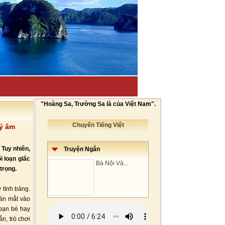
"Hoàng Sa, Trường Sa là của Việt Nam".
Chuyển Tiếng Việt
lý âm
 Tuy nhiên,
Truyện Ngắn
i loạn giấc
Bà Nội Và...
trọng.
 tính bảng.
án mắt vào
 bạn bè hay
n, trò chơi