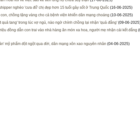
ân Hòa nói về việc sao kê tiền ủng hộ chữa suy thận
(17-06-2025)
hipper nghèo 'cưa đổ' chị đẹp hơn 15 tuổi gây sốt ở Trung Quốc
(16-06-2025)
 con, chồng tặng vàng cho cả bệnh viện khiến dân mạng choáng
(10-06-2025)
t quả tang' trong lúc vợ ngủ, nào ngờ chính chồng lại nhận 'quả đắng'
(09-06-2025
triệu đồng dẫn con trai vào nhà hàng ăn món xa hoa, người mẹ nhận cái kết đắng
(
ăn' mỹ phẩm đột ngột qua đời, dân mạng xôn xao nguyên nhân
(04-06-2025)