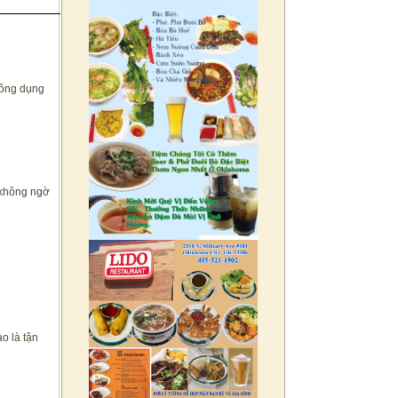
công dụng
 không ngờ
o là tận