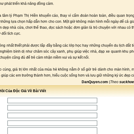
hư phát triển khả năng đồng cảm.
 tâm lý Phạm Thị Hiền khuyến cáo, thay vì cấm đoán hoàn toàn, điều quan trọn
 những lựa chọn hấp dẫn hơn cho con. Một giờ không màn hình mỗi ngày để cả gi
n dẹp nhà cửa, chơi thể thao, đọc sách hoặc đơn giản là trò chuyện với nhau có t
đổi tích cực.
ng nhất thiết phải được lấp đầy bằng các lớp học hay những chuyến du lịch đắt tiề
 nghiệm bình dị như chăm sóc cây xanh, phụ giúp việc nhà, đạp xe quanh khu p
chuyện cũng đủ để trẻ cảm nhận niềm vui và sự kết nối.
o cùng, giá trị lớn nhất của mùa hè không nằm ở số giờ trẻ dành cho màn hình,
m giúp các em trưởng thành hơn, hiểu cuộc sống hơn và lưu giữ những ký ức đẹp củ
DanQuyen.com
(
Theo
suckhoe
ồi Của Độc Giả Về Bài Viết