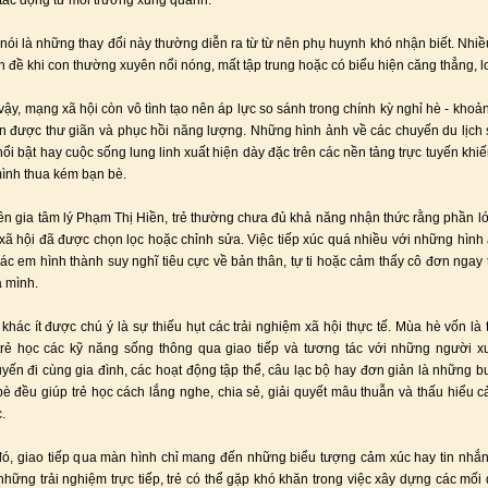
tác động từ môi trường xung quanh.
nói là những thay đổi này thường diễn ra từ từ nên phụ huynh khó nhận biết. Nhiề
n đề khi con thường xuyên nổi nóng, mất tập trung hoặc có biểu hiện căng thẳng, l
vậy, mạng xã hội còn vô tình tạo nên áp lực so sánh trong chính kỳ nghỉ hè - khoản
cần được thư giãn và phục hồi năng lượng. Những hình ảnh về các chuyến du lịch 
 nổi bật hay cuộc sống lung linh xuất hiện dày đặc trên các nền tảng trực tuyến khi
ình thua kém bạn bè.
n gia tâm lý Phạm Thị Hiền, trẻ thường chưa đủ khả năng nhận thức rằng phần l
xã hội đã được chọn lọc hoặc chỉnh sửa. Việc tiếp xúc quá nhiều với những hình
các em hình thành suy nghĩ tiêu cực về bản thân, tự ti hoặc cảm thấy cô đơn ngay 
a mình.
 khác ít được chú ý là sự thiếu hụt các trải nghiệm xã hội thực tế. Mùa hè vốn là t
trẻ học các kỹ năng sống thông qua giao tiếp và tương tác với những người x
ến đi cùng gia đình, các hoạt động tập thể, câu lạc bộ hay đơn giản là những bu
è đều giúp trẻ học cách lắng nghe, chia sẻ, giải quyết mâu thuẫn và thấu hiểu 
.
đó, giao tiếp qua màn hình chỉ mang đến những biểu tượng cảm xúc hay tin nhắ
những trải nghiệm trực tiếp, trẻ có thể gặp khó khăn trong việc xây dựng các mối