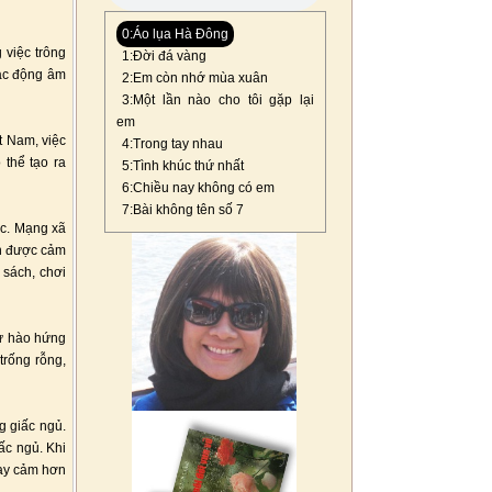
0:Áo lụa Hà Đông
 việc trông
1:Đời đá vàng
tác động âm
2:Em còn nhớ mùa xuân
3:Một lần nào cho tôi gặp lại
em
t Nam, việc
4:Trong tay nhau
 thể tạo ra
5:Tình khúc thứ nhất
6:Chiều nay không có em
7:Bài không tên số 7
ực. Mạng xã
hận được cảm
 sách, chơi
sự hào hứng
trống rỗng,
g giấc ngủ.
ấc ngủ. Khi
hạy cảm hơn