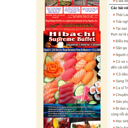
6 địa đ
Các bài vi
Thái La
Trải ng
Tại sao
thực sự là 
Điều tr
Sân ga 
Người c
Có vợ c
đến cái kế
'Cô dâu
Sang Th
Ca sĩ T
Chuyện 
Sản phụ
Đi làm 
cùng nỗi đ
Học sinh