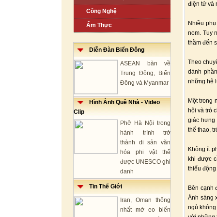
điện tử và
Công Nghệ
Nhiều phụ 
Ẩm Thực
nom. Tuy n
thầm đến s
Diễn Đàn Biển Đông
Theo chuyê
ASEAN bàn về
dành phần 
Trung Đông, Biển
những hệ lụ
Đông và Myanmar
Một trong 
Hình Ảnh Quê Nhà - Video
hội và trò 
Clip
giác hưng 
Phở Hà Nội trong
thể thao, 
hành trình trở
thành di sản văn
Không ít p
hóa phi vật thể
khi được c
được UNESCO ghi
thiếu động
danh
Tin Thế Giới
Bên cạnh đ
Ánh sáng x
Iran, Oman thống
ngủ không 
nhất mở eo biển