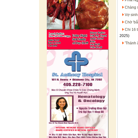
Phía Ng
Chàng s
Vợ sinh
Chờ 'bắ
Chi 16 
2025)
'Thánh 