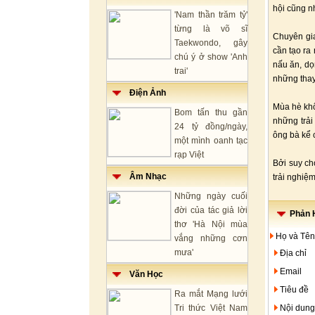
hội cũng n
'Nam thần trăm tỷ'
từng là võ sĩ
Chuyên gia
Taekwondo, gây
cần tạo ra
chú ý ở show 'Anh
nấu ăn, dọ
trai'
những thay 
Điện Ảnh
Mùa hè khô
Bom tấn thu gần
những trải
24 tỷ đồng/ngày,
ông bà kể 
một mình oanh tạc
rạp Việt
Bởi suy ch
Âm Nhạc
trải nghiệ
Những ngày cuối
đời của tác giả lời
Phản H
thơ 'Hà Nội mùa
Họ và Tên
vắng những cơn
mưa'
Địa chỉ
Email
Văn Học
Tiêu đề
Ra mắt Mạng lưới
Tri thức Việt Nam
Nội dung