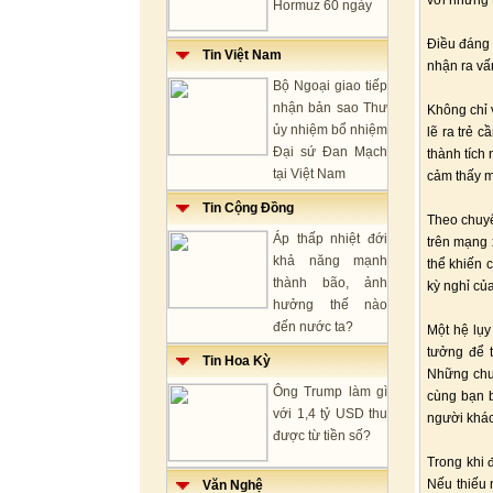
với những 
Hormuz 60 ngày
Điều đáng 
Tin Việt Nam
nhận ra vấ
Bộ Ngoại giao tiếp
nhận bản sao Thư
Không chỉ 
ủy nhiệm bổ nhiệm
lẽ ra trẻ 
Đại sứ Đan Mạch
thành tích
tại Việt Nam
cảm thấy m
Tin Cộng Đồng
Theo chuyê
Áp thấp nhiệt đới
trên mạng 
khả năng mạnh
thể khiến 
thành bão, ảnh
kỳ nghỉ củ
hưởng thế nào
đến nước ta?
Một hệ lụy
tưởng để 
Tin Hoa Kỳ
Những chuy
Ông Trump làm gì
cùng bạn b
với 1,4 tỷ USD thu
người khác
được từ tiền số?
Trong khi 
Nếu thiếu 
Văn Nghệ