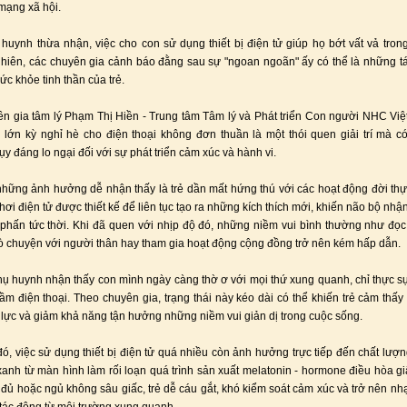
 mạng xã hội.
huynh thừa nhận, việc cho con sử dụng thiết bị điện tử giúp họ bớt vất vả trong
hiên, các chuyên gia cảnh báo đằng sau sự "ngoan ngoãn" ấy có thể là những 
ức khỏe tinh thần của trẻ.
n gia tâm lý Phạm Thị Hiền - Trung tâm Tâm lý và Phát triển Con người NHC Việ
lớn kỳ nghỉ hè cho điện thoại không đơn thuần là một thói quen giải trí mà có
y đáng lo ngại đối với sự phát triển cảm xúc và hành vi.
những ảnh hưởng dễ nhận thấy là trẻ dần mất hứng thú với các hoạt động đời th
chơi điện tử được thiết kế để liên tục tạo ra những kích thích mới, khiến não bộ n
phấn tức thời. Khi đã quen với nhịp độ đó, những niềm vui bình thường như đọc
trò chuyện với người thân hay tham gia hoạt động cộng đồng trở nên kém hấp dẫn.
hụ huynh nhận thấy con mình ngày càng thờ ơ với mọi thứ xung quanh, chỉ thực 
ầm điện thoại. Theo chuyên gia, trạng thái này kéo dài có thể khiến trẻ cảm thấy 
 lực và giảm khả năng tận hưởng những niềm vui giản dị trong cuộc sống.
ó, việc sử dụng thiết bị điện tử quá nhiều còn ảnh hưởng trực tiếp đến chất lượn
anh từ màn hình làm rối loạn quá trình sản xuất melatonin - hormone điều hòa gi
đủ hoặc ngủ không sâu giấc, trẻ dễ cáu gắt, khó kiểm soát cảm xúc và trở nên n