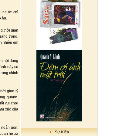
u người chỉ
o âu.
g thời gian
sang trọng,
ến nhiều em
ớn nội dung
 ảnh này có
trong chính
hời gian lý
ung quanh.
ổi vui chơi
cảm xúc của
n ngắn gọn.
Sự Kiện
 quan hệ xã