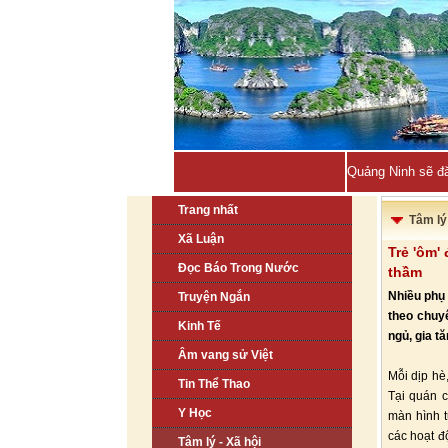
Quảng Ninh sẽ đă
Trang nhất
Tâm lý 
Xã Luận
Trẻ 'ôm'
Đọc Báo Trong Nước
thầm
Nhiều phụ 
Truyện Ngắn
theo chuyê
Kinh Tế
ngủ, gia t
Âm vang sử Việt
Mỗi dịp hè
Tin Thể Thao
Tại quán 
Y Học
màn hình t
các hoạt đ
Tâm lý - Xã hội