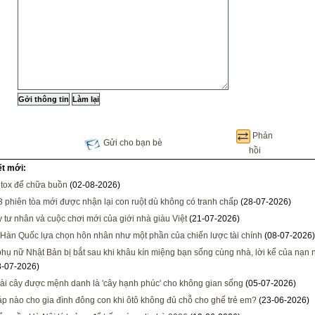
Phản
Gửi cho bạn bè
hồi
ết mới:
tox để chữa buồn
(02-08-2026)
3 phiên tòa mới được nhận lại con ruột dù không có tranh chấp
(28-07-2026)
 tư nhân và cuộc chơi mới của giới nhà giàu Việt
(21-07-2026)
ẻ Hàn Quốc lựa chọn hôn nhân như một phần của chiến lược tài chính
(08-07-2026)
hụ nữ Nhật Bản bị bắt sau khi khâu kín miệng bạn sống cùng nhà, lời kể của nạn
-07-2026)
oài cây được mệnh danh là 'cây hạnh phúc' cho không gian sống
(05-07-2026)
áp nào cho gia đình đông con khi ôtô không đủ chỗ cho ghế trẻ em?
(23-06-2026)