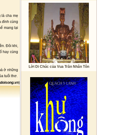
g là cha mẹ
a đình cùng
hể mang lại
n. Đôi khi,
hố hay cùng
Lời Di Chúc của Vua Trần Nhân Tôn
 mà ở những
a tuổi thơ.
doisong.vn
)