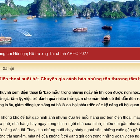
ng cai Hội nghị Bộ trưởng Tài chính APEC 2027
- Xã hội
 điện thoại suốt hè: Chuyên gia cảnh báo những tổn thương tâm 
huynh xem điện thoại là 'bảo mẫu' trong những ngày hè khi con được nghỉ học.
n gia tâm lý, việc trẻ dành quá nhiều thời gian cho màn hình có thể dẫn đến rố
ăng lo âu, giảm động lực sống và bỏ lỡ cơ hội phát triển các kỹ năng xã hội quan 
, không khó để bắt gặp hình ảnh những đứa trẻ ngồi hàng giờ bên điện thoại, máy
cà phê, nhà hàng hay ngay trong chính ngôi nhà của mình, nhiều em gần như d
ừ sáng đến tối. Thay cho những buổi chạy nhảy ngoài sân, những cuộc gặp gỡ
ộng trải nghiệm, mùa hè của không ít trẻ đang gói gọn trong những đoạn video ngắ