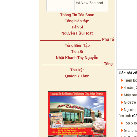
tại New Zealand
Thông Tin Tòa Soạn
Tổng biên tập:
Tiến Sĩ
Nguyễn Hữu Hoạt
Phụ Tá
Tổng Biên Tập
Tiến Sĩ
Nhật Khánh Thy Nguyễn
Tổng
Thư ký:
Các bài vi
Quách Y Lành
Tiêm bo
4 năm, 
Máy bay
Giới tr
Người p
ám ảnh
(08
Top 5 l
Giải ph