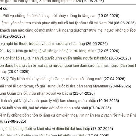
iểm gần Hà Nội lý tưởng để trốn nóng dịp hè 2026
(19-06-2026)
ết cũ:
n: Đôi vợ chồng thuê khách sạn rồi nhảy xuống từ tầng cao
(10-06-2026)
hiệm tuyến cáp treo chinh phục dãy núi cổ hai tỷ năm tuổi tại Nam Phi
(06-06-2026)
 khách sạn nào cũng có một mảnh vải ngang giường? 90% mọi người không biết 
gì
(02-06-2026)
a vụ nghi bỏ thuốc trừ sâu vào ấm nước tại nhà riêng
(26-05-2026)
21 - Kỳ 1: Nhà ga tráng lệ và sân ga bí mật dưới lòng Milan
(12-05-2026)
ha chết não sau tai nạn và quyết định khiến nhiều người bật khóc
(10-05-2026)
on đàng hoàng vẫn bí mật sang nước ngoài làm đám cưới lần hai, người đàn ông
t này
(28-04-2026)
 35 tỷ' Tây Ninh chia tay thiếu gia Campuchia sau 3 tháng cưới
(27-04-2026)
ái chơi lễ Songkran, cô gái Trung Quốc bị lừa bán sang Myanmar
(23-04-2026)
rung Quân xin lỗi, thừa nhận xô xát vợ bác sĩ
(21-04-2026)
tình cô gái Nhật và anh quản lý Việt làm chung quán nhậu
(10-04-2026)
 56 tuổi sinh đôi, hai bé chào đời cách nhau một phút
(07-04-2026)
về thấy chồng bồn chồn lo lắng cứ ôm điện thoại, tin nhắn em 2 vạch rồi' hiểu thế nà
au
(29-08-2025)
 giỏi bị bố mẹ đuổi ra khỏi nhà vì điểm thi đại học thấp
(17-07-2025)