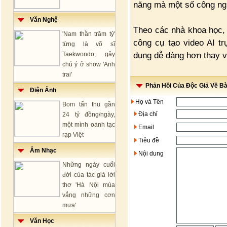
năng mà một số công ngh
Văn Nghệ
Theo các nhà khoa học, 
'Nam thần trăm tỷ'
công cụ tạo video AI t
từng là võ sĩ
dung dễ dàng hơn thay v
Taekwondo, gây
chú ý ở show 'Anh
trai'
Phản Hồi Của Độc Giả Về Bài
Điện Ảnh
Họ và Tên
Bom tấn thu gần
Địa chỉ
24 tỷ đồng/ngày,
một mình oanh tạc
Email
rạp Việt
Tiêu đề
Âm Nhạc
Nội dung
Những ngày cuối
đời của tác giả lời
thơ 'Hà Nội mùa
vắng những cơn
mưa'
Văn Học