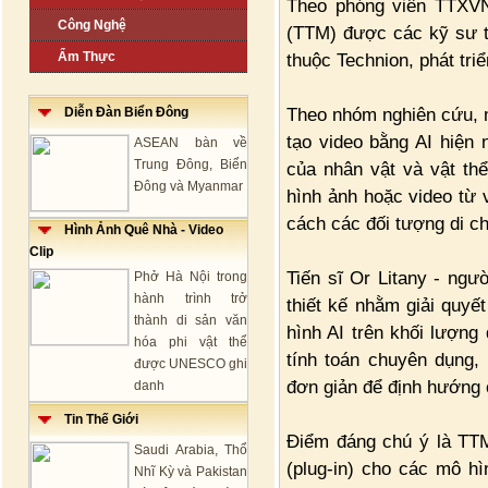
Theo phóng viên TTXVN
Công Nghệ
(TTM) được các kỹ sư t
Ẩm Thực
thuộc Technion, phát triể
Theo nhóm nghiên cứu, m
Diễn Đàn Biển Đông
tạo video bằng AI hiện
ASEAN bàn về
Trung Đông, Biển
của nhân vật và vật thể
Đông và Myanmar
hình ảnh hoặc video từ v
cách các đối tượng di c
Hình Ảnh Quê Nhà - Video
Clip
Tiến sĩ Or Litany - ng
Phở Hà Nội trong
hành trình trở
thiết kế nhằm giải quyế
thành di sản văn
hình AI trên khối lượng
hóa phi vật thể
tính toán chuyên dụng,
được UNESCO ghi
đơn giản để định hướng
danh
Tin Thế Giới
Điểm đáng chú ý là TTM
Saudi Arabia, Thổ
(plug-in) cho các mô hì
Nhĩ Kỳ và Pakistan