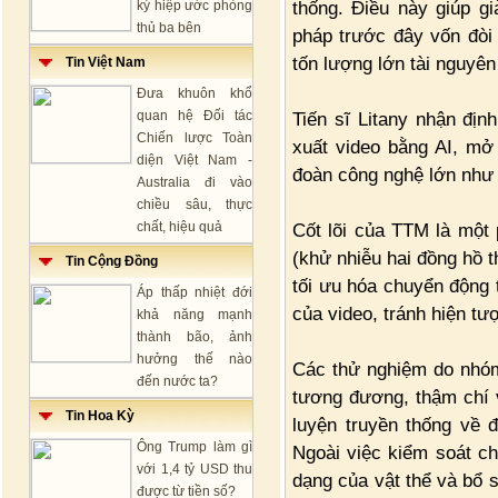
thống. Điều này giúp g
ký hiệp ước phòng
thủ ba bên
pháp trước đây vốn đòi 
tốn lượng lớn tài nguyên 
Tin Việt Nam
Đưa khuôn khổ
quan hệ Đối tác
Tiến sĩ Litany nhận đị
Chiến lược Toàn
xuất video bằng AI, mở
diện Việt Nam -
đoàn công nghệ lớn như
Australia đi vào
chiều sâu, thực
chất, hiệu quả
Cốt lõi của TTM là một
(khử nhiễu hai đồng hồ t
Tin Cộng Đồng
tối ưu hóa chuyển động t
Áp thấp nhiệt đới
của video, tránh hiện t
khả năng mạnh
thành bão, ảnh
hưởng thế nào
Các thử nghiệm do nhóm
đến nước ta?
tương đương, thậm chí 
Tin Hoa Kỳ
luyện truyền thống về 
Ông Trump làm gì
Ngoài việc kiểm soát c
với 1,4 tỷ USD thu
dạng của vật thể và bổ 
được từ tiền số?