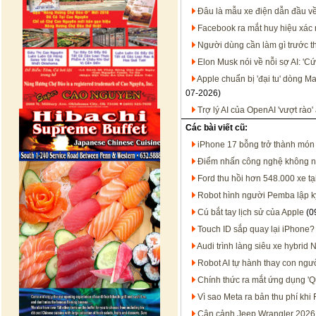
Đâu là mẫu xe điện dẫn đầu về 
Facebook ra mắt huy hiệu xác 
Người dùng cần làm gì trước t
Elon Musk nói về nỗi sợ AI: 'Cứ
Apple chuẩn bị 'đại tu' dòng 
07-2026)
Trợ lý AI của OpenAI 'vượt rào
Các bài viết cũ:
iPhone 17 bỗng trở thành món h
Điểm nhấn công nghệ không ngư
Ford thu hồi hơn 548.000 xe tạ
Robot hình người Pemba lập kỳ
Cú bắt tay lịch sử của Apple
(0
Touch ID sắp quay lại iPhone?
Audi trình làng siêu xe hybrid 
Robot AI tự hành thay con ngư
Chính thức ra mắt ứng dụng 'Q
Vì sao Meta ra bản thu phí kh
Cận cảnh Jeep Wrangler 2026 