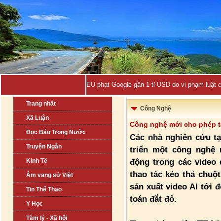
EU phạt Google gần 1 tỉ USD do vi phạm luật 
Trang nhất
Công Nghệ
Xã Luận
Công nghệ mới cho phép tạ
Đọc Báo Trong Nước
Các nhà nghiên cứu tạ
Truyện Ngắn
triển một công nghệ
động trong các video 
Kinh Tế
thao tác kéo thả chuộ
Âm vang sử Việt
sản xuất video AI tới
Tin Thể Thao
toán đắt đỏ.
Y Học
Tâm lý - Xã hội