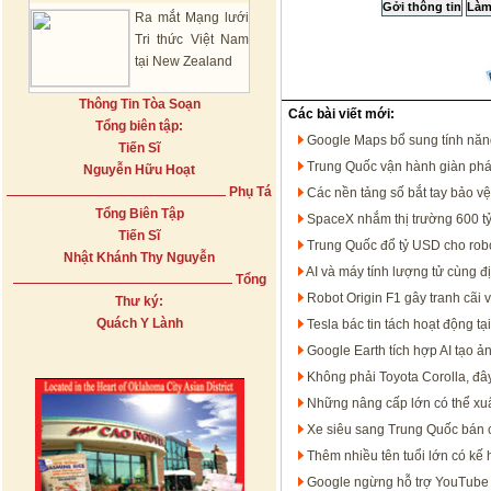
Ra mắt Mạng lưới
Tri thức Việt Nam
tại New Zealand
Thông Tin Tòa Soạn
Các bài viết mới:
Tổng biên tập:
Google Maps bổ sung tính năng t
Tiến Sĩ
Trung Quốc vận hành giàn phát
Nguyễn Hữu Hoạt
Phụ Tá
Các nền tảng số bắt tay bảo v
Tổng Biên Tập
SpaceX nhắm thị trường 600 tỷ
Tiến Sĩ
Trung Quốc đổ tỷ USD cho rob
Nhật Khánh Thy Nguyễn
AI và máy tính lượng tử cùng đ
Tổng
Robot Origin F1 gây tranh cãi 
Thư ký:
Quách Y Lành
Tesla bác tin tách hoạt động 
Google Earth tích hợp AI tạo ản
Không phải Toyota Corolla, đâ
Những nâng cấp lớn có thể xuấ
Xe siêu sang Trung Quốc bán 
Thêm nhiều tên tuổi lớn có kế
Google ngừng hỗ trợ YouTube 