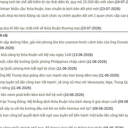
mạng lưới tái chế đất hiếm từ rác thải điện tử, quy mô 25.000 tấn mỗi năm
(24-07-2
Tehran 'khẩn cầu' thỏa thuận, Iran chuẩn bị kịch bản đối phó mới
(23-07-2026)
uốc khai trừ khỏi Đảng và cách chức vụ chính quyền đối với 2 quan chức cấp cao
g duy trì liên lạc chặt chẽ về thỏa thuận thương mại
(23-07-2026)
ết cũ:
nh sập đường hầm, gài mìn phong tỏa kho uranium trước cảnh báo của ông Donal
06-2026)
c khả năng ký thỏa thuận với Mỹ vào ngày 14/6
(13-06-2026)
uốc cấm Bộ trưởng Quốc phòng Philippines nhập cảnh
(11-06-2026)
ng Quốc phòng Anh bất ngờ từ chức
(11-06-2026)
ống Mỹ Trump dọa giáng đòn cực mạnh vào Iran trong đêm nay
(11-06-2026)
mp tuyên bố tấn công Iran 'rất mạnh', sẽ ứng xử như với Venezuela; Nga, Trung Q
n tiếng
(11-06-2026)
liên minh phát triển tiêm kích thế hệ mới
(10-06-2026)
t tại Trung Đông: Mỹ khẳng định thỏa thuận hòa bình đang ở giai đoạn cuối
(09-06
 sẽ xảy ra với thị trường dầu mỏ khi eo biển Hormuz mở lại?
(09-06-2026)
i Iran công bố quyết định bất ngờ sau tuyên bố tiến hành 'một tuần tấn công liên tụ