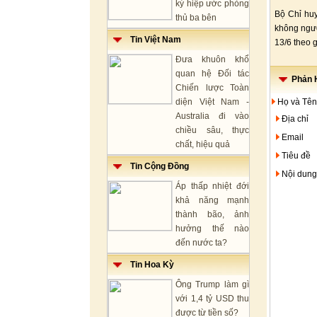
ký hiệp ước phòng
Bộ Chỉ hu
thủ ba bên
không ngườ
Tin Việt Nam
13/6 theo 
Đưa khuôn khổ
quan hệ Đối tác
Phản H
Chiến lược Toàn
diện Việt Nam -
Họ và Tên
Australia đi vào
Địa chỉ
chiều sâu, thực
Email
chất, hiệu quả
Tiêu đề
Tin Cộng Đồng
Nội dung
Áp thấp nhiệt đới
khả năng mạnh
thành bão, ảnh
hưởng thế nào
đến nước ta?
Tin Hoa Kỳ
Ông Trump làm gì
với 1,4 tỷ USD thu
được từ tiền số?