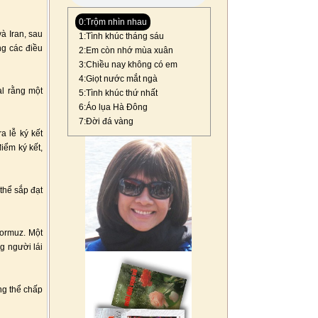
0:Trộm nhìn nhau
à Iran, sau
1:Tình khúc tháng sáu
ng các điều
2:Em còn nhớ mùa xuân
3:Chiều nay không có em
4:Giọt nước mắt ngà
al rằng một
5:Tình khúc thứ nhất
6:Áo lụa Hà Đông
7:Đời đá vàng
a lễ ký kết
iểm ký kết,
thể sắp đạt
Hormuz. Một
g người lái
ng thể chấp