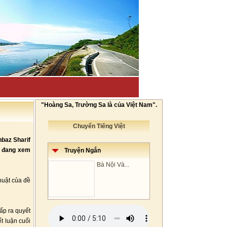
"Hoàng Sa, Trường Sa là của Việt Nam".
Chuyển Tiếng Việt
baz Sharif
n đang xem
Truyện Ngắn
Bà Nội Và...
thuật của đề
ấp ra quyết
t luận cuối