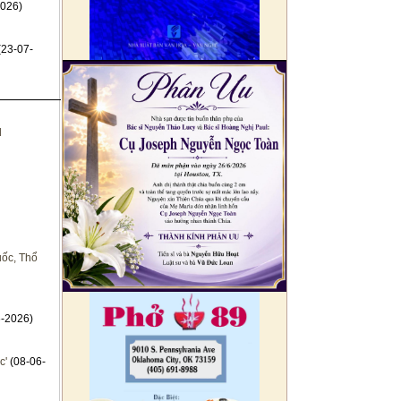
026)
(23-07-
d
uốc, Thổ
-2026)
c'
(08-06-