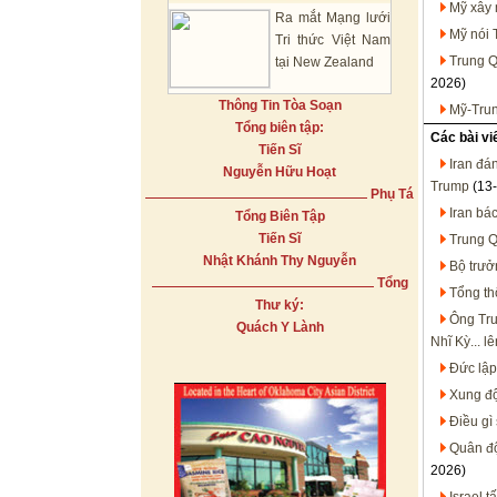
Mỹ xây 
Ra mắt Mạng lưới
Mỹ nói 
Tri thức Việt Nam
Trung Q
tại New Zealand
2026)
Thông Tin Tòa Soạn
Mỹ-Trun
Tổng biên tập:
Các bài vi
Tiến Sĩ
Iran đá
Nguyễn Hữu Hoạt
Trump
(13-
Phụ Tá
Iran bá
Tổng Biên Tập
Tiến Sĩ
Trung Q
Nhật Khánh Thy Nguyễn
Bộ trưở
Tổng
Tổng th
Thư ký:
Ông Tru
Quách Y Lành
Nhĩ Kỳ... lê
Đức lập 
Xung độ
Điều gì
Quân độ
2026)