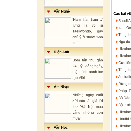
Văn Nghệ
Các bài vi
'Nam thần trăm tỷ'
Saudi A
từng là võ sĩ
Iran, O
Taekwondo, gây
Tổng th
chú ý ở show 'Anh
Nga đa 
trai'
Ukraine
Điện Ảnh
Ukraine
Bom tấn thu gần
Cựu tổn
24 tỷ đồng/ngày,
Tổng th
một mình oanh tạc
Austral
rạp Việt
Rừng nh
Âm Nhạc
Pháp: T
Những ngày cuối
Bồ Đào 
đời của tác giả lời
Bộ trưở
thơ 'Hà Nội mùa
Ukraine
vắng những cơn
mưa'
Houthi 
Ukraine
Văn Học