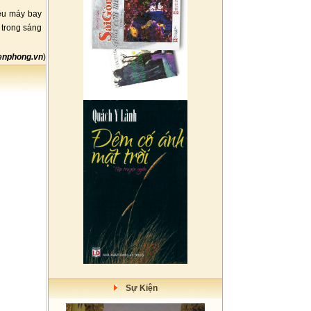
ều máy bay
 trong sáng
ienphong.vn
)
Sự Kiện