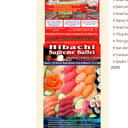
Israel 
Đàm phá
Israel 
Ngoại t
Israel 
Tổng th
Thời gi
Iran đa
Campuch
Quyền T
2026)