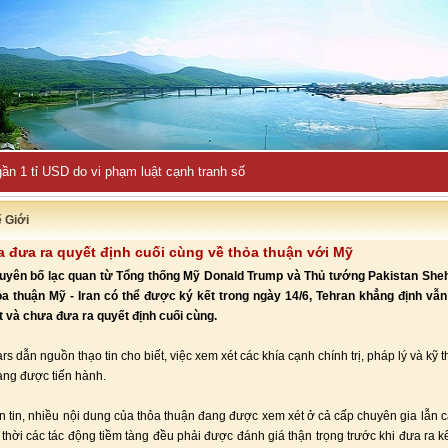
ần 1 tỉ USD do vi phạm luật cạnh tranh số
ế Giới
a đưa ra quyết định cuối cùng về thỏa thuận với Mỹ
tuyên bố lạc quan từ Tổng thống Mỹ Donald Trump và Thủ tướng Pakistan Sheh
ỏa thuận Mỹ - Iran có thể được ký kết trong ngày 14/6, Tehran khẳng định vẫ
t và chưa đưa ra quyết định cuối cùng.
rs dẫn nguồn thạo tin cho biết, việc xem xét các khía cạnh chính trị, pháp lý và kỹ 
ang được tiến hành.
 tin, nhiều nội dung của thỏa thuận đang được xem xét ở cả cấp chuyên gia lẫn c
 thời các tác động tiềm tàng đều phải được đánh giá thận trọng trước khi đưa ra kế