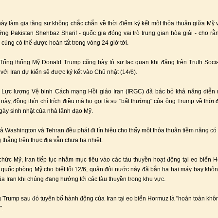
này làm gia tăng sự không chắc chắn về thời điểm ký kết một thỏa thuận giữa Mỹ v
ớng Pakistan Shehbaz Sharif - quốc gia đóng vai trò trung gian hòa giải - cho rằ
 cùng có thể được hoàn tất trong vòng 24 giờ tới.
Tổng thống Mỹ Donald Trump cũng bày tỏ sự lạc quan khi đăng trên Truth Soci
với Iran dự kiến sẽ được ký kết vào Chủ nhật (14/6).
 Lực lượng Vệ binh Cách mạng Hồi giáo Iran (IRGC) đã bác bỏ khả năng diễn r
 này, đồng thời chỉ trích điều mà họ gọi là sự "bất thường" của ông Trump về thời đ
ngày sinh nhật của nhà lãnh đạo Mỹ.
cả Washington và Tehran đều phát đi tín hiệu cho thấy một thỏa thuận tiềm năng có 
 thẳng trên thực địa vẫn chưa hạ nhiệt.
chức Mỹ, Iran tiếp tục nhắm mục tiêu vào các tàu thuyền hoạt động tại eo biển 
quốc phòng Mỹ cho biết tối 12/6, quân đội nước này đã bắn hạ hai máy bay khôn
ủa Iran khi chúng đang hướng tới các tàu thuyền trong khu vực.
 Trump sau đó tuyên bố hành động của Iran tại eo biển Hormuz là "hoàn toàn khô
".