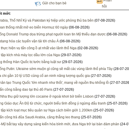
Phản
Gửi cho bạn bè
hồi
ết mới:
rabia, Thổ Nhĩ Kỳ và Pakistan ký hiệp ước phòng thủ ba bên
(07-08-2026)
man thống nhất mở eo biển Hormuz 60 ngày
(06-08-2026)
ống Donald Trump dọa trừng phạt người loan tin Mỹ thiếu đạn dược
(06-08-2026)
dạng hóa các tuyến vận tải tới châu Á
(06-08-2026)
 thực hiện vụ tấn công ồ ạt nhất vào lãnh thổ Nga
(02-08-2026)
 tập kích nhà máy lọc dầu lớn của Nga
(29-07-2026)
g thống Hàn Quốc bị tước bằng luật sư
(29-07-2026)
ống Putin: Ukraine sớm muộn gì cũng sẽ mất các vùng lãnh thổ phía Tây
(28-07-20
ia chi gần 10 tỷ USD củng cố an ninh năng lượng quốc gia
(27-07-2026)
ân tạo Trung Quốc 'lớn nhanh như thổi', mang về nguồn thu khổng lồ
(27-07-2026
ấn công bằng dao tại thủ đô Paris
(27-07-2026)
Nha thu giữ lượng lớn cocaine ở ngoài khơi bờ biển Lisbon
(27-07-2026)
ng Giáo dục Ấn Độ từ chức, người biểu tình đồng ý ngừng đấu tranh
(25-07-2026)
 tập kích loạt mục tiêu quân sự Nga cách biên giới 1.200km
(25-07-2026)
tấn công trả đũa Saudi Arabia, căng thẳng leo thang
(25-07-2026)
-Mỹ bắt tay xây dựng sáng kiến hòa bình mới, đưa Nga trở lại bàn đàm phán
(24-0