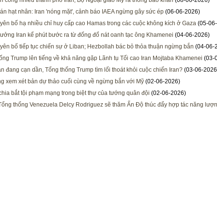
tấn công nhiều thành phố Iran, Bộ Ngoại giao Mỹ ra thông báo khẩn
(08-06-2026)
n hạt nhân: Iran 'nóng mặt', cảnh báo IAEA ngừng gây sức ép
(06-06-2026)
tuyên bố hạ nhiều chỉ huy cấp cao Hamas trong các cuộc không kích ở Gaza
(05-06
rưởng Iran kể phút bước ra từ đống đổ nát oanh tạc ông Khamenei
(04-06-2026)
tuyên bố tiếp tục chiến sự ở Liban; Hezbollah bác bỏ thỏa thuận ngừng bắn
(04-06-
ống Trump lên tiếng về khả năng gặp Lãnh tụ Tối cao Iran Mojtaba Khamenei
(03-
an đang cạn dần, Tổng thống Trump tìm lối thoát khỏi cuộc chiến Iran?
(03-06-2026
ng xem xét bản dự thảo cuối cùng về ngừng bắn với Mỹ
(02-06-2026)
ia bắt tội phạm mạng trong biệt thự của tướng quân đội
(02-06-2026)
ổng thống Venezuela Delcy Rodriguez sẽ thăm Ấn Độ thúc đẩy hợp tác năng lượ