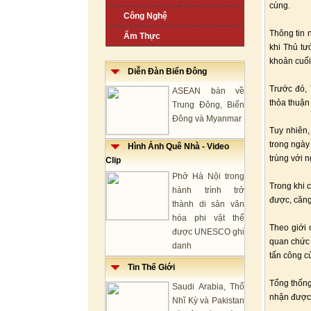
cùng.
Công Nghệ
Thông tin 
Ẩm Thực
khi Thủ tư
khoản cuối
Diễn Đàn Biển Đông
Trước đó, 
ASEAN bàn về
thỏa thuận 
Trung Đông, Biển
Đông và Myanmar
Tuy nhiên,
trong ngày
Hình Ảnh Quê Nhà - Video
trùng với 
Clip
Phở Hà Nội trong
Trong khi 
hành trình trở
được, căng
thành di sản văn
hóa phi vật thể
Theo giới 
được UNESCO ghi
quan chức 
danh
tấn công c
Tin Thế Giới
Tổng thống
Saudi Arabia, Thổ
nhận được
Nhĩ Kỳ và Pakistan