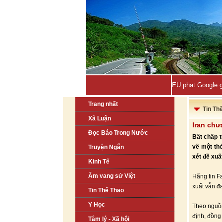
EU phạt Google g
Trang nhất
Tin Th
Xã Luận
Iran chư
Đọc Báo Trong Nước
Bất chấp 
về một th
Truyện Ngắn
xét đề xuấ
Kinh Tế
Âm vang sử Việt
Hãng tin Fa
xuất vẫn đ
Tin Thể Thao
Y Học
Theo nguồn
định, đồng
Tâm lý - Xã hội