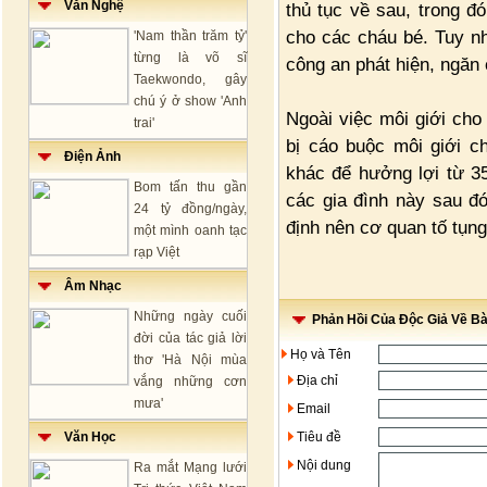
Văn Nghệ
thủ tục về sau, trong đ
cho các cháu bé. Tuy nh
'Nam thần trăm tỷ'
từng là võ sĩ
công an phát hiện, ngăn
Taekwondo, gây
chú ý ở show 'Anh
Ngoài việc môi giới cho
trai'
bị cáo buộc môi giới c
Điện Ảnh
khác để hưởng lợi từ 35
Bom tấn thu gần
các gia đình này sau đó
24 tỷ đồng/ngày,
định nên cơ quan tố tụng
một mình oanh tạc
rạp Việt
Âm Nhạc
Những ngày cuối
Phản Hồi Của Độc Giả Về Bài
đời của tác giả lời
Họ và Tên
thơ 'Hà Nội mùa
Địa chỉ
vắng những cơn
mưa'
Email
Văn Học
Tiêu đề
Nội dung
Ra mắt Mạng lưới