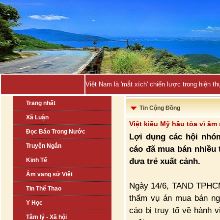
Việt Nam là 'mắt xích' chiến lược trong hiện
Trang nhất
Tin Cộng Đồng
Xã Luận
Việt kiều Mỹ hầu tòa vì âm
Đọc Báo Trong Nước
Lợi dụng các hội nhóm
Truyện Ngắn
cáo đã mua bán nhiều 
đưa trẻ xuất cảnh.
Kinh Tế
Âm vang sử Việt
Ngày 14/6, TAND TPHCM 
Tin Thể Thao
thẩm vụ án mua bán ngư
Y Học
cáo bị truy tố về hành 
Tâm lý - Xã hội