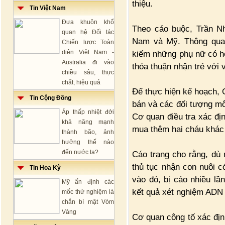
thiệu.
Tin Việt Nam
Đưa khuôn khổ
Theo cáo buộc, Trần N
quan hệ Đối tác
Nam và Mỹ. Thông qua 
Chiến lược Toàn
diện Việt Nam -
kiếm những phụ nữ có ho
Australia đi vào
thỏa thuận nhận trẻ với v
chiều sâu, thực
chất, hiệu quả
Để thực hiện kế hoạch, G
Tin Cộng Đồng
bán và các đối tượng mô
Áp thấp nhiệt đới
Cơ quan điều tra xác đị
khả năng mạnh
mua thêm hai cháu khác v
thành bão, ảnh
hưởng thế nào
đến nước ta?
Cáo trạng cho rằng, dù
thủ tục nhận con nuôi c
Tin Hoa Kỳ
vào đó, bị cáo nhiều lần
Mỹ ấn định các
kết quả xét nghiệm ADN
mốc thử nghiệm lá
chắn bí mật Vòm
Vàng
Cơ quan công tố xác địn