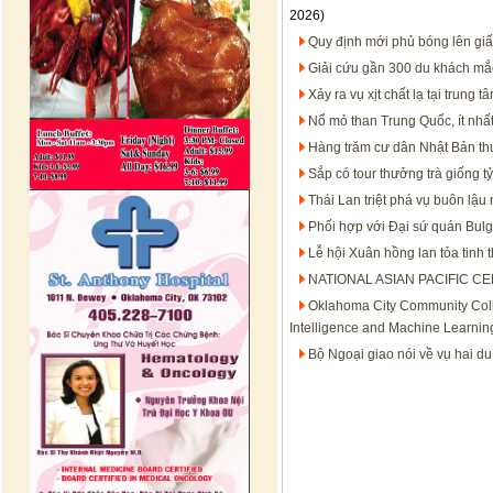
2026)
Quy định mới phủ bóng lên gi
Giải cứu gần 300 du khách mắc 
Xảy ra vụ xịt chất lạ tại trung
Nổ mỏ than Trung Quốc, ít nhấ
Hàng trăm cư dân Nhật Bản th
Sắp có tour thưởng trà giống t
Thái Lan triệt phá vụ buôn lậu 
Phối hợp với Đại sứ quán Bulg
Lễ hội Xuân hồng lan tỏa tinh 
NATIONAL ASIAN PACIFIC C
Oklahoma City Community Colle
Intelligence and Machine Learnin
Bộ Ngoại giao nói về vụ hai d