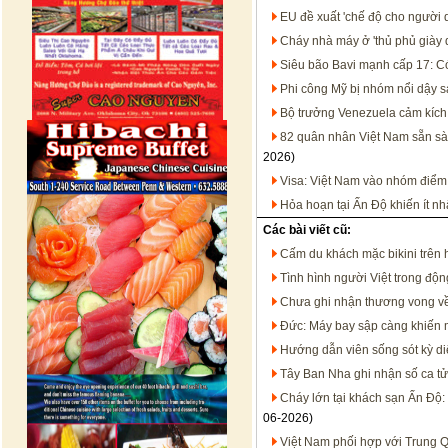
EU đề xuất 'chế độ cho người 
Cháy nhà máy ở 'thủ phủ giày
Siêu bão Bavi mạnh cấp 17: Có
Phi công Mỹ bị nhóm nổi dậy sá
Bộ trưởng Venezuela cảm kích 
82 quân nhân Việt Nam sẵn sà
2026)
Visa: Việt Nam vào nhóm điể
Hỏa hoạn tại Ấn Độ khiến ít nh
Các bài viết cũ:
Cấm du khách mặc bikini trên h
Tình hình người Việt trong động
Chưa ghi nhận thương vong về 
Đức: Máy bay sập càng khiến 
Hướng dẫn viên sống sót kỳ diệ
Tây Ban Nha ghi nhận số ca tử
Cháy lớn tại khách sạn Ấn Độ:
06-2026)
Việt Nam phối hợp với Trung 