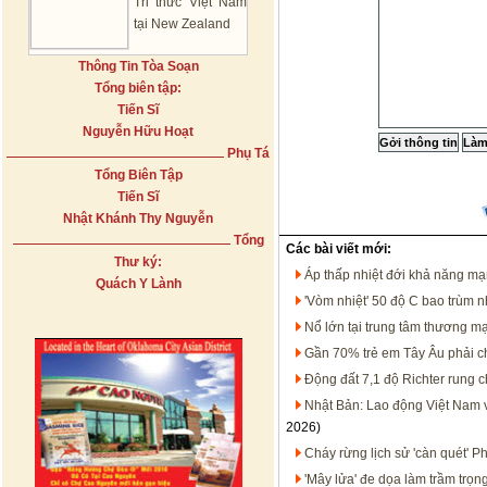
Tri thức Việt Nam
tại New Zealand
Thông Tin Tòa Soạn
Tổng biên tập:
Tiến Sĩ
Nguyễn Hữu Hoạt
Phụ Tá
Tổng Biên Tập
Tiến Sĩ
Nhật Khánh Thy Nguyễn
Tổng
Các bài viết mới:
Thư ký:
Áp thấp nhiệt đới khả năng m
Quách Y Lành
'Vòm nhiệt' 50 độ C bao trùm 
Nổ lớn tại trung tâm thương m
Gần 70% trẻ em Tây Âu phải c
Động đất 7,1 độ Richter rung
Nhật Bản: Lao động Việt Nam 
2026)
Cháy rừng lịch sử 'càn quét' 
'Mây lửa' đe dọa làm trầm trọ