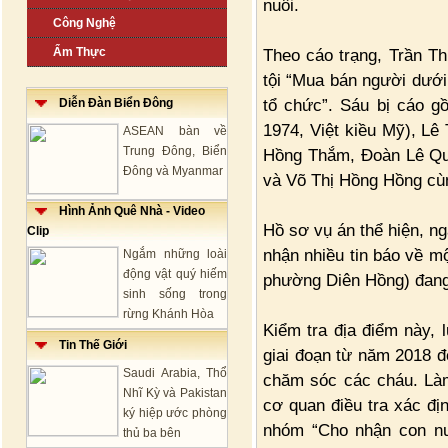
nuôi.
Công Nghệ
Ẩm Thực
Theo cáo trạng, Trần T
tội “Mua bán người dưới 
tổ chức”. Sáu bị cáo 
Diễn Đàn Biển Đông
1974, Việt kiều Mỹ), Lê
ASEAN bàn về
Trung Đông, Biển
Hồng Thắm, Đoàn Lê Quố
Đông và Myanmar
và Võ Thị Hồng Hồng cùng
Hình Ảnh Quê Nhà - Video
Hồ sơ vụ án thể hiện, 
Clip
nhận nhiều tin báo về m
Ngắm những loài
động vật quý hiếm
phường Diên Hồng) đang 
sinh sống trong
rừng Khánh Hòa
Kiểm tra địa điểm này, 
Tin Thế Giới
giai đoạn từ năm 2018 đ
Saudi Arabia, Thổ
chăm sóc các cháu. Là
Nhĩ Kỳ và Pakistan
cơ quan điều tra xác đị
ký hiệp ước phòng
nhóm “Cho nhận con nu
thủ ba bên