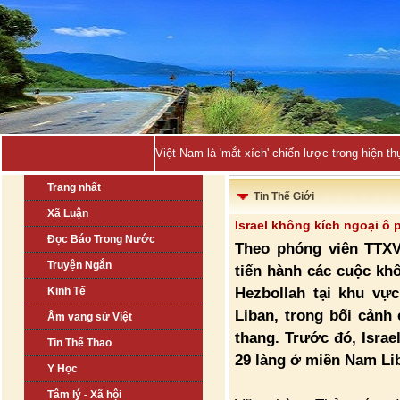
Việt Nam là 'mắt xích' chiến lược trong hiện
Trang nhất
Tin Thế Giới
Xã Luận
Israel không kích ngoại ô
Đọc Báo Trong Nước
Theo phóng viên TTXVN
Truyện Ngắn
tiến hành các cuộc kh
Hezbollah tại khu vự
Kinh Tế
Liban, trong bối cảnh 
Âm vang sử Việt
thang. Trước đó, Israe
Tin Thể Thao
29 làng ở miền Nam Li
Y Học
Tâm lý - Xã hội