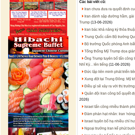
Các bài viết cũ:
Iran chưa đưa ra quyết định cu
Iran đánh sập đường hầm, gài
Trump
(13-06-2026)
Iran bác khả năng ký thỏa thu
Trung Quốc cấm Bộ trưởng Qu
Bộ trưởng Quốc phòng Anh bất
Tổng thống Mỹ Trump dọa gián
Ông Trump tuyên bố tấn công I
Nhĩ Kỳ... lên tiếng
(11-06-2026)
Đức lập liên minh phát triển ti
Xung đột tại Trung Đông: Mỹ k
Điều gì sẽ xảy ra với thị trườ
Quân đội Iran công bố quyết đị
2026)
Israel tấn công nhiều thành ph
Đàm phán hạt nhân: Iran 'nóng
Israel tuyên bố hạ nhiều chỉ 
Ngoại trưởng Iran kể phút bướ