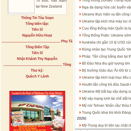
Tổng thống Donald Trump dọa t
Tri thức Việt Nam
tại New Zealand
Nga đa dạng hóa các tuyến vận
Ukraine thực hiện vụ tấn công 
Thông Tin Tòa Soạn
Ukraine tập kích nhà máy lọc 
Tổng biên tập:
Cựu tổng thống Hàn Quốc bị t
Tiến Sĩ
Nguyễn Hữu Hoạt
Tổng thống Putin: Ukraine sớm
Phụ Tá
Australia chi gần 10 tỷ USD c
Tổng Biên Tập
Rừng nhân tạo Trung Quốc 'lớn
Tiến Sĩ
Pháp: Tấn công bằng dao tại t
Nhật Khánh Thy Nguyễn
Bồ Đào Nha thu giữ lượng lớn 
Tổng
Thư ký:
Bộ trưởng Giáo dục Ấn Độ từ c
Quách Y Lành
Ukraine tập kích loạt mục tiêu
Houthi tấn công trả đũa Saudi 
Ukraine-Mỹ bắt tay xây dựng s
Mỹ xây mạng lưới tái chế đất h
Mỹ nói Tehran 'khẩn cầu' thỏa 
Trung Quốc khai trừ khỏi Đảng
2026)
Mỹ-Trung duy trì liên lạc chặt