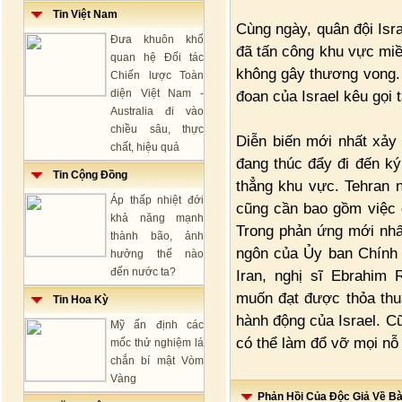
Tin Việt Nam
Cùng ngày, quân đội Isr
Đưa khuôn khổ
đã tấn công khu vực miề
quan hệ Đối tác
không gây thương vong.
Chiến lược Toàn
diện Việt Nam -
đoan của Israel kêu gọi 
Australia đi vào
chiều sâu, thực
Diễn biến mới nhất xảy 
chất, hiệu quả
đang thúc đẩy đi đến k
Tin Cộng Đồng
thẳng khu vực. Tehran n
Áp thấp nhiệt đới
cũng cần bao gồm việc 
khả năng mạnh
Trong phản ứng mới nhất
thành bão, ảnh
ngôn của Ủy ban Chính 
hưởng thế nào
đến nước ta?
Iran, nghị sĩ Ebrahim
muốn đạt được thỏa thuậ
Tin Hoa Kỳ
hành động của Israel. Cũ
Mỹ ấn định các
có thể làm đổ vỡ mọi nỗ
mốc thử nghiệm lá
chắn bí mật Vòm
Vàng
Phản Hồi Của Độc Giả Về Bài