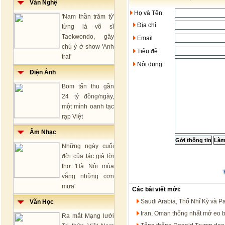
Văn Nghệ
Họ và Tên
'Nam thần trăm tỷ'
Địa chỉ
từng là võ sĩ
Taekwondo, gây
Email
chú ý ở show 'Anh
Tiêu đề
trai'
Nội dung
Điện Ảnh
Bom tấn thu gần
24 tỷ đồng/ngày,
một mình oanh tạc
rạp Việt
Âm Nhạc
Những ngày cuối
đời của tác giả lời
thơ 'Hà Nội mùa
vắng những cơn
mưa'
Các bài viết mới:
Saudi Arabia, Thổ Nhĩ Kỳ và P
Văn Học
Iran, Oman thống nhất mở eo 
Ra mắt Mạng lưới