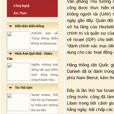
Văn phòng Thủ tướng I
Công Nghệ
công được thực hiện nh
Ẩm Thực
không người lái (UAV) t
ngày gần đây. Quân đội 
sở hạ tầng của Hezboll
Diễn Đàn Biển Đông
chính trị và quân sự củ
ASEAN bàn về
Trung Đông, Biển
vệ Israel (IDF) cho biế
Đông và Myanmar
“đánh chính xác mục ti
dụng cho các hoạt động 
Hình Ảnh Quê Nhà - Video
Clip
Hãng thông tấn Quốc g
Ngắm những loài
động vật quý hiếm
Dahieh đã bị đánh trúng
sinh sống trong
phía Nam Beirut, kèm the
rừng Khánh Hòa
Tin Thế Giới
Đây là lần thứ hai Isra
Saudi Arabia, Thổ
công trước cũng đã làm 
Nhĩ Kỳ và Pakistan
Liban trong bối cảnh gi
ký hiệp ước phòng
hằng ngày, bất chấp các 
thủ ba bên