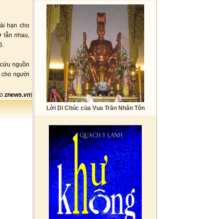
ài hạn cho
ợ lẫn nhau,
6.
n cứu nguồn
ộ cho người
eo
znews.vn
)
Lời Di Chúc của Vua Trần Nhân Tôn