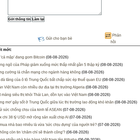
Phản
Gửi cho bạn bè
hồi
ết mới:
, 'cá mập' đang gom Bitcoin
(08-08-2026)
ng ngô của Pháp giảm xuống mức thấp nhất gần 5 thập kỷ
(08-08-2026)
ng cường lá chắn mạng cho ngành hàng không
(08-08-2026)
 đà tăng của ô tô Trung Quốc bất chấp sức ép thuế quan EU
(08-08-2026)
n Việt Nam còn nhiều dư địa tại thị trường Algeria
(08-08-2026)
t mảng siêu thị khỏi Thái Lan, dồn lực vào Việt Nam
(08-08-2026)
rong mơ' gây sốt ở Trung Quốc giữa lúc thị trường lao động khó khăn
(08-08-2026)
ử sức chống chịu của kinh tế ASEAN
(07-08-2026)
x chi 38 tỷ USD mở rộng sản xuất chip AI
(07-08-2026)
 mua nhà bao nhiêu là vừa 'sức chịu đựng' của người trẻ?
(07-08-2026)
hông còn tin 'chăm chỉ sẽ thành công'?
(06-08-2026)
ng nhiều nhà bán hàng Việt Nam lên Alibaba
(06-08-2026)