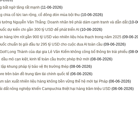
6-2026)
g bất ngờ tăng rất mạnh
(11-06-2026)
g chia cổ tức lan rộng, cổ đông đón mùa bội thu
(10-06-2026)
 tướng Nguyễn Văn Thắng: Doanh nhân trẻ phải dám cạnh tranh và dẫn dắt
(10-0
uốc dự kiến chi gần 300 tỷ USD để phát triển AI
(10-06-2026)
n hàng lớn rót gần 900 tỷ USD vào nhiên liệu hóa thạch trong năm 2025
(09-06-2
uốc chuẩn bị gói đầu tư 295 tỷ USD cho cuộc đua AI toàn cầu
(09-06-2026)
Golf Long Thành của đại gia Lê Văn Kiểm không công bố thông tin trái phiếu
(08-0
 dầu mỏ cạn kiệt, kinh tế toàn cầu trước phép thử mới
(08-06-2026)
t lập khung pháp lý bảo vệ thị trường thép
(08-06-2026)
re trên bản đồ trung tâm tài chính quốc tế
(06-06-2026)
âm sản xuất nhiên liệu hàng không bền vững thế hệ mới tại Pháp
(06-06-2026)
ái đất nông nghiệp khiến Campuchia thiệt hại hàng trăm triệu USD
(06-06-2026)