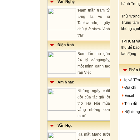
Văn Nghệ
hành Trung
'Nam thần trăm tỷ'
Thủ tướng
từng là võ sĩ
Trung tâm 
Taekwondo, gây
không cạnh
chú ý ở show 'Anh
trai'
TP.HCM và 
Điện Ảnh
thu để bảo
Bom tấn thu gần
lao động.
24 tỷ đồng/ngày,
một mình oanh tạc
Phản H
rạp Việt
Họ và Tên
Âm Nhạc
Địa chỉ
Những ngày cuối
Email
đời của tác giả lời
thơ 'Hà Nội mùa
Tiêu đề
vắng những cơn
Nội dung
mưa'
Văn Học
Ra mắt Mạng lưới