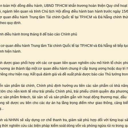
ện toàn Hội đồng điều hành, UBND TP.HCM khẩn trương hoàn thiện Quy chế hoạt 
ộ, ngành liên quan và trình Chủ tịch Hội đồng điều hành ban hành trước ngày 15/6
ơ quan điều hành Trung tâm Tài chính Quốc tế tại TP.HCM và Đà Nẵng chính thức
theo quy định.
nh điều hành trong tháng 8 để báo cáo Chính phủ
 cơ quan điều hành Trung tâm Tài chính Quốc tế tại TP.HCM và Đà Nẵng sẽ tiếp tụ
ịnh hiện hành.
nh được giao phối hợp với các cơ quan liên quan nghiên cứu mô hình tổ chức ph
ương án thành lập một cơ quan điều hành chung ở cấp trung ương hoặc duy trì 
riêng như hiện nay. Kết quả đánh giá và đề xuất phải được báo cáo Thủ tướng tron
iển sản phẩm tài chính, Chính phủ định hướng ưu tiên các sản phẩm có khả nă
lớn cho nền kinh tế như trái phiếu Chính phủ, trái phiếu chính quyền địa phương,
ác sản phẩm fintech, tài sản số và sản phẩm gắn với hoạt động thương mại, đầu 
ng sẽ được ưu tiên cho các dự án hạ tầng trọng điểm như giao thông, cảng biể
...
nh và NHNN sẽ xây dựng cơ chế thanh tra, giám sát phù hợp đối với từng loại s
g thời nghiên cứu các biện pháp kiểm soát dòng vốn và phòng ngừa rủi ro trong qu