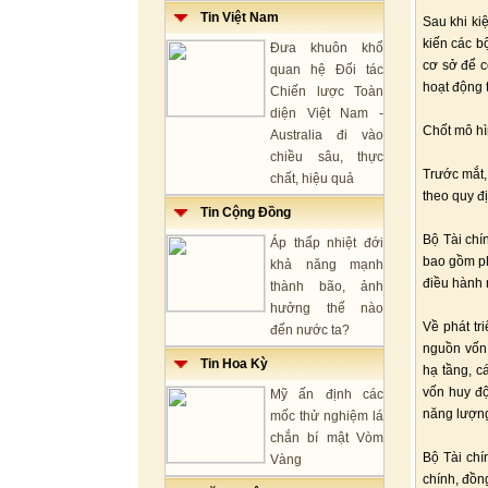
Tin Việt Nam
Sau khi ki
kiến các b
Đưa khuôn khổ
cơ sở để c
quan hệ Đối tác
hoạt động 
Chiến lược Toàn
diện Việt Nam -
Chốt mô hì
Australia đi vào
chiều sâu, thực
Trước mắt,
chất, hiệu quả
theo quy đ
Tin Cộng Đồng
Bộ Tài chí
Áp thấp nhiệt đới
bao gồm ph
khả năng mạnh
điều hành 
thành bão, ảnh
hưởng thế nào
Về phát tr
đến nước ta?
nguồn vốn 
Tin Hoa Kỳ
hạ tầng, c
vốn huy độ
Mỹ ấn định các
năng lượng
mốc thử nghiệm lá
chắn bí mật Vòm
Bộ Tài chí
Vàng
chính, đồn