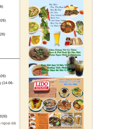
6)
026)
26)
026)
g
(14-06-
026)
 ngoại dài