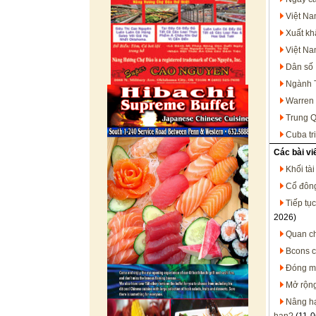
Việt Na
Xuất kh
Việt Na
Dân số 
Ngành T
Warren 
Trung Q
Cuba tr
Các bài vi
Khối tà
Cổ đông
Tiếp tụ
2026)
Quan ch
Bcons c
Đóng mớ
Mở rộng
Nâng hạ