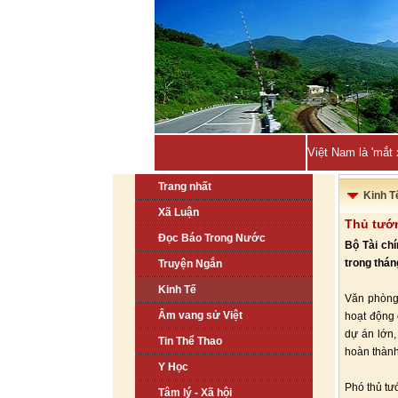
Việt Nam là 'mắt
Trang nhất
Kinh T
Xã Luận
Thủ tướn
Đọc Báo Trong Nước
Bộ Tài ch
trong thán
Truyện Ngắn
Kinh Tế
Văn phòng 
Âm vang sử Việt
hoạt động 
dự án lớn,
Tin Thể Thao
hoàn thành
Y Học
Phó thủ t
Tâm lý - Xã hội