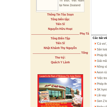
Tri thức Việt Nam
tại New Zealand
Thông Tin Tòa Soạn
Tổng biên tập:
Tiến Sĩ
Nguyễn Hữu Hoạt
Phụ Tá
Các bài vi
Tổng Biên Tập
Tiến Sĩ
'Cá voi'
Nhật Khánh Thy Nguyễn
Sản lượ
Tổng
Pháp tă
Thư ký:
Giải mã
Quách Y Lành
Nông sả
Aeon rú
'Việc t
Phép th
SK hyni
Lãi vay
Gen Z k
Ngày cà