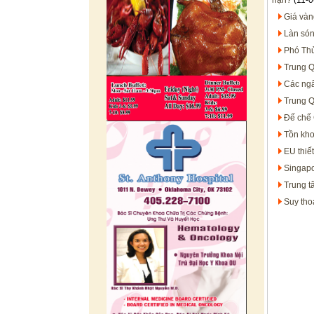
hạn?
(11-0
Giá vàn
Làn són
Phó Thủ
Trung Q
Các ngâ
Trung Q
Đế chế 
Tồn kho
EU thiế
Singapo
Trung t
Suy tho