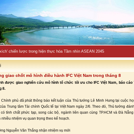
 xích' chiến lược trong hiện thực hóa Tầm nhìn ASEAN 2045
ế
g giao chốt mô hình điều hành IFC Việt Nam trong tháng 8
ính được giao nghiên cứu mô hình tổ chức tối ưu cho IFC Việt Nam, báo cáo
g 8.
Chính phủ đã phát thông báo kết luận của Thủ tướng Lê Minh Hưng tại cuộc họp
của Trung tâm Tài chính Quốc tế tại Việt Nam ngày 2/6. Theo đó, Thủ tướng đánh
 có tính chất phức tạp, song các bộ, ngành liên quan cùng TP.HCM và Đà Nẵn
 nhiều nhiệm vụ quan trọng theo kế hoạch.
ướng Nguyễn Văn Thắng nhận nhiệm vụ mới