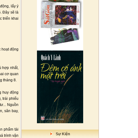
động, lấy ý
. Đây sẽ là
 triển khai
c hoạt động
ù hợp nhất,
hai cơ quan
g tháng 8.
ng huy động
 trái phiếu
tư... Nguồn
n, sân bay,
ản phẩm tài
Sự Kiện
á trình vận