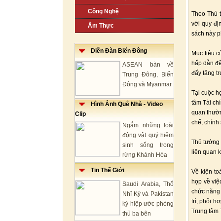
Công Nghệ
Theo Thủ t
với quy đị
Ẩm Thực
sách này p
Diễn Đàn Biển Đông
Mục tiêu c
hấp dẫn để
ASEAN bàn về
đẩy tăng t
Trung Đông, Biển
Đông và Myanmar
Tại cuộc h
tâm Tài ch
Hình Ảnh Quê Nhà - Video
quan thườn
Clip
chế, chính
Ngắm những loài
động vật quý hiếm
Thủ tướng
sinh sống trong
liên quan 
rừng Khánh Hòa
Tin Thế Giới
Về kiện to
họp về việ
Saudi Arabia, Thổ
chức năng 
Nhĩ Kỳ và Pakistan
trì, phối 
ký hiệp ước phòng
Trung tâm 
thủ ba bên