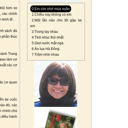
trội hơn so
0:Em còn nhớ mùa xuân
, các chính
1:Chiều nay không có em
 kinh tế.
2:Một lần nào cho tôi gặp lại
em
ính sách đủ
3:Trong tay nhau
p phần thúc
4:Tình khúc thứ nhất
5:Giọt nước mắt ngà
6:Áo lụa Hà Đông
 hành Trung
7:Trộm nhìn nhau
giao làm cơ
xuất các cơ
ác cơ quan
ến tại cuộc
vào đó, các
i chính chủ
g điều hành