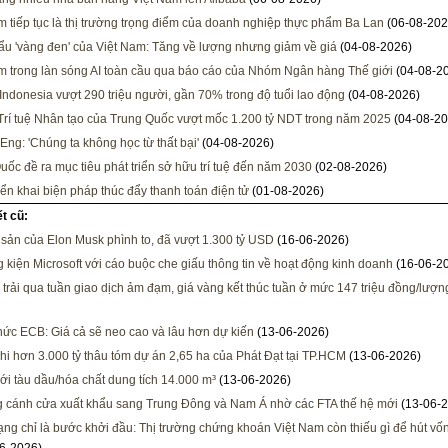
m tiếp tục là thị trường trọng điểm của doanh nghiệp thực phẩm Ba Lan
(06-08-202
ẩu 'vàng đen' của Việt Nam: Tăng về lượng nhưng giảm về giá
(04-08-2026)
m trong làn sóng AI toàn cầu qua báo cáo của Nhóm Ngân hàng Thế giới
(04-08-2
Indonesia vượt 290 triệu người, gần 70% trong độ tuổi lao động
(04-08-2026)
rí tuệ Nhân tạo của Trung Quốc vượt mốc 1.200 tỷ NDT trong năm 2025
(04-08-20
Eng: 'Chúng ta không học từ thất bại'
(04-08-2026)
uốc đề ra mục tiêu phát triển sở hữu trí tuệ đến năm 2030
(02-08-2026)
iển khai biện pháp thúc đẩy thanh toán điện tử
(01-08-2026)
ết cũ:
i sản của Elon Musk phình to, đã vượt 1.300 tỷ USD
(16-06-2026)
 kiện Microsoft với cáo buộc che giấu thông tin về hoạt động kinh doanh
(16-06-2
c trải qua tuần giao dịch ảm đạm, giá vàng kết thúc tuần ở mức 147 triệu đồng/lượn
ức ECB: Giá cả sẽ neo cao và lâu hơn dự kiến
(13-06-2026)
hi hơn 3.000 tỷ thâu tóm dự án 2,65 ha của Phát Đạt tại TP.HCM
(13-06-2026)
i tàu dầu/hóa chất dung tích 14.000 m³
(13-06-2026)
 cánh cửa xuất khẩu sang Trung Đông và Nam Á nhờ các FTA thế hệ mới
(13-06-2
ng chỉ là bước khởi đầu: Thị trường chứng khoán Việt Nam còn thiếu gì để hút vốn