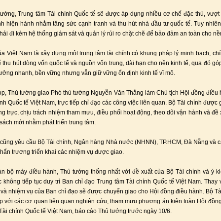
ướng, Trung tâm Tài chính Quốc tế sẽ được áp dụng nhiều cơ chế đặc thù, vượt 
nh hiện hành nhằm tăng sức cạnh tranh và thu hút nhà đầu tư quốc tế. Tuy nhiên
hải đi kèm hệ thống giám sát và quản lý rủi ro chặt chẽ để bảo đảm an toàn cho nền
ủa Việt Nam là xây dựng một trung tâm tài chính có khung pháp lý minh bạch, ch
 thu hút dòng vốn quốc tế và nguồn vốn trung, dài hạn cho nền kinh tế, qua đó gó
rưởng nhanh, bền vững nhưng vẫn giữ vững ổn định kinh tế vĩ mô.
ọp, Thủ tướng giao Phó thủ tướng Nguyễn Văn Thắng làm Chủ tịch Hội đồng điều
ính Quốc tế Việt Nam, trực tiếp chỉ đạo các công việc liên quan. Bộ Tài chính được 
g trực, chịu trách nhiệm tham mưu, điều phối hoạt động, theo dõi vận hành và đề 
 sách mới nhằm phát triển trung tâm.
 cũng yêu cầu Bộ Tài chính, Ngân hàng Nhà nước (NHNN), TP.HCM, Đà Nẵng và c
khẩn trương triển khai các nhiệm vụ được giao.
àn bộ máy điều hành, Thủ tướng thống nhất với đề xuất của Bộ Tài chính và ý ki
c không tiếp tục duy trì Ban chỉ đạo Trung tâm Tài chính Quốc tế Việt Nam. Thay 
và nhiệm vụ của Ban chỉ đạo sẽ được chuyển giao cho Hội đồng điều hành. Bộ Tà
hợp với các cơ quan liên quan nghiên cứu, tham mưu phương án kiện toàn Hội đồn
Tài chính Quốc tế Việt Nam, báo cáo Thủ tướng trước ngày 10/6.