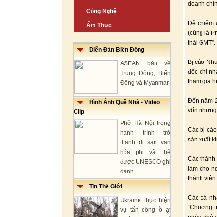
doanh chín
Công Nghệ
Để chiếm đ
Ẩm Thực
(cùng là P
thái GMT”.
Diễn Đàn Biển Đông
Bị cáo Nhu
ASEAN bàn về
đốc chi nh
Trung Đông, Biển
tham gia h
Đông và Myanmar
Đến năm 20
Hình Ảnh Quê Nhà - Video
vốn nhưng 
Clip
Phở Hà Nội trong
Các bị cáo
hành trình trở
sản xuất k
thành di sản văn
hóa phi vật thể
Các thành 
được UNESCO ghi
làm cho ng
danh
thành viên
Tin Thế Giới
Các cá nhâ
Ukraine thực hiện
“Chương tr
vụ tấn công ồ ạt