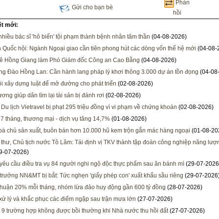
Phản
Gửi cho bạn bè
hồi
ết mới:
 nhiều bác sĩ 'hô biến' tội phạm thành bệnh nhân tâm thần
(04-08-2026)
h Quốc hội: Ngành Ngoại giao cần tiên phong hút các dòng vốn thế hệ mới
(04-08-
Lê Hồng Giang làm Phó Giám đốc Công an Cao Bằng
(04-08-2026)
ng Đào Hồng Lan: Cần hành lang pháp lý khơi thông 3.000 dự án tồn đọng
(04-08
i xây dựng luật để mở đường cho phát triển
(02-08-2026)
ơng giúp dân tìm lại tài sản bị đánh rơi
(02-08-2026)
 Du lịch Vietravel bị phạt 295 triệu đồng vì vi phạm về chứng khoán
(02-08-2026)
 7 tháng, thương mại - dịch vụ tăng 14,7%
(01-08-2026)
 bà chủ sản xuất, buôn bán hơn 10.000 hũ kem trộn gắn mác hàng ngoại
(01-08-20
 thư, Chủ tịch nước Tô Lâm: Tái định vị TKV thành tập đoàn công nghiệp năng lượng
9-07-2026)
 yêu cầu điều tra vụ 84 người nghi ngộ độc thực phẩm sau ăn bánh mì
(29-07-2026
trưởng NN&MT bị bắt: Tức nghẹn 'giấy phép con' xuất khẩu sầu riêng
(29-07-2026
nhuận 20% mỗi tháng, nhóm lừa đảo huy động gần 600 tỷ đồng
(28-07-2026)
xử lý và khắc phục các điểm ngập sau trận mưa lớn
(27-07-2026)
 9 trường hợp không được bồi thường khi Nhà nước thu hồi đất
(27-07-2026)