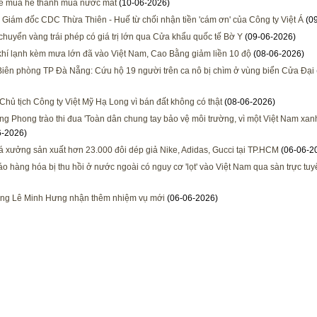
ể mùa hè thành mùa nước mắt
(10-06-2026)
Giám đốc CDC Thừa Thiên - Huế từ chối nhận tiền 'cám ơn' của Công ty Việt Á
(09
chuyển vàng trái phép có giá trị lớn qua Cửa khẩu quốc tế Bờ Y
(09-06-2026)
hí lạnh kèm mưa lớn đã vào Việt Nam, Cao Bằng giảm liền 10 độ
(08-06-2026)
Biên phòng TP Đà Nẵng: Cứu hộ 19 người trên ca nô bị chìm ở vùng biển Cửa Đại
 Chủ tịch Công ty Việt Mỹ Hạ Long vì bán đất không có thật
(08-06-2026)
ng Phong trào thi đua 'Toàn dân chung tay bảo vệ môi trường, vì một Việt Nam xanh
6-2026)
há xưởng sản xuất hơn 23.000 đôi dép giả Nike, Adidas, Gucci tại TP.HCM
(06-06-2
o hàng hóa bị thu hồi ở nước ngoài có nguy cơ 'lọt' vào Việt Nam qua sàn trực tuy
ng Lê Minh Hưng nhận thêm nhiệm vụ mới
(06-06-2026)