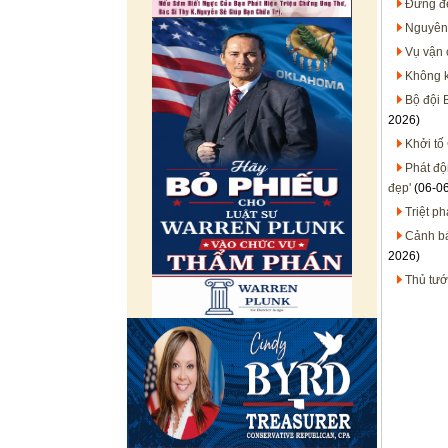
Đừng đ
Nguyên 
Vụ vận 
Không k
Bộ đội 
2026)
Khởi tố
Phát độ
đẹp'
(06-0
Triệt p
Cảnh bá
2026)
Thủ tướ