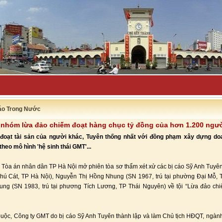
uyên bố đẩy lù_
áo Trong Nước
 nhóm lừa đảo chiếm đoạt hàng chục tỷ đồng của hơn 1.200 ngư
đoạt tài sản của người khác, Tuyên thống nhất với đồng phạm xây dựng do
theo mô hình 'hệ sinh thái GMT'...
 Tòa án nhân dân TP Hà Nội mở phiên tòa sơ thẩm xét xử các bị cáo Sỹ Anh Tuyê
 Phú Cát, TP Hà Nội), Nguyễn Thị Hồng Nhung (SN 1967, trú tại phường Đại Mỗ, 
rung (SN 1983, trú tại phương Tích Lương, TP Thái Nguyên) về tội “Lừa đảo chi
uộc, Công ty GMT do bị cáo Sỹ Anh Tuyên thành lập và làm Chủ tịch HĐQT, ngàn