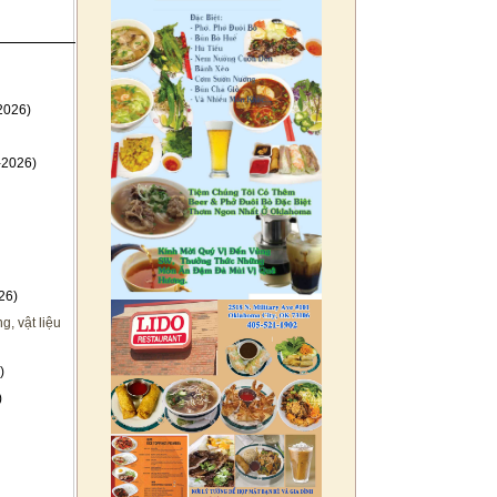
2026)
-2026)
26)
, vật liệu
)
)