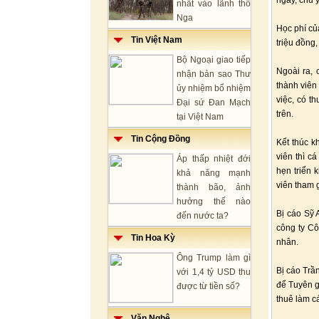
ngày, chủ 
nhất vào lãnh thổ
Nga
Học phí củ
Tin Việt Nam
triệu đồng,
Bộ Ngoại giao tiếp
Ngoài ra, 
nhận bản sao Thư
thành viên
ủy nhiệm bổ nhiệm
việc, có t
Đại sứ Đan Mạch
trên.
tại Việt Nam
Tin Cộng Đồng
Kết thúc k
viên thì c
Áp thấp nhiệt đới
hẹn triển 
khả năng mạnh
viên tham 
thành bão, ảnh
hưởng thế nào
Bị cáo Sỹ 
đến nước ta?
công ty Cô
Tin Hoa Kỳ
nhân.
Ông Trump làm gì
Bị cáo Trầ
với 1,4 tỷ USD thu
để Tuyên g
được từ tiền số?
thuê làm c
Văn Nghệ