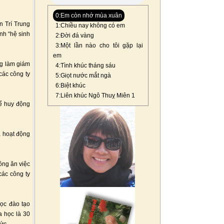
0:Em còn nhớ mùa xuân
n Trí Trung
1:Chiều nay không có em
nh “hệ sinh
2:Đời đá vàng
3:Một lần nào cho tôi gặp lại
em
ng làm giám
4:Tình khúc tháng sáu
các công ty
5:Giọt nước mắt ngà
6:Biệt khúc
7:Liên khúc Ngô Thuỵ Miên 1
để huy động
ả hoạt động
ông ăn việc
các công ty
học đào tạo
a học là 30