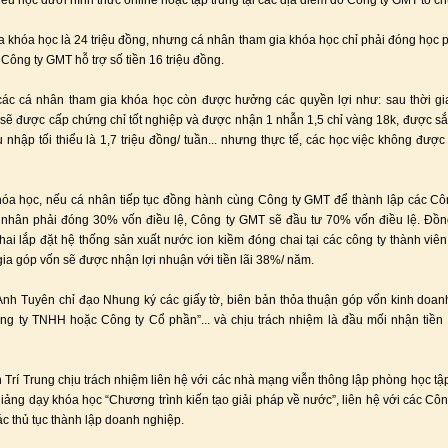
yếu học dưới hình thức online hoặc tập trung tại các địa điểm do Công ty GMT tổ ch
a khóa học là 24 triệu đồng, nhưng cá nhân tham gia khóa học chỉ phải đóng học ph
 Công ty GMT hỗ trợ số tiền 16 triệu đồng.
các cá nhân tham gia khóa học còn được hưởng các quyền lợi như: sau thời gi
 sẽ được cấp chứng chỉ tốt nghiệp và được nhận 1 nhẫn 1,5 chỉ vàng 18k, được s
hu nhập tối thiểu là 1,7 triệu đồng/ tuần... nhưng thực tế, các học việc không được
hóa học, nếu cá nhân tiếp tục đồng hành cùng Công ty GMT để thành lập các Cô
á nhân phải đóng 30% vốn điều lệ, Công ty GMT sẽ đầu tư 70% vốn điều lệ. Đồn
khai lắp đặt hệ thống sản xuất nước ion kiềm đóng chai tại các công ty thành viên
gia góp vốn sẽ được nhận lợi nhuận với tiền lãi 38%/ năm.
Anh Tuyên chỉ đạo Nhung ký các giấy tờ, biên bản thỏa thuận góp vốn kinh doan
ng ty TNHH hoặc Công ty Cổ phần”... và chịu trách nhiệm là đầu mối nhận tiền
n Trí Trung chịu trách nhiệm liên hệ với các nhà mạng viễn thông lập phòng học tập
iảng dạy khóa học “Chương trình kiến tạo giải pháp về nước”, liên hệ với các Công
ác thủ tục thành lập doanh nghiệp.