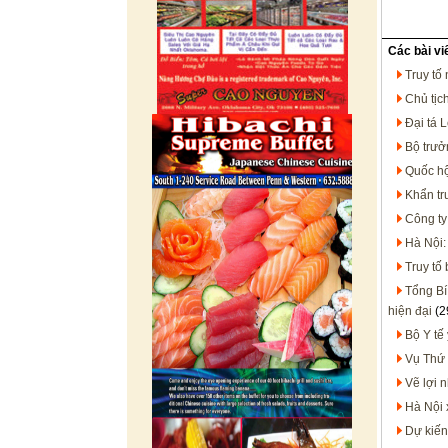
Các bài vi
Truy tố
Chủ tịc
Đại tá 
Bộ trưở
Quốc hộ
Khẩn trư
Công ty
Hà Nội:
Truy tố
Tổng Bí
hiện đại
(2
Bộ Y tế
Vụ Thứ 
Vẽ lợi 
Hà Nội 
Dự kiến