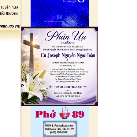
à Tuyên hứa
 bồi thường
nhthudo.vn
)