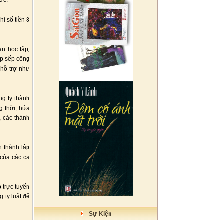
ức.
í số tiền 8
an học tập,
ắp sếp công
 hỗ trợ như
ng ty thành
g thời, hứa
, các thành
h thành lập
 của các cá
 trực tuyến
 ty luật để
Sự Kiện