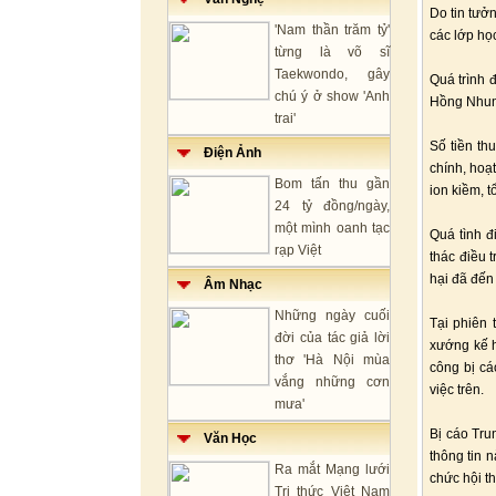
Do tin tưở
'Nam thần trăm tỷ'
các lớp học
từng là võ sĩ
Taekwondo, gây
Quá trình 
chú ý ở show 'Anh
Hồng Nhung
trai'
Số tiền th
Điện Ảnh
chính, hoạ
Bom tấn thu gần
ion kiềm, t
24 tỷ đồng/ngày,
một mình oanh tạc
Quá tình đ
rạp Việt
thác điều 
hại đã đến 
Âm Nhạc
Những ngày cuối
Tại phiên 
đời của tác giả lời
xướng kế h
thơ 'Hà Nội mùa
công bị cá
vắng những cơn
việc trên.
mưa'
Bị cáo Tru
Văn Học
thông tin 
Ra mắt Mạng lưới
chức hội t
Tri thức Việt Nam