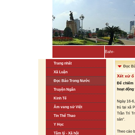
Bahrain, Kuwait t
Trang nhất
Đọc B
Xã Luận
Xét xử ổ
Đọc Báo Trong Nước
Để chiếm 
hoạt động 
Truyện Ngắn
Kinh Tế
Ngày 16-6,
Âm vang sử Việt
trú tại xã
Trần Trí T
Tin Thể Thao
sản”.
Y Học
Theo cáo b
Tâm lý - Xã hội