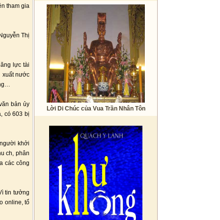
ền tham gia
 Nguyễn Thị
ăng lực tài
n xuất nước
àng…
 văn bản ủy
Lời Di Chúc của Vua Trần Nhân Tôn
, có 603 bị
 người khởi
hu ch, phân
ia các công
ì tin tưởng
 online, tổ