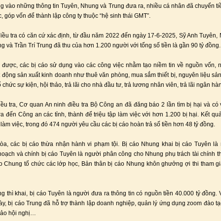
ng vào những thông tin Tuyên, Nhung và Trung đưa ra, nhiều cá nhân đã chuyển ti
, góp vốn để thành lập công ty thuộc “hệ sinh thái GMT”.
điều tra có căn cứ xác định, từ đầu năm 2022 đến ngày 17-6-2025, Sỹ Anh Tuyên,
 và Trần Trí Trung đã thu của hơn 1.200 người với tổng số tiền là gần 90 tỷ đồng.
u được, các bị cáo sử dụng vào các công việc nhằm tạo niềm tin về nguồn vốn, n
t động sản xuất kinh doanh như thuê văn phòng, mua sắm thiết bị, nguyên liệu sả
ổ chức sự kiện, hội thảo, trả lãi cho nhà đầu tư, trả lương nhân viên, trả lãi ngân h
iều tra, Cơ quan An ninh điều tra Bộ Công an đã đăng báo 2 lần tìm bị hại và có
tra đến Công an các tỉnh, thành để triệu tập làm việc với hơn 1.200 bị hại. Kết quả
làm việc, trong đó 474 người yêu cầu các bị cáo hoàn trả số tiền hơn 48 tỷ đồng.
tòa, các bị cáo thừa nhận hành vi phạm tội. Bị cáo Nhung khai bị cáo Tuyên là
oạch và chính bị cáo Tuyên là người phân công cho Nhung phụ trách tài chính t
o Chung tổ chức các lớp học, Bản thân bị cáo Nhung khôn ghưởng ợi thi tham g
ng thì khai, bị cáo Tuyên là người đưa ra thông tin có nguồn tiền 40.000 tỷ đồng. V
này, bị cáo Trung đã hỗ trợ thành lập doanh nghiệp, quản lý ứng dụng zoom đào tạo
hảo hội nghị…