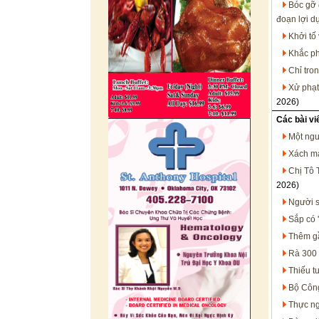
Bóc gỡ 
đoạn lợi d
Khởi tố
Khắc ph
Chỉ tro
Xử phạt
2026)
Các bài vi
Một ngư
Xách ma
Chị Tô 
2026)
Người s
Sắp có '
Thêm gầ
Rà 300 
Thiếu t
Bộ Công
Thực ng