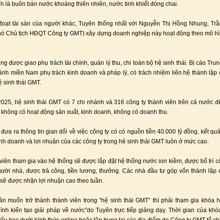
h là buôn bán nước khoáng thiên nhiên, nước tinh khiết đóng chai.
oạt tài sản của người khác, Tuyên thống nhất với Nguyễn Thị Hồng Nhung, Trầ
hó Chủ tịch HĐQT Công ty GMT) xây dựng doanh nghiệp này hoạt động theo mô hì
ng được giao phụ trách tài chính, quản lý thu, chi toàn bộ hệ sinh thái. Bị cáo Tru
ánh miền Nam phụ trách kinh doanh và pháp lý, có trách nhiệm liên hệ thành lập 
ệ sinh thái GMT.
25, hệ sinh thái GMT có 7 chi nhánh và 316 công ty thành viên trên cả nước 
không có hoạt động sản xuất, kinh doanh, không có doanh thu.
 đưa ra thông tin gian dối về việc công ty có có nguồn tiền 40.000 tỷ đồng, kết qu
inh doanh và lợi nhuận của các công ty trong hệ sinh thái GMT luôn ở mức cao.
viên tham gia vào hệ thống sẽ được lắp đặt hệ thống nước ion kiềm, được bố trí c
ười nhà, được trả công, tiền lương, thưởng. Các nhà đầu tư góp vốn thành lập 
 sẽ được nhận lợi nhuận cao theo tuần.
n muốn trở thành thành viên trong “hệ sinh thái GMT” thì phải tham gia khóa 
ình kiến tạo giải pháp về nước”do Tuyên trực tiếp giảng dạy. Thời gian của khó