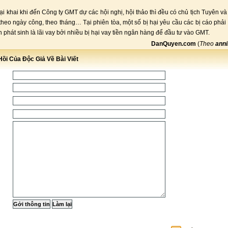
hại khai khi đến Công ty GMT dự các hội nghị, hội thảo thì đều có chủ tịch Tuyên v
i theo ngày công, theo tháng… Tại phiên tòa, một số bị hại yêu cầu các bị cáo phải
 phát sinh là lãi vay bởi nhiều bị hại vay tiền ngân hàng để đầu tư vào GMT.
DanQuyen.com
(
Theo
anni
ồi Của Độc Giả Về Bài Viết