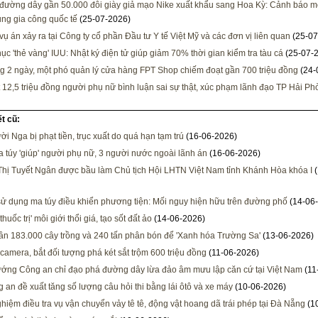
đường dây gần 50.000 đôi giày giả mạo Nike xuất khẩu sang Hoa Kỳ: Cảnh báo mớ
ụng gia công quốc tế
(25-07-2026)
 vụ án xảy ra tại Công ty cổ phần Đầu tư Y tế Việt Mỹ và các đơn vị liên quan
(25-07
ục 'thẻ vàng' IUU: Nhật ký điện tử giúp giảm 70% thời gian kiểm tra tàu cá
(25-07-
ng 2 ngày, một phó quản lý cửa hàng FPT Shop chiếm đoạt gần 700 triệu đồng
(24-
 12,5 triệu đồng người phụ nữ bình luận sai sự thật, xúc phạm lãnh đạo TP Hải P
ết cũ:
ời Nga bị phạt tiền, trục xuất do quá hạn tạm trú
(16-06-2026)
 túy 'giúp' người phụ nữ, 3 người nước ngoài lãnh án
(16-06-2026)
Thị Tuyết Ngân được bầu làm Chủ tịch Hội LHTN Việt Nam tỉnh Khánh Hòa khóa I
(
ử dụng ma túy điều khiển phương tiện: Mối nguy hiện hữu trên đường phố
(14-06
thuốc trị' môi giới thổi giá, tạo sốt đất ảo
(14-06-2026)
n 183.000 cây trồng và 240 tấn phân bón để 'Xanh hóa Trường Sa'
(13-06-2026)
camera, bắt đối tượng phá két sắt trộm 600 triệu đồng
(11-06-2026)
ướng Công an chỉ đạo phá đường dây lừa đảo âm mưu lập căn cứ tại Việt Nam
(11
 an đề xuất tăng số lượng câu hỏi thi bằng lái ôtô và xe máy
(10-06-2026)
hiệm điều tra vụ vận chuyển vảy tê tê, động vật hoang dã trái phép tại Đà Nẵng
(1