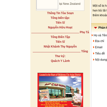
tại New Zealand
Một số bị 
hẹn trả lã
Thông Tin Tòa Soạn
thêm khoản
Tổng biên tập:
Tiến Sĩ
Nguyễn Hữu Hoạt
Phản H
Phụ Tá
Họ và Tên
Tổng Biên Tập
Địa chỉ
Tiến Sĩ
Nhật Khánh Thy Nguyễn
Email
Tổng
Tiêu đề
Thư ký:
Nội dung
Quách Y Lành