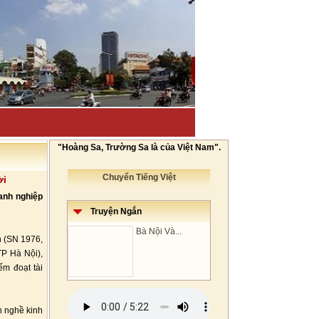
"Hoàng Sa, Trường Sa là của Việt Nam".
Chuyển Tiếng Việt
ời
anh nghiệp
Truyện Ngắn
Bà Nội Và...
n (SN 1976,
TP Hà Nội),
ếm đoạt tài
h nghề kinh