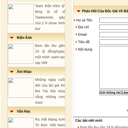
'Nam thần trăm tỷ'
Phản Hồi Của Độc Giả Về Bài
từng là võ sĩ
Taekwondo, gây
Họ và Tên
chú ý ở show 'Anh
Địa chỉ
trai'
Email
Điện Ảnh
Tiêu đề
Bom tấn thu gần
Nội dung
24 tỷ đồng/ngày,
một mình oanh tạc
rạp Việt
Âm Nhạc
Những ngày cuối
đời của tác giả lời
thơ 'Hà Nội mùa
vắng những cơn
mưa'
Văn Học
Ra mắt Mạng lưới
Các bài viết mới:
Tri thức Việt Nam
Bom tấn thu gần 24 tỷ đồng/ngà