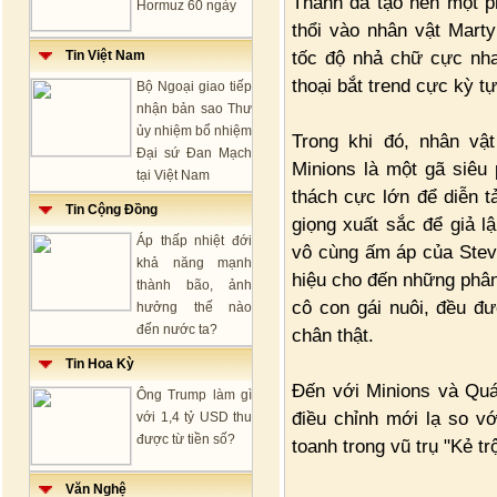
Thành đã tạo nên một p
Hormuz 60 ngày
thổi vào nhân vật Mart
tốc độ nhả chữ cực nha
Tin Việt Nam
thoại bắt trend cực kỳ tự
Bộ Ngoại giao tiếp
nhận bản sao Thư
ủy nhiệm bổ nhiệm
Trong khi đó, nhân vậ
Đại sứ Đan Mạch
Minions là một gã siêu 
tại Việt Nam
thách cực lớn để diễn t
Tin Cộng Đồng
giọng xuất sắc để giả lậ
Áp thấp nhiệt đới
vô cùng ấm áp của Steve
khả năng mạnh
hiệu cho đến những phân
thành bão, ảnh
cô con gái nuôi, đều 
hưởng thế nào
đến nước ta?
chân thật.
Tin Hoa Kỳ
Đến với Minions và Quái
Ông Trump làm gì
điều chỉnh mới lạ so v
với 1,4 tỷ USD thu
được từ tiền số?
toanh trong vũ trụ "Kẻ t
Văn Nghệ