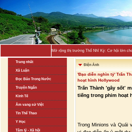
Mở rộng thị trường Thổ Nhĩ Kỳ: Cơ hội lớn ch
Trang nhất
Điện Ảnh
Xã Luận
'Đạo diễn nghìn tỷ' Trấn Th
Đọc Báo Trong Nước
hoạt hình Hollywood
Trấn Thành 'gây sốt' mạ
Truyện Ngắn
tiếng trong phim hoạt h
Kinh Tế
Âm vang sử Việt
Tin Thể Thao
Y Học
Trong Minions và Quái v
Tâm lý - Xã hội