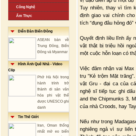
vị đạo diễn ấp ủ một dự 
Tuy nhiên, thay vì tìm 
Công Nghệ
định giao vai chính cho
Ẩm Thực
tích “đụng đâu hỏng đó” 
Diễn Đàn Biển Đông
Quyết định liều lĩnh ấy
ASEAN bàn về
vật thật bị triệu hồi n
Trung Đông, Biển
Đông và Myanmar
một cuộc hỗn loạn có thậ
Hình Ảnh Quê Nhà - Video
Việc đảm nhận vai Max 
Clip
trụ "Kẻ trộm Mặt trăng"
Phở Hà Nội trong
vật Gru - đại ca của c
hành trình trở
thành di sản văn
nghệ sĩ tiếp tục ghi dấu
hóa phi vật thể
and the Chipmunks 3, M
được UNESCO ghi
của nhà Croods, hay Tay
danh
Tin Thế Giới
Nếu như trong Madagasc
Iran, Oman thống
nghiêng ngả vì sự liến 
nhất mở eo biển