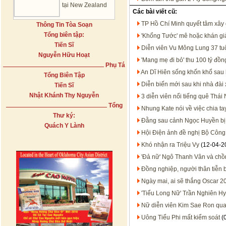
tại New Zealand
Các bài viết cũ:
TP Hồ Chí Minh quyết tâm xây 
Thông Tin Tòa Soạn
Tổng biên tập:
'Khổng Tước' mê hoặc khán giả
Tiến Sĩ
Diễn viên Vu Mông Lung 37 tuổi
Nguyễn Hữu Hoạt
'Mang mẹ đi bỏ' thu 100 tỷ đồn
Phụ Tá
An Dĩ Hiên sống khốn khổ sau 
Tổng Biên Tập
Diễn biến mới sau khi nhà đài xi
Tiến Sĩ
Nhật Khánh Thy Nguyễn
3 diễn viên nổi tiếng quê Thá
Tổng
Nhung Kate nói về việc chia t
Thư ký:
Đằng sau cảnh Ngọc Huyền bị
Quách Y Lành
Hội Điện ảnh đề nghị Bộ Công
Khó nhận ra Triệu Vy
(12-04-2
'Đả nữ' Ngô Thanh Vân và chồ
Đồng nghiệp, người thân tiễn b
Ngày mai, ai sẽ thắng Oscar 2
'Tiểu Long Nữ' Trần Nghiên Hy
Nữ diễn viên Kim Sae Ron qua 
Uông Tiểu Phi mất kiểm soát
(