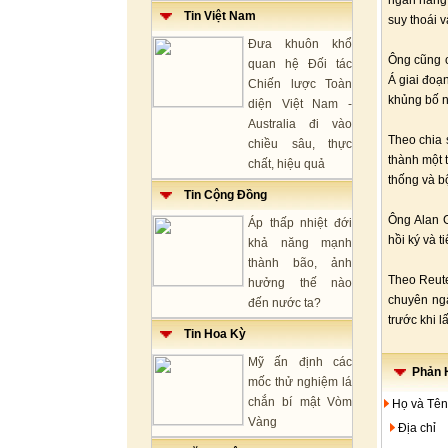
ngân hàng 
Tin Việt Nam
suy thoái 
Đưa khuôn khổ
Ông cũng c
quan hệ Đối tác
Á giai đoạ
Chiến lược Toàn
khủng bố n
diện Việt Nam -
Australia đi vào
Theo chia 
chiều sâu, thực
thành một 
chất, hiệu quả
thống và b
Tin Cộng Đồng
Ông Alan G
Áp thấp nhiệt đới
hồi ký và t
khả năng mạnh
thành bão, ảnh
Theo Reute
hưởng thế nào
chuyên ngà
đến nước ta?
trước khi l
Tin Hoa Kỳ
Mỹ ấn định các
Phản H
mốc thử nghiệm lá
chắn bí mật Vòm
Họ và Tên
Vàng
Địa chỉ