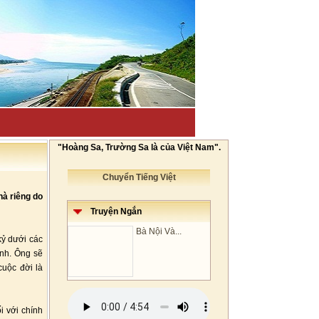
"Hoàng Sa, Trường Sa là của Việt Nam".
Chuyển Tiếng Việt
hà riêng do
Truyện Ngắn
Bà Nội Và...
kỷ dưới các
ình. Ông sẽ
cuộc đời là
i với chính