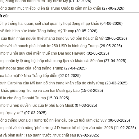
ừng đang hoành hành miền Tây nước Mỹ
(01-07-2026)
ộng danh mục thiết bị điện tử Trung Quốc bị cấm nhập khẩu
(27-06-2026)
ết cũ:
tổ hệ thống hải quan, siết chặt quản lý hoạt động nhập khẩu
(04-06-2026)
 về tình hình sức khỏe Tổng thống Mỹ Trump
(30-05-2026)
 của thân nhân người thiệt mạng trong vụ vỡ bồn hóa chất Mỹ
(29-05-2026)
hức với kế hoạch phát hành tờ 250 USD in hình ông Trump
(29-05-2026)
mp thu hồi quy chế miễn thuế cho Đại học Harvard
(02-05-2025)
mp nhận tỷ lệ ủng hộ thấp nhất trong lịch sử khảo sát 80 năm
(27-04-2025)
uật ngoại giao của Tổng thống Trump
(27-04-2025)
ọa bảo mật' ở Nhà Trắng tiếp diễn
(02-04-2025)
uth Carolina của Mỹ ban bố tình trạng khẩn cấp do cháy rừng
(23-03-2025)
khắc giữa ông Trump và con trai Musk gây bão
(15-03-2025)
đô la cho ông Donald Trump
(15-03-2025)
mp thu hẹp quyền lực của tỷ phú Elon Musk
(07-03-2025)
mp 'quay xe'?
(07-03-2025)
Tổng thống Donald Trump 'bổ nhiệm' cậu bé 13 tuổi làm đặc vụ?
(06-03-2025)
mp nói về khả năng 'phó tướng' J.D Vance kế nhiệm vào năm 2028
(11-02-2025)
t và bình luận: Tạo danh trước, thực chất sau
(09-02-2025)