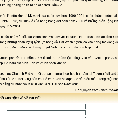
tiếp tục cho vay, ông Alan Greenspan đã giúp ổn định tâm lý thị trường, tránh đư
và khủng hoảng ngân hàng vào thời điểm đó.
hèo lái nền kinh tế Mỹ vượt qua cuộc suy thoái 1990-1991, cuộc khủng hoảng tài
n 1997-1998, sự sụp đổ của bong bóng dot-com năm 2000 và những biến động kin
gày 11/9/2001.
sẻ của nhà viết tiểu sử Sebastian Mallaby với Reuters, trong quá trình đó, ông Gr
trong những nhân vật quyền lực hàng đầu tại Washington, có khả năng tác động đ
ộ trưởng để họ đưa ra những quyết định mà ông cho là phù hợp nhất.
reenspan rời Fed năm 2006 ở tuổi 80, thành lập công ty tư vấn Greenspan Assoc
iếp tục tham gia bình luận về chính sách kinh tế.
rs, cựu Chủ tịch Fed Alan Greenspan từng theo học hai năm tại Trường Juilliard
nh kèn clarinet. Ông còn có thể chơi kèn saxophone và biểu diễn trong một ba
ấy bằng cử nhân và thạc sĩ kinh tế tại Đại học New York.
DanQuyen.com
(
Theo
mekon
ồi Của Độc Giả Về Bài Viết