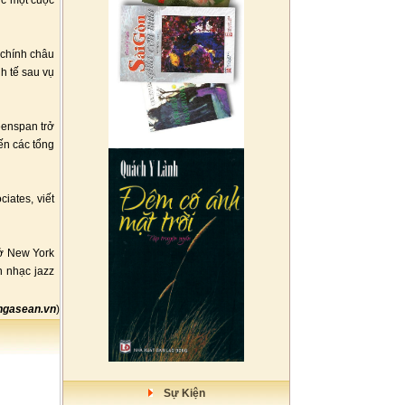
ợc một cuộc
 chính châu
h tế sau vụ
eenspan trở
ến các tổng
iates, viết
 ở New York
n nhạc jazz
gasean.vn
)
Sự Kiện