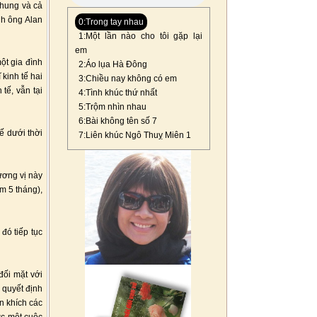
 chung và cả
nh ông Alan
0:Trong tay nhau
1:Một lần nào cho tôi gặp lại
em
ột gia đình
2:Áo lụa Hà Đông
kinh tế hai
3:Chiều nay không có em
tế, vẫn tại
4:Tình khúc thứ nhất
5:Trộm nhìn nhau
6:Bài không tên số 7
ế dưới thời
7:Liên khúc Ngô Thuỵ Miên 1
ương vị này
ăm 5 tháng),
ó tiếp tục
đối mặt với
 quyết định
n khích các