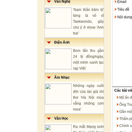
Văn Nghệ
Email
Tiêu đề
'Nam thần trăm tỷ'
từng là võ sĩ
Nội dung
Taekwondo, gây
chú ý ở show 'Anh
trai'
Điện Ảnh
Bom tấn thu gần
24 tỷ đồng/ngày,
một mình oanh tạc
rạp Việt
Âm Nhạc
Những ngày cuối
Các bài vi
đời của tác giả lời
thơ 'Hà Nội mùa
Mỹ ấn đ
vắng những cơn
Ông Tru
mưa'
Gần một
Văn Học
Thẩm ph
Chính s
Ra mắt Mạng lưới