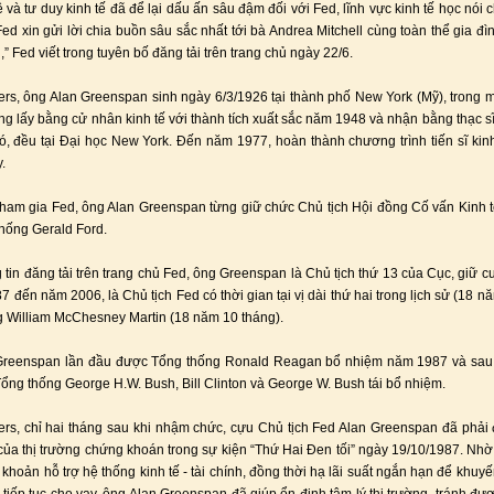
ệ và tư duy kinh tế đã để lại dấu ấn sâu đậm đối với Fed, lĩnh vực kinh tế học nói
ed xin gửi lời chia buồn sâu sắc nhất tới bà Andrea Mitchell cùng toàn thể gia đì
 Fed viết trong tuyên bố đăng tải trên trang chủ ngày 22/6.
rs, ông Alan Greenspan sinh ngày 6/3/1926 tại thành phố New York (Mỹ), trong m
ng lấy bằng cử nhân kinh tế với thành tích xuất sắc năm 1948 và nhận bằng thạc sĩ 
, đều tại Đại học New York. Đến năm 1977, hoàn thành chương trình tiến sĩ kinh 
.
tham gia Fed, ông Alan Greenspan từng giữ chức Chủ tịch Hội đồng Cố vấn Kinh t
hống Gerald Ford.
 tin đăng tải trên trang chủ Fed, ông Greenspan là Chủ tịch thứ 13 của Cục, giữ c
 đến năm 2006, là Chủ tịch Fed có thời gian tại vị dài thứ hai trong lịch sử (18 n
g William McChesney Martin (18 năm 10 tháng).
Greenspan lần đầu được Tổng thống Ronald Reagan bổ nhiệm năm 1987 và sau đ
ổng thống George H.W. Bush, Bill Clinton và George W. Bush tái bổ nhiệm.
rs, chỉ hai tháng sau khi nhậm chức, cựu Chủ tịch Fed Alan Greenspan đã phải 
của thị trường chứng khoán trong sự kiện “Thứ Hai Đen tối” ngày 19/10/1987. Nhờ
khoản hỗ trợ hệ thống kinh tế - tài chính, đồng thời hạ lãi suất ngắn hạn để khuyế