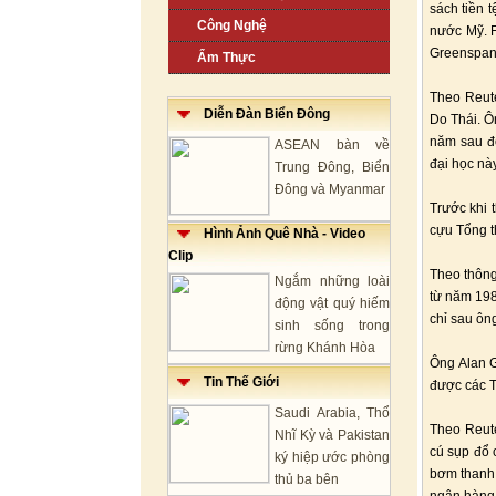
sách tiền t
Công Nghệ
nước Mỹ. F
Greenspan,”
Ẩm Thực
Theo Reute
Diễn Đàn Biển Đông
Do Thái. Ô
năm sau đó
ASEAN bàn về
đại học này
Trung Đông, Biển
Đông và Myanmar
Trước khi 
cựu Tổng t
Hình Ảnh Quê Nhà - Video
Clip
Theo thông
Ngắm những loài
từ năm 1987
động vật quý hiếm
chỉ sau ôn
sinh sống trong
rừng Khánh Hòa
Ông Alan 
Tin Thế Giới
được các T
Saudi Arabia, Thổ
Theo Reute
Nhĩ Kỳ và Pakistan
cú sụp đổ 
ký hiệp ước phòng
bơm thanh 
thủ ba bên