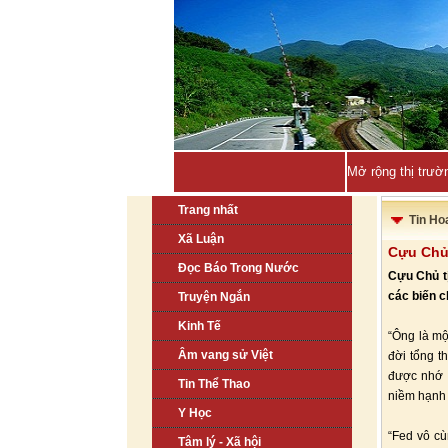
Mở rộng thị trườ
Trang nhất
Tin Ho
Xã Luận
Cựu Chủ 
Đọc Báo Trong Nước
Cựu Chủ tị
các biến c
Truyện Ngắn
Kinh Tế
“Ông là mộ
Âm vang sử Việt
đời tổng t
được nhớ đ
Tin Thể Thao
niềm hạnh 
Y Học
“Fed vô cù
Tâm lý - Xã hội