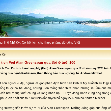
ng Thổ Nhĩ Kỳ: Cơ hội lớn cho thực phẩm, đồ uống Việt
a Kỳ
tịch Fed Alan Greenspan qua đời ở tuổi 100
ch Cục Dự trữ Liên bang Mỹ (Fed) Alan Greenspan qua đời hôm nay 22/6 tại n
hứng của bệnh Parkinson, theo thông báo của vợ ông, bà Andrea Mitchell.
t con người vĩ đại, người đã góp phần định hình nền kinh tế Mỹ suốt nhiều thập 
hống thuộc cả hai đảng, nhưng luôn thẳng thắn thừa nhận những sai lầm của m
ến bởi trí tuệ xuất chúng và lòng nhân hậu. Được đồng hành cùng ông trong 
phúc lớn nhất của tôi,” Reuters dẫn tuyên bố ngày 22/6 của bà Andrea Mitchell.
ng thương tiếc trước sự ra đi của Alan Greenspan. Những đóng góp của ông đố