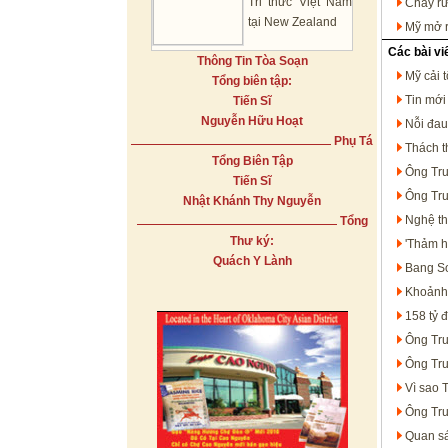
Tri thức Việt Nam
Cháy r
tại New Zealand
Mỹ mở r
Các bài vi
Thông Tin Tòa Soạn
Mỹ cải 
Tổng biên tập:
Tin mới
Tiến Sĩ
Nguyễn Hữu Hoạt
Nỗi đau
Phụ Tá
Thách t
Tổng Biên Tập
Ông Tru
Tiến Sĩ
Ông Tru
Nhật Khánh Thy Nguyễn
Nghệ th
Tổng
Thư ký:
'Thảm h
Quách Y Lành
Bang So
Khoảnh 
158 tỷ 
Ông Tru
Ông Tru
Vì sao 
Ông Tru
Quan sá