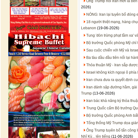
Ông Trump nói Iran mới là bên 
2026)
NÓNG: Iran lại tuyên bố đóng
18 người thiệt mạng, hàng chụ
Lebanon
(19-06-2026)
Tung 'đòn trừng phạt tầm xa' 
Bộ trưởng Quốc phòng Mỹ chỉ t
Sau cuộc chiến với Mỹ và Israel
Ba tàu dầu đầu tiên nối lại hà
Thỏa thuận Mỹ - Iran sắp được
Israel không kích ngoại ô phí
Iran chưa đưa ra quyết định cu
Iran đánh sập đường hầm, gài
Trump
(13-06-2026)
Iran bác khả năng ký thỏa thu
Trung Quốc cấm Bộ trưởng Qu
Bộ trưởng Quốc phòng Anh bất
Tổng thống Mỹ Trump dọa gián
Ông Trump tuyên bố tấn công I
Nhĩ Kỳ... lên tiếng
(11-06-2026)