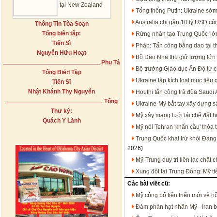
tại New Zealand
Tổng thống Putin: Ukraine sớm
Australia chi gần 10 tỷ USD c
Thông Tin Tòa Soạn
Tổng biên tập:
Rừng nhân tạo Trung Quốc 'lớn
Tiến Sĩ
Pháp: Tấn công bằng dao tại t
Nguyễn Hữu Hoạt
Bồ Đào Nha thu giữ lượng lớn 
Phụ Tá
Bộ trưởng Giáo dục Ấn Độ từ c
Tổng Biên Tập
Ukraine tập kích loạt mục tiêu
Tiến Sĩ
Nhật Khánh Thy Nguyễn
Houthi tấn công trả đũa Saudi 
Tổng
Ukraine-Mỹ bắt tay xây dựng s
Thư ký:
Mỹ xây mạng lưới tái chế đất h
Quách Y Lành
Mỹ nói Tehran 'khẩn cầu' thỏa 
Trung Quốc khai trừ khỏi Đảng
2026)
Mỹ-Trung duy trì liên lạc chặt
Xung đột tại Trung Đông: Mỹ t
Các bài viết cũ:
Mỹ công bố tiến triển mới về h
Đàm phán hạt nhân Mỹ - Iran b