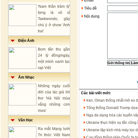
Email
'Nam thần trăm tỷ'
Tiêu đề
từng là võ sĩ
Nội dung
Taekwondo, gây
chú ý ở show 'Anh
trai'
Điện Ảnh
Bom tấn thu gần
24 tỷ đồng/ngày,
một mình oanh tạc
rạp Việt
Âm Nhạc
Những ngày cuối
đời của tác giả lời
Các bài viết mới:
thơ 'Hà Nội mùa
Iran, Oman thống nhất mở eo 
vắng những cơn
Tổng thống Donald Trump dọa t
mưa'
Nga đa dạng hóa các tuyến vận
Văn Học
Ukraine thực hiện vụ tấn công 
Ra mắt Mạng lưới
Ukraine tập kích nhà máy lọc 
Tri thức Việt Nam
Cựu tổng thống Hàn Quốc bị t