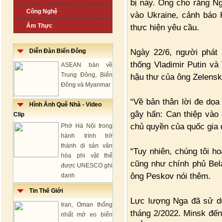
bị này. Ông cho rằng N
Công Nghệ
vào Ukraine, cảnh báo
Ẩm Thực
thực hiện yêu cầu.
Ngày 22/6, người phát 
Diễn Đàn Biển Đông
thống Vladimir Putin và
ASEAN bàn về
Trung Đông, Biển
hậu thư của ông Zelensky
Đông và Myanmar
“Về bản thân lời đe dọa
Hình Ảnh Quê Nhà - Video
gây hấn: Can thiệp vào
Clip
chủ quyền của quốc gia 
Phở Hà Nội trong
hành trình trở
thành di sản văn
“Tuy nhiên, chúng tôi h
hóa phi vật thể
cũng như chính phủ Bel
được UNESCO ghi
ông Peskov nói thêm.
danh
Tin Thế Giới
Lực lượng Nga đã sử dụ
Iran, Oman thống
tháng 2/2022. Minsk đến
nhất mở eo biển