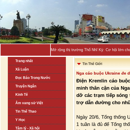
Quảng Nin_
Trang nhất
Tin Thế Giới
Xã Luận
Nga cáo buộc Ukraine đe 
Đọc Báo Trong Nước
Điện Kremlin cáo buộc
Truyện Ngắn
minh thân cận của Nga,
dỡ các trạm tiếp sóng
Kinh Tế
trợ dẫn đường cho nhữ
Âm vang sử Việt
Tin Thể Thao
Ngày 20/6, Tổng thống U
Y Học
1 tuần là đủ để Tổng th
Tâm lý - Xã hội