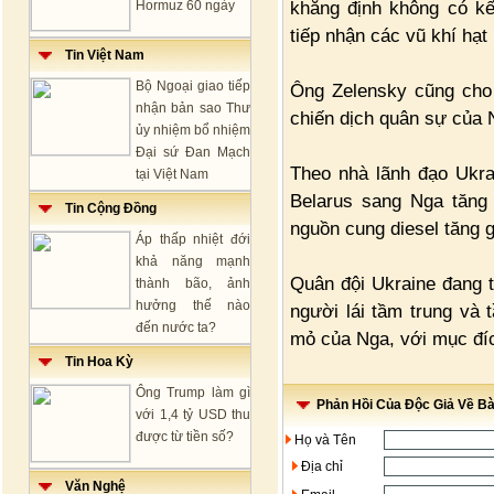
khẳng định không có k
Hormuz 60 ngày
tiếp nhận các vũ khí hạt
Tin Việt Nam
Bộ Ngoại giao tiếp
Ông Zelensky cũng cho 
nhận bản sao Thư
chiến dịch quân sự của 
ủy nhiệm bổ nhiệm
Đại sứ Đan Mạch
Theo nhà lãnh đạo Ukra
tại Việt Nam
Belarus sang Nga tăng 
Tin Cộng Đồng
nguồn cung diesel tăng g
Áp thấp nhiệt đới
khả năng mạnh
Quân đội Ukraine đang 
thành bão, ảnh
hưởng thế nào
người lái tầm trung và
đến nước ta?
mỏ của Nga, với mục đí
Tin Hoa Kỳ
Ông Trump làm gì
Phản Hồi Của Độc Giả Về Bài
với 1,4 tỷ USD thu
được từ tiền số?
Họ và Tên
Địa chỉ
Văn Nghệ