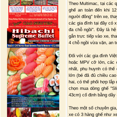
Theo Multimac, tại các 
ghế an toàn đến khi 12
người đông" trên xe, tha
các gia đình tại đây có
đa chỗ ngồi". Đây là h
gắn trực tiếp vào xe, th
4 chỗ ngồi vừa vặn, an t
Đối với các gia đình Việ
hoặc MPV cỡ lớn, các c
nhất, phụ huynh có thể 
lớn (bé đã đủ chiều cao
hai, có thể phối hợp lắp
chọn mua dòng ghế "Slim
43cm) cố định bằng dây 
Theo một số chuyên gia, 
xe có 3 hàng ghế như xe