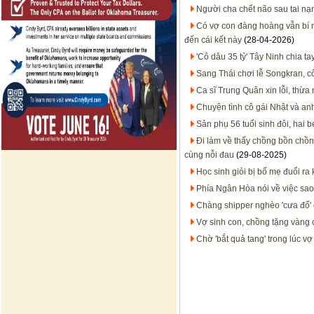
Người cha chết não sau tai nạ
Có vợ con đàng hoàng vẫn bí 
đến cái kết này
(28-04-2026)
'Cô dâu 35 tỷ' Tây Ninh chia t
Sang Thái chơi lễ Songkran, 
Ca sĩ Trung Quân xin lỗi, thừa 
Chuyện tình cô gái Nhật và an
Sản phụ 56 tuổi sinh đôi, hai 
Đi làm về thấy chồng bồn chồn l
cùng nỗi đau
(29-08-2025)
Học sinh giỏi bị bố mẹ đuổi ra 
Phía Ngân Hòa nói về việc sao
Chàng shipper nghèo 'cưa đổ' 
Vợ sinh con, chồng tặng vàng
Chờ 'bắt quả tang' trong lúc v