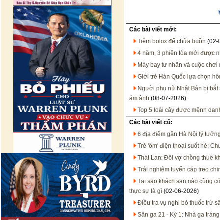
Các bài viết mới:
Tiêm botox để chữa buồn
(02-
4 năm, 3 phiên tòa mới được n
Máy bay tư nhân và cuộc chơi 
Giới trẻ Hàn Quốc lựa chọn hô
Người phụ nữ Nhật Bản bị bắt 
ám ảnh
(08-07-2026)
Top 5 loài cây được mệnh danh
Các bài viết cũ:
6 địa điểm gần Hà Nội lý tưởn
Trẻ 'ôm' điện thoại suốt hè: 
Thái Lan: Đôi vợ chồng thuê k
Trải nghiệm tuyến cáp treo chi
Tại sao khách sạn nào cũng c
thực sự là gì
(02-06-2026)
Điều tra vụ nghi bỏ thuốc trừ 
Sân ga 21 - Kỳ 1: Nhà ga tráng