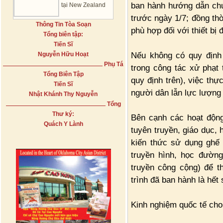
ban hành hướng dẫn chu
tại New Zealand
trước ngày 1/7; đồng thờ
Thông Tin Tòa Soạn
phù hợp đối với thiết b
Tổng biên tập:
Tiến Sĩ
Nếu không có quy định c
Nguyễn Hữu Hoạt
Phụ Tá
trong công tác xử phạt 
Tổng Biên Tập
quy định trên), việc thự
Tiến Sĩ
người dân lẫn lực lượng 
Nhật Khánh Thy Nguyễn
Tổng
Thư ký:
Bên cạnh các hoạt động
Quách Y Lành
tuyên truyền, giáo dục,
kiến thức sử dụng ghế 
truyền hình, học đường
truyền công cộng) để t
trình đã ban hành là hết
Kinh nghiệm quốc tế cho 