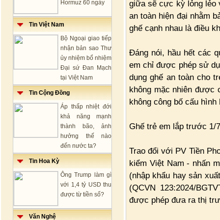
giữa sẽ cực kỳ lỏng lẻo
Hormuz 60 ngày
an toàn hiện đại nhằm b
Tin Việt Nam
ghế cạnh nhau là điều kh
Bộ Ngoại giao tiếp
nhận bản sao Thư
Đáng nói, hầu hết các q
ủy nhiệm bổ nhiệm
em chỉ được phép sử dụn
Đại sứ Đan Mạch
dụng ghế an toàn cho tr
tại Việt Nam
không mặc nhiên được c
Tin Cộng Đồng
không công bố cấu hình l
Áp thấp nhiệt đới
khả năng mạnh
Ghế trẻ em lắp trước 1/7
thành bão, ảnh
hưởng thế nào
đến nước ta?
Trao đổi với PV Tiền P
Tin Hoa Kỳ
kiểm Việt Nam - nhấn mạn
(nhập khẩu hay sản xuất
Ông Trump làm gì
với 1,4 tỷ USD thu
(QCVN 123:2024/BGTVT
được từ tiền số?
được phép đưa ra thị tr
Văn Nghệ