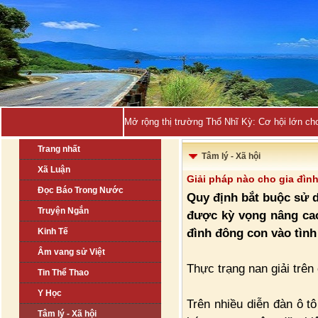
Mở rộng thị trường Thổ Nhĩ Kỳ: Cơ hội lớn ch
Trang nhất
Tâm lý - Xã hội
Xã Luận
Giải pháp nào cho gia đìn
Đọc Báo Trong Nước
Quy định bắt buộc sử d
Truyện Ngắn
được kỳ vọng nâng cao
đình đông con vào tình 
Kinh Tế
Âm vang sử Việt
Thực trạng nan giải trê
Tin Thể Thao
Y Học
Trên nhiều diễn đàn ô tô
Tâm lý - Xã hội