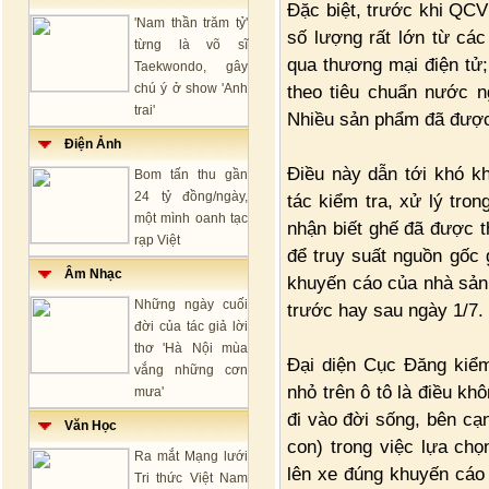
Đặc biệt, trước khi QCV
'Nam thần trăm tỷ'
số lượng rất lớn từ cá
từng là võ sĩ
qua thương mại điện tử
Taekwondo, gây
chú ý ở show 'Anh
theo tiêu chuẩn nước 
trai'
Nhiều sản phẩm đã được 
Điện Ảnh
Điều này dẫn tới khó k
Bom tấn thu gần
24 tỷ đồng/ngày,
tác kiểm tra, xử lý tro
một mình oanh tạc
nhận biết ghế đã được 
rạp Việt
để truy suất nguồn gốc
Âm Nhạc
khuyến cáo của nhà sản 
Những ngày cuối
trước hay sau ngày 1/7.
đời của tác giả lời
thơ 'Hà Nội mùa
Đại diện Cục Đăng kiểm
vắng những cơn
nhỏ trên ô tô là điều kh
mưa'
đi vào đời sống, bên cạ
Văn Học
con) trong việc lựa chọ
Ra mắt Mạng lưới
lên xe đúng khuyến cáo
Tri thức Việt Nam