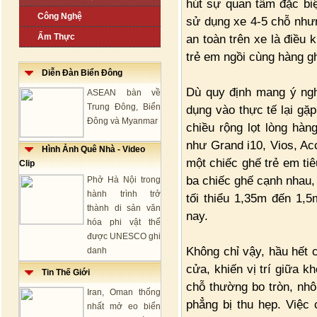
hút sự quan tâm đặc biệ
Công Nghệ
sử dụng xe 4-5 chỗ nhưn
Ẩm Thực
an toàn trên xe là điều 
trẻ em ngồi cùng hàng gh
Diễn Đàn Biển Đông
Dù quy định mang ý ngh
ASEAN bàn về
Trung Đông, Biển
dụng vào thực tế lại gặ
Đông và Myanmar
chiều rộng lọt lòng hà
như Grand i10, Vios, Ac
Hình Ảnh Quê Nhà - Video
một chiếc ghế trẻ em ti
Clip
ba chiếc ghế cạnh nhau,
Phở Hà Nội trong
hành trình trở
tối thiểu 1,35m đến 1,5
thành di sản văn
nay.
hóa phi vật thể
được UNESCO ghi
Không chỉ vậy, hầu hết c
danh
cửa, khiến vị trí giữa 
Tin Thế Giới
chỗ thường bo tròn, nhô
Iran, Oman thống
phẳng bị thu hẹp. Việc 
nhất mở eo biển