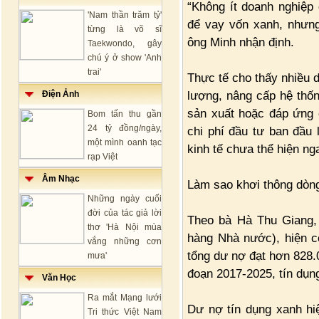
“Không ít doanh nghiệp
'Nam thần trăm tỷ'
để vay vốn xanh, nhưng 
từng là võ sĩ
ông Minh nhận định.
Taekwondo, gây
chú ý ở show 'Anh
trai'
Thực tế cho thấy nhiều d
lượng, nâng cấp hệ thống
Điện Ảnh
sản xuất hoặc đáp ứng c
Bom tấn thu gần
24 tỷ đồng/ngày,
chi phí đầu tư ban đầu 
một mình oanh tạc
kinh tế chưa thể hiện ng
rạp Việt
Âm Nhạc
Làm sao khơi thông dòn
Những ngày cuối
đời của tác giả lời
Theo bà Hà Thu Giang,
thơ 'Hà Nội mùa
hàng Nhà nước), hiện có
vắng những cơn
tổng dư nợ đạt hơn 828.0
mưa'
đoạn 2017-2025, tín dụn
Văn Học
Ra mắt Mạng lưới
Dư nợ tín dụng xanh hiệ
Tri thức Việt Nam