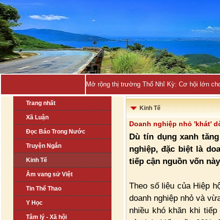
Mở rộng thị trường Thổ Nhĩ Kỳ: Cơ hội lớn ch
Trang nhất
Kinh Tế
Xã Luận
Doanh nghiệp nhỏ 'khát' 
Đọc Báo Trong Nước
Dù tín dụng xanh tăn
Truyện Ngắn
nghiệp, đặc biệt là d
tiếp cận nguồn vốn này
Kinh Tế
Âm vang sử Việt
Theo số liệu của Hiệp 
Tin Thể Thao
doanh nghiệp nhỏ và vừa
Y Học
nhiều khó khăn khi tiếp
Tâm lý - Xã hội