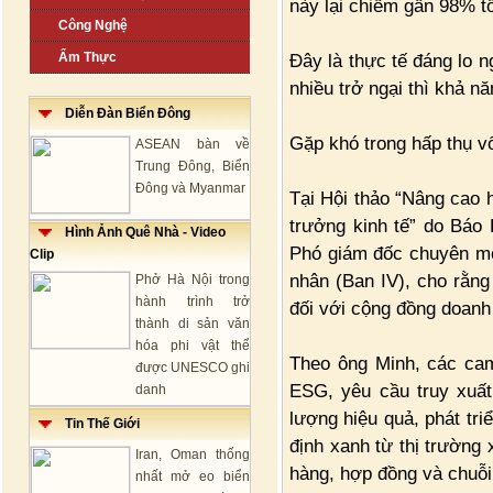
này lại chiếm gần 98% t
Công Nghệ
Ẩm Thực
Đây là thực tế đáng lo n
nhiều trở ngại thì khả n
Diễn Đàn Biển Đông
Gặp khó trong hấp thụ v
ASEAN bàn về
Trung Đông, Biển
Đông và Myanmar
Tại Hội thảo “Nâng cao 
trưởng kinh tế” do Báo
Hình Ảnh Quê Nhà - Video
Phó giám đốc chuyên mô
Clip
nhân (Ban IV), cho rằng
Phở Hà Nội trong
hành trình trở
đối với cộng đồng doanh
thành di sản văn
hóa phi vật thể
Theo ông Minh, các cam 
được UNESCO ghi
ESG, yêu cầu truy xuất
danh
lượng hiệu quả, phát tri
Tin Thế Giới
định xanh từ thị trường
Iran, Oman thống
hàng, hợp đồng và chuỗi
nhất mở eo biển