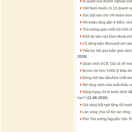
Bí quyết của doanh nghiệp Đa
Việt Nam muốn có 10 doanh n
Sức bật nào cho VN-Index tro
VN-Index tăng gần 9 điểm, nhóm
Thủ tướng giao chốt mô hình đ
Khối tài sản của Elon Musk phì
Cổ đông kiện Microsoft với cáo
Tiếp tục trải qua tuần giao dị
2026)
Quan chức ECB: Giá cả sẽ neo
Bcons chi hơn 3.000 tỷ thâu t
Đóng mới tàu dầu/hóa chất dun
Mở rộng cánh cửa xuất khẩu s
Nâng hạng chỉ là bước khởi đầ
hạn?
(11-06-2026)
Giá vàng bất ngờ tăng rất mạn
Làn sóng chia cổ tức lan rộng,
Phó Thủ tướng Nguyễn Văn Thắ