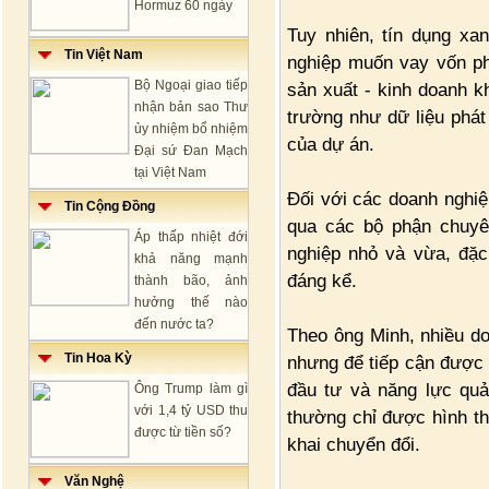
Hormuz 60 ngày
Tuy nhiên, tín dụng xa
Tin Việt Nam
nghiệp muốn vay vốn p
Bộ Ngoại giao tiếp
sản xuất - kinh doanh k
nhận bản sao Thư
trường như dữ liệu phát
ủy nhiệm bổ nhiệm
của dự án.
Đại sứ Đan Mạch
tại Việt Nam
Đối với các doanh nghiệ
Tin Cộng Đồng
qua các bộ phận chuyê
Áp thấp nhiệt đới
nghiệp nhỏ và vừa, đặc 
khả năng mạnh
đáng kể.
thành bão, ảnh
hưởng thế nào
đến nước ta?
Theo ông Minh, nhiều do
Tin Hoa Kỳ
nhưng để tiếp cận được 
đầu tư và năng lực quả
Ông Trump làm gì
với 1,4 tỷ USD thu
thường chỉ được hình th
được từ tiền số?
khai chuyển đổi.
Văn Nghệ