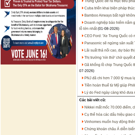
Trung Quốc đề ra mục tiêu phát
Cuba triển khai biện pháp thúc
Bamboo Airways bất ngờ không 
Doanh nghiệp bảo hiểm nắm gần
lỗ lớn nhất
(01-08-2026)
CEO Ford: 'Xe Trung Quốc có mặ
Panasonic sẽ ngừng sản xuất T
Lãi suất thả nổi cao, dự báo t
Thị trường 'nín thở' chờ quyết
Gã khổng lồ chip Trung Quốc 
07-2026)
PNJ đã chi hơn 7.000 tỷ mua l
Tiền hoàn thuế từ Mỹ giúp Phil
Lý do Fed ngày càng khó đưa ra
Các bài viết cũ:
Nikkei mất mốc 70.000 điểm, 
Cụ thể hóa các dấu hiệu giao d
Vinhomes muốn huy động thêm 
Chứng khoán châu Á diễn biến t