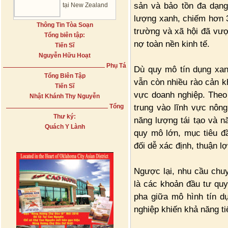
sản và bảo tồn đa dạng 
tại New Zealand
lượng xanh, chiếm hơn 
Thông Tin Tòa Soạn
trường và xã hội đã vượ
Tổng biên tập:
nợ toàn nền kinh tế.
Tiến Sĩ
Nguyễn Hữu Hoạt
Phụ Tá
Dù quy mô tín dụng xan
Tổng Biên Tập
vẫn còn nhiều rào cản 
Tiến Sĩ
vực doanh nghiệp. Theo
Nhật Khánh Thy Nguyễn
trung vào lĩnh vực nôn
Tổng
Thư ký:
năng lượng tái tạo và n
Quách Y Lành
quy mô lớn, mục tiêu đầ
đối dễ xác định, thuận l
Ngược lại, nhu cầu chu
là các khoản đầu tư qu
pha giữa mô hình tín d
nghiệp khiến khả năng t