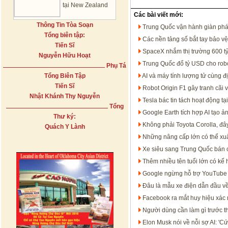
tại New Zealand
Các bài viết mới:
Thông Tin Tòa Soạn
Trung Quốc vận hành giàn phát
Tổng biên tập:
Các nền tảng số bắt tay bảo v
Tiến Sĩ
SpaceX nhắm thị trường 600 tỷ
Nguyễn Hữu Hoạt
Trung Quốc đổ tỷ USD cho rob
Phụ Tá
Tổng Biên Tập
AI và máy tính lượng tử cùng đ
Tiến Sĩ
Robot Origin F1 gây tranh cãi 
Nhật Khánh Thy Nguyễn
Tesla bác tin tách hoạt động 
Tổng
Google Earth tích hợp AI tạo ản
Thư ký:
Không phải Toyota Corolla, đâ
Quách Y Lành
Những nâng cấp lớn có thể xuấ
Xe siêu sang Trung Quốc bán 
Thêm nhiều tên tuổi lớn có kế
Google ngừng hỗ trợ YouTube 
Đâu là mẫu xe điện dẫn đầu về 
Facebook ra mắt huy hiệu xác 
Người dùng cần làm gì trước t
Elon Musk nói về nỗi sợ AI: 'Cứ