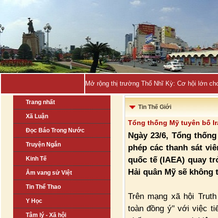
Quảng Ninh sẽ_
Trang nhất
Tin Thế Giới
Xã Luận
Tổng thống Mỹ tuyên bố Ir
Đọc Báo Trong Nước
Ngày 23/6, Tổng thống
Truyện Ngắn
phép các thanh sát vi
quốc tế (IAEA) quay tr
Kinh Tế
Hải quân Mỹ sẽ không t
Âm vang sử Việt
Tin Thể Thao
Trên mạng xã hội Truth
Y Học
toàn đồng ý" với việc t
Tâm lý - Xã hội