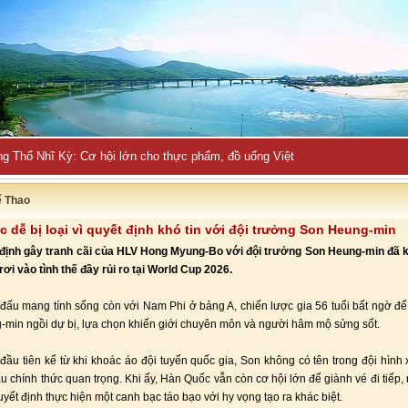
ng Thổ Nhĩ Kỳ: Cơ hội lớn cho thực phẩm, đồ uống Việt
ể Thao
 dễ bị loại vì quyết định khó tin với đội trưởng Son Heung-min
 định gây tranh cãi của HLV Hong Myung-Bo với đội trưởng Son Heung-min đã k
ơi vào tình thế đầy rủi ro tại World Cup 2026.
 đấu mang tính sống còn với Nam Phi ở bảng A, chiến lược gia 56 tuổi bất ngờ để
min ngồi dự bị, lựa chọn khiến giới chuyên môn và người hâm mộ sửng sốt.
 đầu tiên kể từ khi khoác áo đội tuyển quốc gia, Son không có tên trong đội hình 
ấu chính thức quan trọng. Khi ấy, Hàn Quốc vẫn còn cơ hội lớn để giành vé đi tiếp
yết định thực hiện một canh bạc táo bạo với hy vọng tạo ra khác biệt.