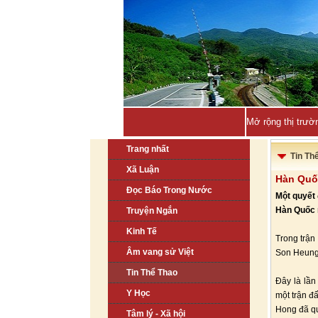
Mở rộng thị trườ
Trang nhất
Tin Th
Xã Luận
Hàn Quốc
Đọc Báo Trong Nước
Một quyết
Hàn Quốc r
Truyện Ngắn
Kinh Tế
Trong trận
Âm vang sử Việt
Son Heung-
Tin Thể Thao
Đây là lần
Y Học
một trận đ
Hong đã qu
Tâm lý - Xã hội