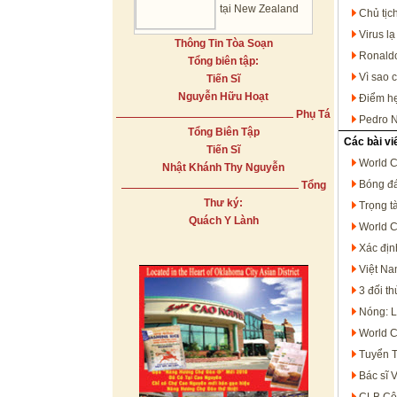
tại New Zealand
Chủ tịc
Virus l
Thông Tin Tòa Soạn
Ronaldo
Tổng biên tập:
Vì sao 
Tiến Sĩ
Nguyễn Hữu Hoạt
Điểm hẹ
Phụ Tá
Pedro N
Tổng Biên Tập
Các bài vi
Tiến Sĩ
World C
Nhật Khánh Thy Nguyễn
Bóng đá
Tổng
Thư ký:
Trọng t
Quách Y Lành
World C
Xác địn
Việt Na
3 đối t
Nóng: L
World C
Tuyển T
Bác sĩ 