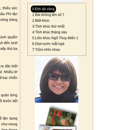
, thiếu sức
0:Đời đá vàng
hâu Phi tận
1:Bài không tên số 7
t vòng bảng
2:Biệt khúc
3:Tình khúc thứ nhất
4:Tình khúc tháng sáu
giành quyền
5:Liên khúc Ngô Thuỵ Miên 1
hờ đến lượt
6:Giọt nước mắt ngà
 xếp thứ ba
7:Trộm nhìn nhau
ra đặc biệt
t. Nhiều tờ
t bại chiến
m quân từng
t trước kết
để tận dụng
uả như mong