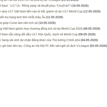
g an Hà Nội trước cơ hội phá kỷ lục V.League
(21-05-2026)
t Nam - U17 Úc: 'Rồng vàng' sẽ khuất phục 'Chuột túi'?
(16-05-2026)
n đưa U17 Việt Nam tiến vào tứ kết, giành vé dự U17 World Cup
(12-05-2026)
iến trụ hạng kịch tính nhất châu Âu
(11-05-2026)
s giúp Como làm nên lịch sử
(10-05-2026)
g Việt Nam giành Huy chương đồng lịch sử tại World Cup 2026
(08-05-2026)
t Nam sẵn sàng đối đầu U17 Hàn Quốc, tranh vé World Cup
(08-05-2026)
 Sang-sik vinh dự nhận Bằng khen của Thủ tướng Chính phủ
(04-05-2026)
c ghi bàn liên tục, Công an Hà Nội FC tiến sát ngôi vô địch V-League
(02-05-2026)