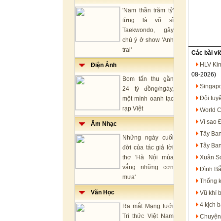
'Nam thần trăm tỷ'
từng là võ sĩ
Taekwondo, gây
chú ý ở show 'Anh
trai'
Các bài vi
HLV Kim
Điện Ảnh
08-2026)
Bom tấn thu gần
Singapo
24 tỷ đồng/ngày,
Đội tuy
một mình oanh tạc
rạp Việt
World C
Vì sao 
Âm Nhạc
Tây Ban
Những ngày cuối
Tây Ban
đời của tác giả lời
thơ 'Hà Nội mùa
Xuân So
vắng những cơn
Đình Bắ
mưa'
Thống k
Văn Học
Vũ khí 
4 kịch 
Ra mắt Mạng lưới
Tri thức Việt Nam
Chuyện 