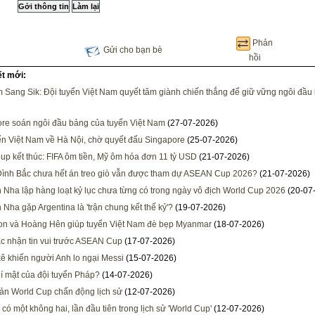
Phản
Gửi cho bạn bè
hồi
ết mới:
 Sang Sik: Đội tuyển Việt Nam quyết tâm giành chiến thắng để giữ vững ngôi đầu
re soán ngôi đầu bảng của tuyển Việt Nam
(27-07-2026)
ển Việt Nam về Hà Nội, chờ quyết đấu Singapore
(25-07-2026)
up kết thúc: FIFA ôm tiền, Mỹ ôm hóa đơn 11 tỷ USD
(21-07-2026)
Đình Bắc chưa hết án treo giò vẫn được tham dự ASEAN Cup 2026?
(21-07-2026)
 Nha lập hàng loạt kỷ lục chưa từng có trong ngày vô địch World Cup 2026
(20-07
 Nha gặp Argentina là 'trận chung kết thế kỷ'?
(19-07-2026)
n và Hoàng Hên giúp tuyển Việt Nam đè bẹp Myanmar
(18-07-2026)
c nhận tin vui trước ASEAN Cup
(17-07-2026)
ê khiến người Anh lo ngại Messi
(15-07-2026)
bí mật của đội tuyển Pháp?
(14-07-2026)
bản World Cup chấn động lịch sử
(12-07-2026)
có một không hai, lần đầu tiên trong lịch sử 'World Cup'
(12-07-2026)