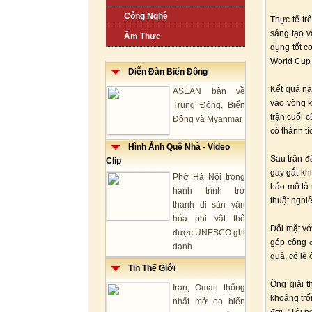
Công Nghệ
Thực tế tr
sáng tạo v
Ẩm Thực
dụng tốt c
World Cup
Diễn Đàn Biển Đông
Kết quả nà
ASEAN bàn về
vào vòng k
Trung Đông, Biển
trận cuối 
Đông và Myanmar
có thành tí
Hình Ảnh Quê Nhà - Video
Sau trận đ
Clip
gay gắt kh
Phở Hà Nội trong
báo mô tả 
hành trình trở
thuật nghi
thành di sản văn
hóa phi vật thể
Đối mặt vớ
được UNESCO ghi
góp công đ
danh
quả, có lẽ
Tin Thế Giới
Ông giải t
Iran, Oman thống
khoảng trố
nhất mở eo biển