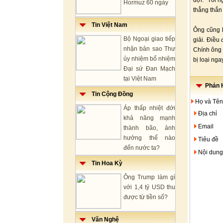
đợi. "Tôi 
Hormuz 60 ngày
thẳng thắn
Tin Việt Nam
Ông cũng k
Bộ Ngoại giao tiếp
giải. Điều
nhận bản sao Thư
Chính ông 
ủy nhiệm bổ nhiệm
bị loại nga
Đại sứ Đan Mạch
tại Việt Nam
Phản H
Tin Cộng Đồng
Họ và Tên
Áp thấp nhiệt đới
Địa chỉ
khả năng mạnh
Email
thành bão, ảnh
hưởng thế nào
Tiêu đề
đến nước ta?
Nội dung
Tin Hoa Kỳ
Ông Trump làm gì
với 1,4 tỷ USD thu
được từ tiền số?
Văn Nghệ