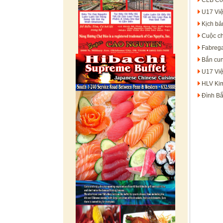
CLB Côn
U17 Việ
Kịch bả
Cuộc ch
Fabrega
Bắn cun
U17 Việ
HLV Kim
Đình Bắ