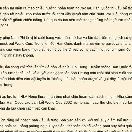
ên sân lại diễn ra theo chiều hướng hoàn toàn ngược lại. Hàn Quốc thi đấu bế tắc
à gặp rất nhiều khó khăn trước lối chơi đầy quyết tâm của Nam Phi. Đội bóng c
ơ hội để giành chiến thắng 1-0, qua đó tạo nên một trong những bất ngờ lớn nhấ
 2026.
y giúp Nam Phi từ vị trí cuối bảng vươn lên thứ hai và lần đầu tiên trong lịch sử 
nock out World Cup. Trong khi đó, Hàn Quốc đánh mất quyền tự quyết và phải c
cùng của vòng bảng mới biết liệu họ có thể đi tiếp với tư cách một trong những đội
ch tốt nhất hay không.
ấu, làn sóng chỉ trích lập tức đổ dồn về phía HLV Hong. Truyền thông Hàn Quốc tỏ 
i liên tục đặt câu hỏi về quyết định gạch tên Son Heung-min khỏi đội hình xuất phá
màn trình diễn của đội tuyển là "không thể chấp nhận được" và gọi đây là một thấ
êm trọng.
i áp lực lớn, HLV Hong thừa nhận ông phải chịu hoàn toàn trách nhiệm. Nhà cầ
ưa Hàn Quốc vào bán kết World Cup 2002 với tư cách cầu thủ cho biết nếu biế
 ông đã lựa chọn cách tiếp cận khác.
hích rằng kế hoạch ban đầu là tung Son vào sân khi đối thủ suy giảm thể lực 
ng phía sau hàng phòng ngự. Tuy nhiên, tính toán đó đã không phát huy hiệu q