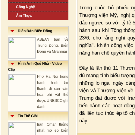
Trong cuộc bỏ phiếu n
Công Nghệ
Thượng viện Mỹ, nghị qu
Ẩm Thực
đảo ngược so với tỷ lệ 
hành sau khi Tổng thốn
Diễn Đàn Biển Đông
23/6, cho rằng nghị qu
ASEAN bàn về
nghĩa", khiến công việc
Trung Đông, Biển
Đông và Myanmar
năng hạn chế quyền hành
Hình Ảnh Quê Nhà - Video
Đây là lần thứ 11 Thượn
Clip
dù mang tính biểu tượng
Phở Hà Nội trong
những lo ngại ngày càn
hành trình trở
thành di sản văn
viện và Thượng viện về
hóa phi vật thể
Trump đạt được với Ira
được UNESCO ghi
tiến hành các hoạt độn
danh
đã liên tục thúc ép tổ 
Tin Thế Giới
này.
Iran, Oman thống
nhất mở eo biển