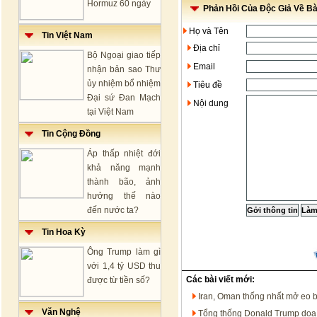
Hormuz 60 ngày
Phản Hồi Của Độc Giả Về Bài
Họ và Tên
Tin Việt Nam
Địa chỉ
Bộ Ngoại giao tiếp
Email
nhận bản sao Thư
ủy nhiệm bổ nhiệm
Tiêu đề
Đại sứ Đan Mạch
Nội dung
tại Việt Nam
Tin Cộng Đồng
Áp thấp nhiệt đới
khả năng mạnh
thành bão, ảnh
hưởng thế nào
đến nước ta?
Tin Hoa Kỳ
Ông Trump làm gì
với 1,4 tỷ USD thu
Các bài viết mới:
được từ tiền số?
Iran, Oman thống nhất mở eo 
Văn Nghệ
Tổng thống Donald Trump dọa t