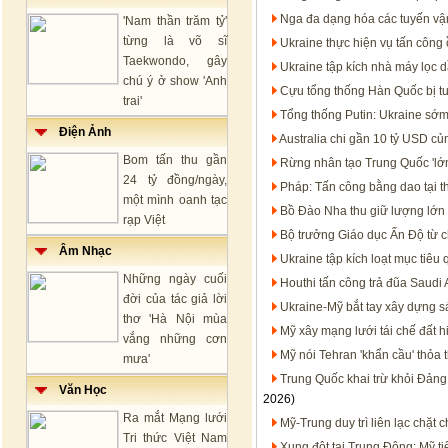
Nga đa dạng hóa các tuyến vận
'Nam thần trăm tỷ'
từng là võ sĩ
Ukraine thực hiện vụ tấn công 
Taekwondo, gây
Ukraine tập kích nhà máy lọc 
chú ý ở show 'Anh
Cựu tổng thống Hàn Quốc bị t
trai'
Tổng thống Putin: Ukraine sớm
Điện Ảnh
Australia chi gần 10 tỷ USD c
Bom tấn thu gần
Rừng nhân tạo Trung Quốc 'lớn
24 tỷ đồng/ngày,
Pháp: Tấn công bằng dao tại t
một mình oanh tạc
Bồ Đào Nha thu giữ lượng lớn 
rạp Việt
Bộ trưởng Giáo dục Ấn Độ từ c
Âm Nhạc
Ukraine tập kích loạt mục tiêu
Những ngày cuối
Houthi tấn công trả đũa Saudi 
đời của tác giả lời
Ukraine-Mỹ bắt tay xây dựng s
thơ 'Hà Nội mùa
Mỹ xây mạng lưới tái chế đất h
vắng những cơn
Mỹ nói Tehran 'khẩn cầu' thỏa 
mưa'
Trung Quốc khai trừ khỏi Đảng
Văn Học
2026)
Ra mắt Mạng lưới
Mỹ-Trung duy trì liên lạc chặt
Tri thức Việt Nam
Xung đột tại Trung Đông: Mỹ t