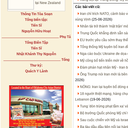
tại New Zealand
Các bài viết cũ:
Iran chỉ trích NATO, cảnh báo
Thông Tin Tòa Soạn
vùng Vịnh
(25-06-2026)
Tổng biên tập:
Tiến Sĩ
Nhân tài trở thành 'mặt trận' m
Nguyễn Hữu Hoạt
Trung Quốc khẳng định sẵn sàn
Phụ Tá
EU trước yêu cầu sớm thay thế 
Tổng Biên Tập
Tổng thống Mỹ tuyên bố Iran đ
Tiến Sĩ
Nga cáo buộc Ukraine đe dọa 
Nhật Khánh Thy Nguyễn
Tổng
Mỹ công bố tiến triển mới về h
Thư ký:
Đàm phán hạt nhân Mỹ - Iran b
Quách Y Lành
Ông Trump nói Iran mới là bên 
2026)
NÓNG: Iran lại tuyên bố đóng
18 người thiệt mạng, hàng chụ
Lebanon
(19-06-2026)
Tung 'đòn trừng phạt tầm xa' 
Bộ trưởng Quốc phòng Mỹ chỉ t
Sau cuộc chiến với Mỹ và Israel
Ba tàu dầu đầu tiên nối lại hà