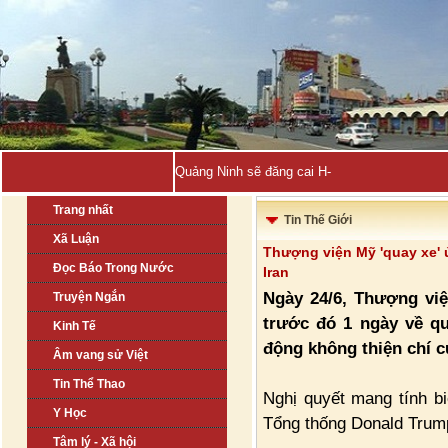
Quảng Ninh sẽ đăng cai Hội nghị Bộ trưởng_
Trang nhất
Tin Thế Giới
Xã Luận
Thượng viện Mỹ 'quay xe' 
Đọc Báo Trong Nước
Iran
Ngày 24/6, Thượng vi
Truyện Ngắn
trước đó 1 ngày về q
Kinh Tế
động không thiện chí củ
Âm vang sử Việt
Tin Thể Thao
Nghị quyết mang tính b
Y Học
Tổng thống Donald Trump
Tâm lý - Xã hội