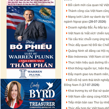
Bối cảnh mới của quan hệ Việt
Thành công của Việt Nam cũn
Mạng lưới Lãnh sự danh dự Việt
ngành Ngoại giao
(28-07-2026)
Doanh nghiệp Bắc Âu tiếp tục 
Việt Nam là 'mắt xích' chiến 
Tái cấu trúc chuỗi cung ứng to
Thúc đẩy quan hệ Đối tác Chiến
Quảng Ninh sẽ đăng cai Hội n
Báo Indonesia: Việt Nam có lợi
Thực hiện hiệu quả đường lối
Khơi thông nguồn lực, hiện thự
Đẩy mạnh giao lưu thanh niên,
Kết nối hệ sinh thái khởi nghi
Đông Nam Á
(17-07-2026)
Khai trương trụ sở Đại sứ quán
Việt Nam sẵn sàng cùng ASEA
Tiếp nhận bản sao Thư ủy nhiệ
Thúc đẩy hợp tác Việt Nam-IA