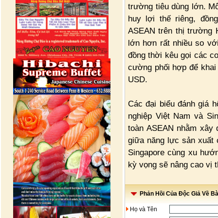
trường tiêu dùng lớn. M
huy lợi thế riêng, đồ
ASEAN trên thị trường Ha
lớn hơn rất nhiều so với
đồng thời kêu gọi các cơ
cường phối hợp để khai t
USD.
Các đại biểu đánh giá h
nghiệp Việt Nam và Si
toàn ASEAN nhằm xây dự
giữa năng lực sản xuất c
Singapore cùng xu hướn
kỳ vọng sẽ nâng cao vị t
Phản Hồi Của Độc Giả Về Bài
Họ và Tên