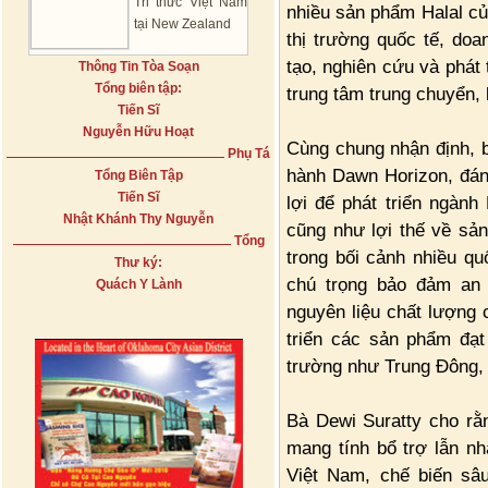
Tri thức Việt Nam
nhiều sản phẩm Halal củ
tại New Zealand
thị trường quốc tế, do
tạo, nghiên cứu và phát
Thông Tin Tòa Soạn
Tổng biên tập:
trung tâm trung chuyển, 
Tiến Sĩ
Nguyễn Hữu Hoạt
Cùng chung nhận định, 
Phụ Tá
hành Dawn Horizon, đán
Tổng Biên Tập
Tiến Sĩ
lợi để phát triển ngàn
Nhật Khánh Thy Nguyễn
cũng như lợi thế về sả
Tổng
trong bối cảnh nhiều q
Thư ký:
chú trọng bảo đảm an 
Quách Y Lành
nguyên liệu chất lượng 
triển các sản phẩm đạt
trường như Trung Đông, 
Bà Dewi Suratty cho rằ
mang tính bổ trợ lẫn nh
Việt Nam, chế biến sâu