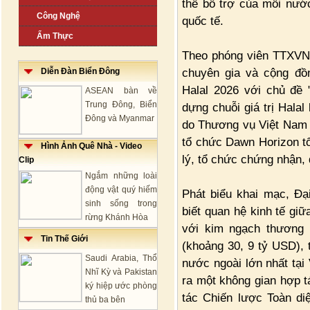
thế bổ trợ của mỗi nướ
Công Nghệ
quốc tế.
Ẩm Thực
Theo phóng viên TTXVN t
chuyên gia và cộng đồn
Diễn Đàn Biển Đông
Halal 2026 với chủ đề
ASEAN bàn về
Trung Đông, Biển
dựng chuỗi giá trị Halal
Đông và Myanmar
do Thương vụ Việt Nam 
tổ chức Dawn Horizon tổ
Hình Ảnh Quê Nhà - Video
lý, tổ chức chứng nhận, 
Clip
Ngắm những loài
động vật quý hiếm
Phát biểu khai mạc, Đạ
sinh sống trong
biết quan hệ kinh tế gi
rừng Khánh Hòa
với kim ngạch thương
Tin Thế Giới
(khoảng 30, 9 tỷ USD), t
Saudi Arabia, Thổ
nước ngoài lớn nhất tại
Nhĩ Kỳ và Pakistan
ra một không gian hợp 
ký hiệp ước phòng
tác Chiến lược Toàn di
thủ ba bên