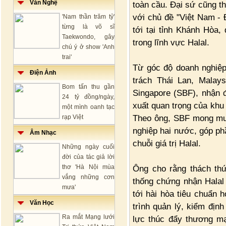
Văn Nghệ
toàn cầu. Đại sứ cũng th
với chủ đề "Việt Nam - 
'Nam thần trăm tỷ'
từng là võ sĩ
tới tại tỉnh Khánh Hòa,
Taekwondo, gây
trong lĩnh vực Halal.
chú ý ở show 'Anh
trai'
Từ góc độ doanh nghiệp
Điện Ảnh
trách Thái Lan, Malays
Bom tấn thu gần
Singapore (SBF), nhận 
24 tỷ đồng/ngày,
xuất quan trọng của khu
một mình oanh tạc
Theo ông, SBF mong muố
rạp Việt
nghiệp hai nước, góp phầ
Âm Nhạc
chuỗi giá trị Halal.
Những ngày cuối
đời của tác giả lời
thơ 'Hà Nội mùa
Ông cho rằng thách thứ
vắng những cơn
thống chứng nhận Halal
mưa'
tới hài hòa tiêu chuẩn 
Văn Học
trình quản lý, kiểm địn
Ra mắt Mạng lưới
lực thúc đẩy thương m