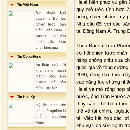
Halal hiện phục vụ gần 2
Tin Việt Nam
quy mô ước tính hơn 7.
Đưa khuôn khổ
uống, dược phẩm, mỹ phẩ
quan hệ Đối tác
Nhu cầu đối với các sả
Chiến lược Toàn
diện Việt Nam -
tại Đông Nam Á, Trung 
Australia đi vào
chiều sâu, thực
Theo Đại sứ Trần Phước 
chất, hiệu quả
cơ hội chiến lược nhằm 
Tin Cộng Đồng
năng chống chịu của ch
Áp thấp nhiệt đới
quốc gia về tăng cường 
khả năng mạnh
2030, đồng thời thúc đẩ
thành bão, ảnh
cao năng lực chứng nhận
hưởng thế nào
đến nước ta?
Halal và mở rộng hợp tá
nước, ông Trần Phước A
Tin Hoa Kỳ
thủy sản, chế biến thực
Mỹ ấn định các
thế về tài chính, logis
mốc thử nghiệm lá
chắn bí mật Vòm
tế. Việc kết hợp các lợi
Vàng
khu vực có sức cạnh tra