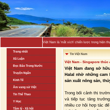
Việt Nam là 'mắt xích' chiến lược trong hiện
Trang nhất
Tin Việt Nam
Xã Luận
Việt Nam - Singapore thúc 
Đọc Báo Trong Nước
Việt Nam đang sở hữu 
Truyện Ngắn
Halal nhờ những cam 
sản xuất nông sản, thủ
Kinh Tế
Âm vang sử Việt
Trong bối cảnh thị trườ
Tin Thể Thao
và tiếp tục tăng trưở
Y Học
nhiều cơ hội hợp tác để 
Tâm lý - Xã hội