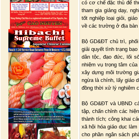
có cơ chế đặc thù để th
tham gia giảng dạy, ng
tốt nghiệp loại giỏi, giá
về các trường ở địa bàn
Bộ GD&ĐT chủ trì, phối
giải quyết tình trạng bạ
dân tộc, đạo đức, lối s
nhiệm vụ trọng tâm của
xây dựng môi trường gi
ngừa là chính, lấy giáo d
đồng thời xử lý nghiêm 
Bộ GD&ĐT và UBND các t
tập, chấn chỉnh các hiệ
thành tích; công khai c
xã hội hóa giáo dục làm
cho phần ngân sách phả