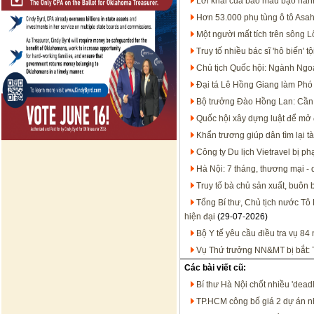
Lời khai của bảo mẫu bạo hàn
Hơn 53.000 phụ tùng ô tô Asah
Một người mất tích trên sông 
Truy tố nhiều bác sĩ 'hô biến'
Chủ tịch Quốc hội: Ngành Ngoạ
Đại tá Lê Hồng Giang làm Ph
Bộ trưởng Đào Hồng Lan: Cần 
Quốc hội xây dựng luật để mở 
Khẩn trương giúp dân tìm lại tà
Công ty Du lịch Vietravel bị p
Hà Nội: 7 tháng, thương mại - 
Truy tố bà chủ sản xuất, buôn
Tổng Bí thư, Chủ tịch nước Tô 
hiện đại
(29-07-2026)
Bộ Y tế yêu cầu điều tra vụ 8
Vụ Thứ trưởng NN&MT bị bắt: T
Các bài viết cũ:
Bí thư Hà Nội chốt nhiều 'dead
TP.HCM công bố giá 2 dự án n