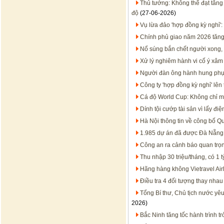
Thủ tướng: Không thể đạt tăng
độ
(27-06-2026)
Vụ lừa đảo 'hợp đồng kỳ nghỉ'
Chính phủ giao năm 2026 tăn
Nổ súng bắn chết người xong, 
Xử lý nghiêm hành vi cố ý xâ
Người đàn ông hành hung phụ 
Công ty 'hợp đồng kỳ nghỉ' lên 
Cá độ World Cup: Không chỉ mất
Dính tội cướp tài sản vì lấy đi
Hà Nội thông tin về công bố 
1.985 dự án đã được Đà Nẵng 
Công an ra cảnh báo quan trọn
Thu nhập 30 triệu/tháng, có 1
Hãng hàng không Vietravel Airli
Điều tra 4 đối tượng thay nha
Tổng Bí thư, Chủ tịch nước yêu
2026)
Bắc Ninh tăng tốc hành trình t