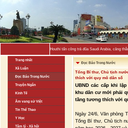
Việt Nam là -
Trang nhất
Đọc Báo Trong Nước
Xã Luận
Tổng Bí thư, Chủ tịch nướ
Đọc Báo Trong Nước
thích với quy mô dân số
UBND các cấp khi lập
Truyện Ngắn
khu dân cư mới phải q
Kinh Tế
tầng tương thích với q
Âm vang sử Việt
Tin Thể Thao
Ngày 24/6, Văn phòng T
Y Học
Tổng Bí thư, Chủ tịch n
Tâm lý - Xã hội