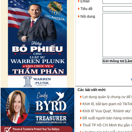
Email
Tiêu đề
Nội dung
Các bài viết mới:
Lợi dụng quản lý chung cư để 
Khởi tố, bắt tạm giam nữ TikT
Khởi tố 'Vua Quạt', 'Khánh sk
Đề xuất người bán hàng onlin
Thuế TP Hồ Chí Minh thu gần 