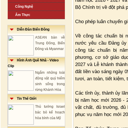
năm học 2026 - 2027 và t
Bộ Chính trị về đột phá p
Công Nghệ
Ẩm Thực
Cho phép luân chuyển gi
Diễn Đàn Biển Đông
Về công tác chuẩn bị 
ASEAN bàn về
nước yêu cầu Đảng ủy C
Trung Đông, Biển
Đông và Myanmar
công tác chuẩn bị năm
phương, cơ sở giáo dục
Hình Ảnh Quê Nhà - Video
2027 và Lễ khánh thành 
Clip
đất liền vào sáng ngày 0
Ngắm những loài
tươi, an toàn, tiết kiệm, 
động vật quý hiếm
sinh sống trong
rừng Khánh Hòa
Các tỉnh ủy, thành ủy lã
Tin Thế Giới
bị năm học mới 2026 - 
vật chất, đủ trường, đủ 
Thủ tướng Israel
bác bỏ kế hoạch
phục vụ năm học mới 20
hòa bình của Mỹ