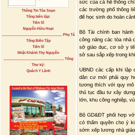
sức của cả hệ thống chí
các trường phổ thông liê
Thông Tin Tòa Soạn
để học sinh do hoàn cả
Tổng biên tập:
Tiến Sĩ
Nguyễn Hữu Hoạt
Bộ Tài chính ban hành
Phụ Tá
công năng các tòa nhà 
Tổng Biên Tập
sở giáo dục, cơ sở y tế
Tiến Sĩ
Nhật Khánh Thy Nguyễn
sở sau sắp xếp trong khi
Tổng
Thư ký:
UBND các cấp khi lập q
Quách Y Lành
dân cư mới phải quy h
tương thích với quy mô
thủ tục đầu tư xây dựng
lớn, khu công nghiệp, vù
Bộ GD&ĐT phối hợp với 
có thẩm quyền cho ý ki
sớm xếp lương nhà giáo