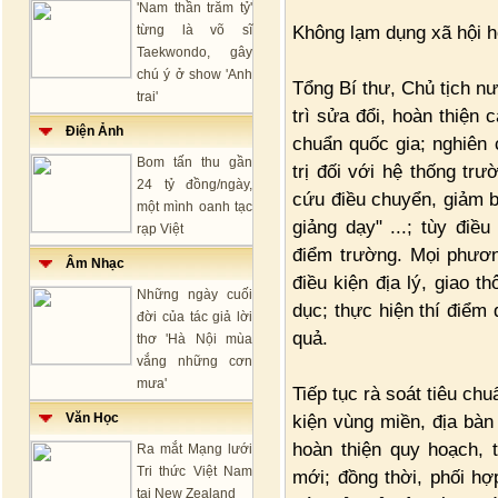
'Nam thần trăm tỷ'
Không lạm dụng xã hội 
từng là võ sĩ
Taekwondo, gây
chú ý ở show 'Anh
Tổng Bí thư, Chủ tịch 
trai'
trì sửa đổi, hoàn thiện 
Điện Ảnh
chuẩn quốc gia; nghiên
Bom tấn thu gần
trị đối với hệ thống tr
24 tỷ đồng/ngày,
cứu điều chuyển, giảm bi
một mình oanh tạc
giảng dạy" ...; tùy điề
rạp Việt
điểm trường. Mọi phươn
Âm Nhạc
điều kiện địa lý, giao t
Những ngày cuối
dục; thực hiện thí điểm
đời của tác giả lời
quả.
thơ 'Hà Nội mùa
vắng những cơn
mưa'
Tiếp tục rà soát tiêu ch
Văn Học
kiện vùng miền, địa bàn
hoàn thiện quy hoạch, 
Ra mắt Mạng lưới
Tri thức Việt Nam
mới; đồng thời, phối h
tại New Zealand