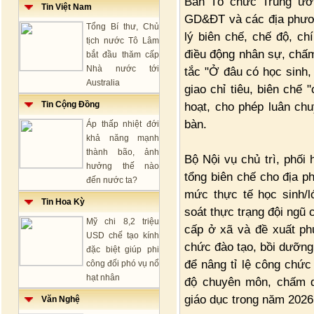
Ban Tổ chức Trung ươ
Tin Việt Nam
GD&ĐT và các địa phươn
Tổng Bí thư, Chủ
lý biên chế, chế độ, ch
tịch nước Tô Lâm
điều động nhân sự, chấm
bắt đầu thăm cấp
Nhà nước tới
tắc "Ở đâu có học sinh,
Australia
giao chỉ tiêu, biên chế
Tin Cộng Đồng
hoạt, cho phép luân chu
bàn.
Áp thấp nhiệt đới
khả năng mạnh
thành bão, ảnh
Bộ Nội vụ chủ trì, phố
hưởng thế nào
tổng biên chế cho địa p
đến nước ta?
mức thực tế học sinh/l
Tin Hoa Kỳ
soát thực trạng đội ngũ
Mỹ chi 8,2 triệu
cấp ở xã và đề xuất phư
USD chế tạo kính
chức đào tạo, bồi dưỡng
đặc biệt giúp phi
để nâng tỉ lệ công chức
công đối phó vụ nổ
hạt nhân
độ chuyên môn, chấm dứ
giáo dục trong năm 2026
Văn Nghệ