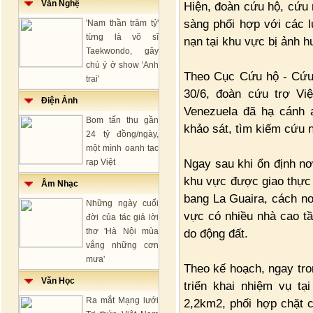
Văn Nghệ
Hiện, đoàn cứu hộ, cứu 
sàng phối hợp với các l
'Nam thần trăm tỷ'
từng là võ sĩ
nạn tại khu vực bị ảnh h
Taekwondo, gây
chú ý ở show 'Anh
Theo Cục Cứu hộ - Cứu 
trai'
30/6, đoàn cứu trợ Vi
Điện Ảnh
Venezuela đã hạ cánh a
Bom tấn thu gần
khảo sát, tìm kiếm cứu 
24 tỷ đồng/ngày,
một mình oanh tạc
Ngay sau khi ổn định nơ
rạp Việt
khu vực được giao thực 
Âm Nhạc
bang La Guaira, cách n
Những ngày cuối
vực có nhiều nhà cao tầ
đời của tác giả lời
thơ 'Hà Nội mùa
do động đất.
vắng những cơn
mưa'
Theo kế hoạch, ngay tro
Văn Học
triển khai nhiệm vụ t
Ra mắt Mạng lưới
2,2km2, phối hợp chặt c