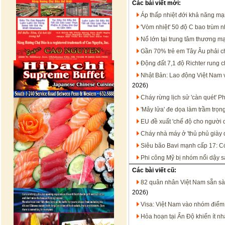
Các bài viết mới:
Áp thấp nhiệt đới khả năng m
'Vòm nhiệt' 50 độ C bao trùm 
Nổ lớn tại trung tâm thương m
Gần 70% trẻ em Tây Âu phải c
Động đất 7,1 độ Richter rung
Nhật Bản: Lao động Việt Nam 
2026)
Cháy rừng lịch sử 'càn quét' 
'Mây lửa' đe dọa làm trầm trọ
EU đề xuất 'chế độ cho người 
Cháy nhà máy ở 'thủ phủ giày
Siêu bão Bavi mạnh cấp 17: Có
Phi công Mỹ bị nhóm nổi dậy sá
Các bài viết cũ:
82 quân nhân Việt Nam sẵn sà
2026)
Visa: Việt Nam vào nhóm điể
Hỏa hoạn tại Ấn Độ khiến ít nh