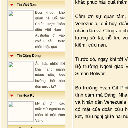
khắc phục hậu quả thảm
Tin Việt Nam
Đưa khuôn khổ
Cảm ơn sự quan tâm, h
quan hệ Đối tác
Venezuela, chỉ huy đoà
Chiến lược Toàn
diện Việt Nam -
nhân dân và Công an nh
Australia đi vào
lượng sở tại, nỗ lực v
chiều sâu, thực
kiếm, cứu nạn.
chất, hiệu quả
Tin Cộng Đồng
Trước đó, ngay khi tới 
Áp thấp nhiệt đới
Bộ trưởng Ngoại giao V
khả năng mạnh
Simon Bolivar.
thành bão, ảnh
hưởng thế nào
đến nước ta?
Bộ trưởng Yvan Gil Pin
tình cảm mà Đảng, Nhà
Tin Hoa Kỳ
và Nhân dân Venezuela t
Mỹ ấn định các
có mặt của đoàn cứu hộ
mốc thử nghiệm lá
chắn bí mật Vòm
kết, hữu nghị giữa hai n
Vàng