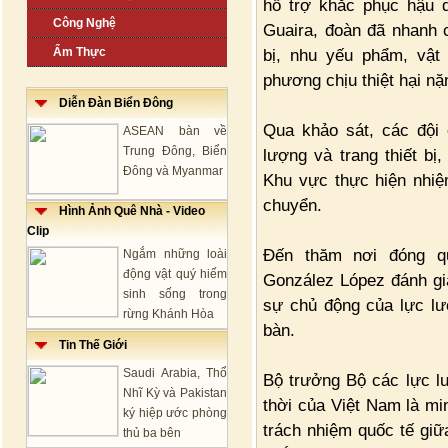
hỗ trợ khắc phục hậu q
Công Nghệ
Guaira, đoàn đã nhanh c
Ẩm Thực
bị, nhu yếu phẩm, vật 
phương chịu thiệt hại nặ
Diễn Đàn Biển Đông
Qua khảo sát, các đội
ASEAN bàn về
Trung Đông, Biển
lượng và trang thiết bị
Đông và Myanmar
Khu vực thực hiện nhiệ
chuyển.
Hình Ảnh Quê Nhà - Video
Clip
Đến thăm nơi đóng q
Ngắm những loài
động vật quý hiếm
González López đánh giá
sinh sống trong
sự chủ động của lực lư
rừng Khánh Hòa
bàn.
Tin Thế Giới
Saudi Arabia, Thổ
Bộ trưởng Bộ các lực lư
Nhĩ Kỳ và Pakistan
thời của Việt Nam là mi
ký hiệp ước phòng
trách nhiệm quốc tế giữ
thủ ba bên