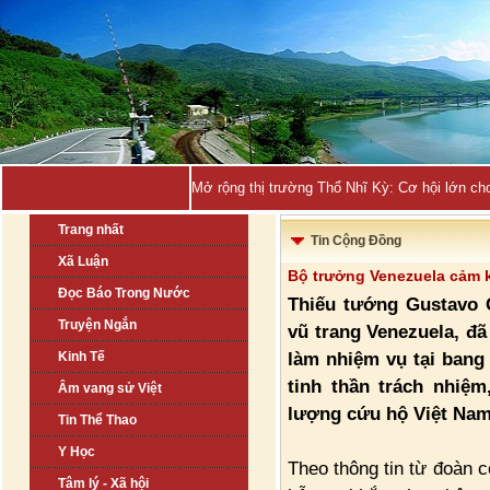
Mở rộng thị trường Thổ Nhĩ Kỳ: Cơ hội lớn ch
Trang nhất
Tin Cộng Đồng
Xã Luận
Bộ trưởng Venezuela cảm k
Đọc Báo Trong Nước
Thiếu tướng Gustavo 
Truyện Ngắn
vũ trang Venezuela, đ
làm nhiệm vụ tại bang
Kinh Tế
tinh thần trách nhiệ
Âm vang sử Việt
lượng cứu hộ Việt Nam 
Tin Thể Thao
Y Học
Theo thông tin từ đoàn 
Tâm lý - Xã hội