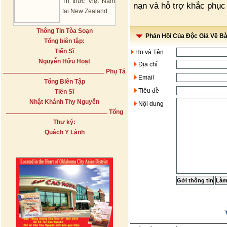
Tri thức Việt Nam
nạn và hỗ trợ khắc phục 
tại New Zealand
Thông Tin Tòa Soạn
Phản Hồi Của Độc Giả Về Bài
Tổng biên tập:
Tiến Sĩ
Họ và Tên
Nguyễn Hữu Hoạt
Địa chỉ
Phụ Tá
Email
Tổng Biên Tập
Tiêu đề
Tiến Sĩ
Nhật Khánh Thy Nguyễn
Nội dung
Tổng
Thư ký:
Quách Y Lành