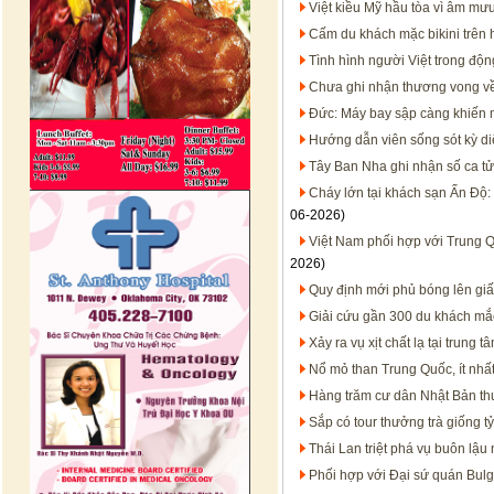
Việt kiều Mỹ hầu tòa vì âm mư
Cấm du khách mặc bikini trên h
Tình hình người Việt trong động
Chưa ghi nhận thương vong về 
Đức: Máy bay sập càng khiến 
Hướng dẫn viên sống sót kỳ diệ
Tây Ban Nha ghi nhận số ca tử
Cháy lớn tại khách sạn Ấn Độ:
06-2026)
Việt Nam phối hợp với Trung 
2026)
Quy định mới phủ bóng lên gi
Giải cứu gần 300 du khách mắc 
Xảy ra vụ xịt chất lạ tại trung
Nổ mỏ than Trung Quốc, ít nhấ
Hàng trăm cư dân Nhật Bản th
Sắp có tour thưởng trà giống t
Thái Lan triệt phá vụ buôn lậu 
Phối hợp với Đại sứ quán Bulg