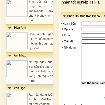
nhận tốt nghiệp THPT.
'Nam thần trăm tỷ'
từng là võ sĩ
Taekwondo, gây
chú ý ở show 'Anh
Phản Hồi Của Độc Giả Về Bài
trai'
Họ và Tên
Điện Ảnh
Địa chỉ
Bom tấn thu gần
Email
24 tỷ đồng/ngày,
Tiêu đề
một mình oanh tạc
Nội dung
rạp Việt
Âm Nhạc
Những ngày cuối
đời của tác giả lời
thơ 'Hà Nội mùa
vắng những cơn
mưa'
Văn Học
Ra mắt Mạng lưới
Tri thức Việt Nam
tại New Zealand