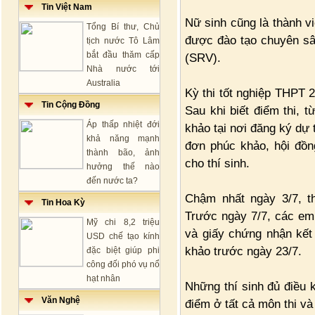
Tin Việt Nam
Nữ sinh cũng là thành v
Tổng Bí thư, Chủ
được đào tạo chuyên sâ
tịch nước Tô Lâm
bắt đầu thăm cấp
(SRV).
Nhà nước tới
Australia
Kỳ thi tốt nghiệp THPT 2
Tin Cộng Đồng
Sau khi biết điểm thi, 
Áp thấp nhiệt đới
khảo tại nơi đăng ký dự 
khả năng mạnh
đơn phúc khảo, hội đồn
thành bão, ảnh
cho thí sinh.
hưởng thế nào
đến nước ta?
Chậm nhất ngày 3/7, t
Tin Hoa Kỳ
Trước ngày 7/7, các em
Mỹ chi 8,2 triệu
và giấy chứng nhận kết
USD chế tạo kính
khảo trước ngày 23/7.
đặc biệt giúp phi
công đối phó vụ nổ
hạt nhân
Những thí sinh đủ điều k
Văn Nghệ
điểm ở tất cả môn thi và