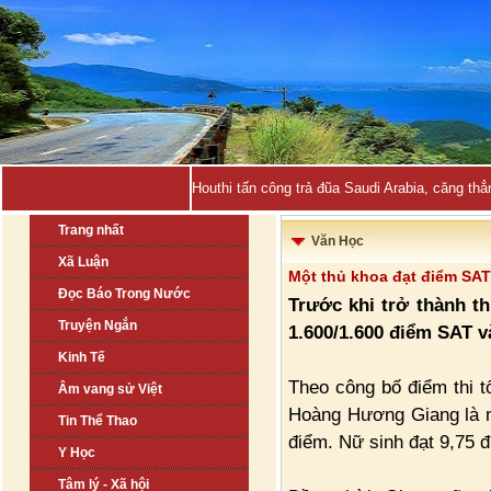
Houthi tấn công trả đũa Saudi Arabia, căng thẳ
Trang nhất
Văn Học
Xã Luận
Một thủ khoa đạt điểm SAT
Đọc Báo Trong Nước
Trước khi trở thành t
Truyện Ngắn
1.600/1.600 điểm SAT v
Kinh Tế
Theo công bố điểm thi 
Âm vang sử Việt
Hoàng Hương Giang là mộ
Tin Thể Thao
điểm. Nữ sinh đạt 9,75 
Y Học
Tâm lý - Xã hội