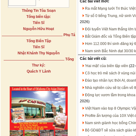
Các bài viết mới:
Ra mắt Mạng lưới Tri thức Việ
Thông Tin Tòa Soạn
Từ số 0 tiếng Trung, nữ sinh V
Tổng biên tập:
2026)
Tiến Sĩ
Nguyễn Hữu Hoạt
Đội tuyển Việt Nam thắng lớn t
Phụ Tá
Bắt Giám đốc và Tổng Biên tậ
Tổng Biên Tập
Hơn 112.000 thí sinh đăng ký 
Tiến Sĩ
Nam sinh Bắc Ninh đạt 30/30 kh
Nhật Khánh Thy Nguyễn
Các bài viết cũ:
Tổng
Thư ký:
'Hai mặt' của biên tập viên
(22-
Quách Y Lành
Cô học trò mê sách ở vùng núi
Đào tạo nhân lực thời AI, doan
Nhà nghiên cứu sẽ bị cấm vô t
Động lực vươn tầm trong khoa 
2026)
Việt Nam vào top 8 Olympic Vật
Profile ấn tượng của 10X Việt 
Nam sinh giành học bổng Chín
Bộ GD&ĐT sẽ sửa sách giáo k