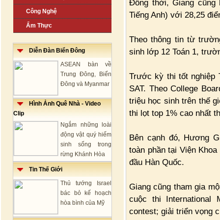
Đồng thời, Giang cũng 
Công Nghệ
Tiếng Anh) với 28,25 điể
Ẩm Thực
Theo thông tin từ trư
sinh lớp 12 Toán 1, tr
Diễn Đàn Biển Đông
ASEAN bàn về
Trung Đông, Biển
Trước kỳ thi tốt nghiệp
Đông và Myanmar
SAT. Theo College Boar
triệu học sinh trên thế 
Hình Ảnh Quê Nhà - Video
thi lọt top 1% cao nhất th
Clip
Ngắm những loài
động vật quý hiếm
Bên cạnh đó, Hương Gia
sinh sống trong
toàn phần tại Viện Khoa
rừng Khánh Hòa
đầu Hàn Quốc.
Tin Thế Giới
Thủ tướng Israel
Giang cũng tham gia một
bác bỏ kế hoạch
cuộc thi Internationa
hòa bình của Mỹ
contest; giải triển vọng 