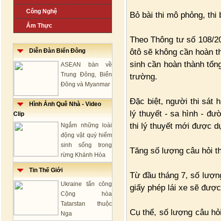
Công Nghệ
Bỏ bài thi mô phỏng, thi 
Ẩm Thực
Theo Thông tư số 108/202
ôtô sẽ không cần hoàn th
Diễn Đàn Biển Đông
sinh cần hoàn thành tổng
ASEAN bàn về
Trung Đông, Biển
trường.
Đông và Myanmar
Đặc biệt, người thi sát 
Hình Ảnh Quê Nhà - Video
lý thuyết - sa hình - đư
Clip
thi lý thuyết mới được dự
Ngắm những loài
động vật quý hiếm
sinh sống trong
Tăng số lượng câu hỏi thi
rừng Khánh Hòa
Tin Thế Giới
Từ đầu tháng 7, số lượng
Ukraine tấn công
giấy phép lái xe sẽ được
Cộng hòa
Tatarstan thuộc
Cụ thể, số lượng câu hỏi
Nga