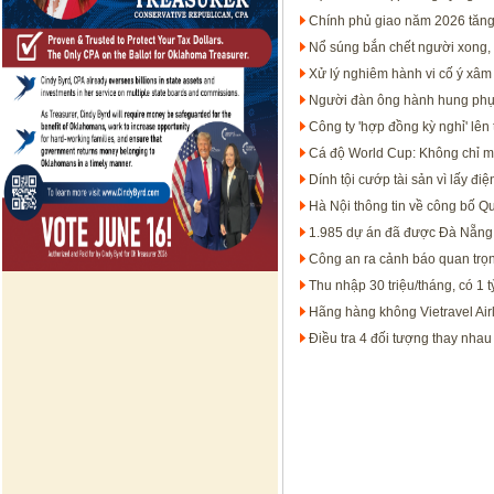
Chính phủ giao năm 2026 tăn
Nổ súng bắn chết người xong, 
Xử lý nghiêm hành vi cố ý xâ
Người đàn ông hành hung phụ 
Công ty 'hợp đồng kỳ nghỉ' lên 
Cá độ World Cup: Không chỉ mất
Dính tội cướp tài sản vì lấy đi
Hà Nội thông tin về công bố 
1.985 dự án đã được Đà Nẵng 
Công an ra cảnh báo quan trọn
Thu nhập 30 triệu/tháng, có 1
Hãng hàng không Vietravel Airli
Điều tra 4 đối tượng thay nha