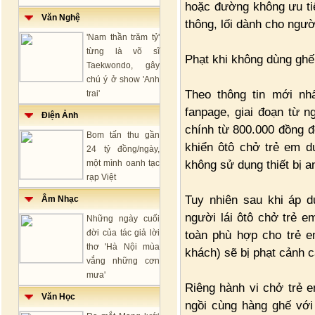
hoặc đường không ưu tiê
Văn Nghệ
thông, lối dành cho ngườ
'Nam thần trăm tỷ'
từng là võ sĩ
Phạt khi không dùng ghế
Taekwondo, gây
chú ý ở show 'Anh
Theo thông tin mới nh
trai'
fanpage, giai đoạn từ n
Điện Ảnh
chính từ 800.000 đồng đ
Bom tấn thu gần
khiển ôtô chở trẻ em d
24 tỷ đồng/ngày,
không sử dụng thiết bị a
một mình oanh tạc
rạp Việt
Tuy nhiên sau khi áp d
Âm Nhạc
người lái ôtô chở trẻ e
Những ngày cuối
đời của tác giả lời
toàn phù hợp cho trẻ e
thơ 'Hà Nội mùa
khách) sẽ bị phạt cảnh c
vắng những cơn
mưa'
Riêng hành vi chở trẻ e
Văn Học
ngồi cùng hàng ghế với 