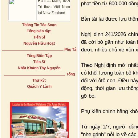
Ra mắt Mạng lưới
phạt tiền từ 800.000 đồn
Tri thức Việt Nam
tại New Zealand
Bán tải lại được lưu thô
Thông Tin Tòa Soạn
Tổng biên tập:
Nghị định 241/2026 chí
Tiến Sĩ
đã cởi bỏ gần như toàn 
Nguyễn Hữu Hoạt
được nhiều chủ xe xôn 
Phụ Tá
Tổng Biên Tập
Tiến Sĩ
Theo Nghị định mới nhất,
Nhật Khánh Thy Nguyễn
có khối lượng toàn bộ k
Tổng
đối với ôtô con. Điều nà
Thư ký:
Quách Y Lành
động, thời gian lưu thôn
gỡ bỏ.
Phụ kiện chính hãng không
Từ ngày 1/7, người dùng
"nhẹ gánh" nỗi lo về các