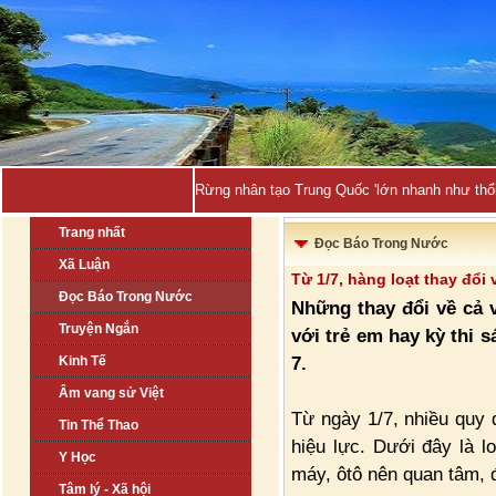
Rừng nhân tạo Trung Quốc 'lớn nhanh như thổi
Trang nhất
Đọc Báo Trong Nước
Xã Luận
Từ 1/7, hàng loạt thay đổi
Đọc Báo Trong Nước
Những thay đổi về cả v
Truyện Ngắn
với trẻ em hay kỳ thi s
7.
Kinh Tế
Âm vang sử Việt
Từ ngày 1/7, nhiều quy 
Tin Thể Thao
hiệu lực. Dưới đây là l
Y Học
máy, ôtô nên quan tâm, 
Tâm lý - Xã hội