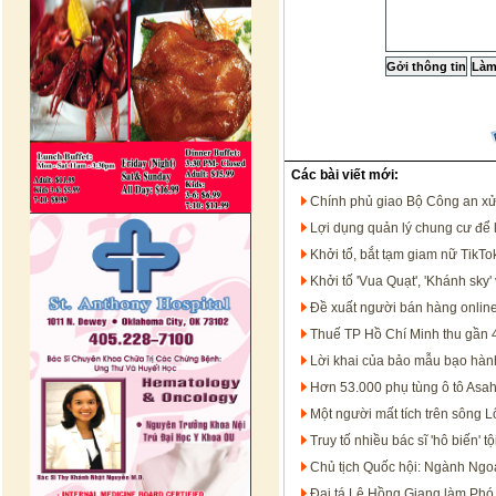
Các bài viết mới:
Chính phủ giao Bộ Công an xử 
Lợi dụng quản lý chung cư để 
Khởi tố, bắt tạm giam nữ TikT
Khởi tố 'Vua Quạt', 'Khánh sk
Đề xuất người bán hàng onlin
Thuế TP Hồ Chí Minh thu gần 
Lời khai của bảo mẫu bạo hàn
Hơn 53.000 phụ tùng ô tô Asah
Một người mất tích trên sông 
Truy tố nhiều bác sĩ 'hô biến'
Chủ tịch Quốc hội: Ngành Ngoạ
Đại tá Lê Hồng Giang làm Ph