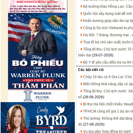
Bộ trưởng Đào Hồng Lan: Cần 
Quốc hội xây dựng luật để mở 
Khẩn trương giúp dân tìm lại tà
Công ty Du lịch Vietravel bị p
Hà Nội: 7 tháng, thương mại - 
Truy tố bà chủ sản xuất, buôn
Tổng Bí thư, Chủ tịch nước Tô 
hiện đại
(29-07-2026)
Bộ Y tế yêu cầu điều tra vụ 8
Các bài viết cũ:
Cháy 16 tàu cá ở Gia Lai: Chủ 
Biển Đông khả năng sắp có áp 
Tổng Bí thư, Chủ tịch nước: X
số
(28-06-2026)
Bí thư Hà Nội chốt nhiều 'dead
TP.HCM công bố giá 2 dự án n
Thủ tướng: Không thể đạt tăng
độ
(27-06-2026)
Vụ lừa đảo 'hợp đồng kỳ nghỉ'