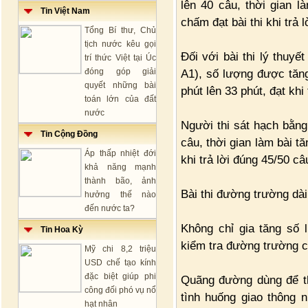
lên 40 câu, thời gian l
Tin Việt Nam
chấm đạt bài thi khi trả 
Tổng Bí thư, Chủ
tịch nước kêu gọi
Đối với bài thi lý thuy
trí thức Việt tại Úc
đóng góp giải
A1), số lượng được tăng 
quyết những bài
phút lên 33 phút, đạt khi
toán lớn của đất
nước
Người thi sát hạch bằng
Tin Cộng Đồng
câu, thời gian làm bài t
Áp thấp nhiệt đới
khi trả lời đúng 45/50 câ
khả năng mạnh
thành bão, ảnh
Bài thi đường trường dà
hưởng thế nào
đến nước ta?
Không chỉ gia tăng số 
Tin Hoa Kỳ
kiểm tra đường trường cũ
Mỹ chi 8,2 triệu
USD chế tạo kính
đặc biệt giúp phi
Quãng đường dùng để t
công đối phó vụ nổ
tình huống giao thông 
hạt nhân