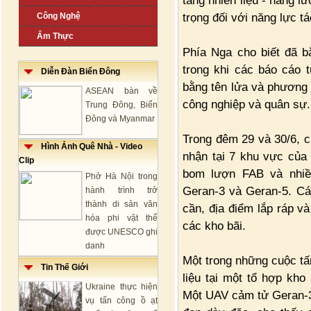
tầng nhiên liệu - năng 
trọng đối với năng lực t
Công Nghệ
Ẩm Thực
Phía Nga cho biết đã b
trong khi các báo cáo t
Diễn Đàn Biển Đông
bằng tên lửa và phương
ASEAN bàn về
công nghiệp và quân sự.
Trung Đông, Biển
Đông và Myanmar
Trong đêm 29 và 30/6, c
Hình Ảnh Quê Nhà - Video
nhận tại 7 khu vực của 
Clip
bom lượn FAB và nhiề
Phở Hà Nội trong
Geran-3 và Geran-5. Cá
hành trình trở
thành di sản văn
cần, địa điểm lắp ráp và
hóa phi vật thể
các kho bãi.
được UNESCO ghi
danh
Một trong những cuộc tấ
Tin Thế Giới
liệu tại một tổ hợp kho
Ukraine thực hiện
Một UAV cảm tử Geran-3
vụ tấn công ồ ạt