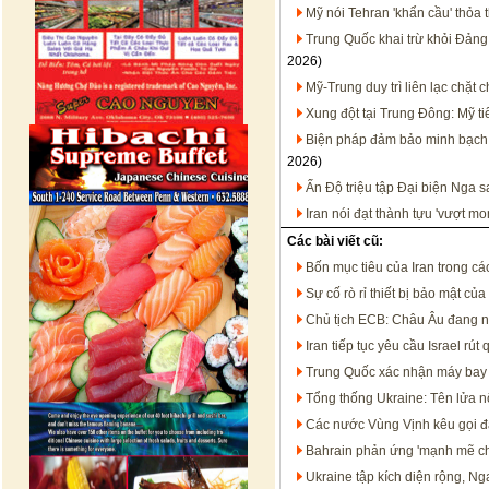
Mỹ nói Tehran 'khẩn cầu' thỏa 
Trung Quốc khai trừ khỏi Đảng
2026)
Mỹ-Trung duy trì liên lạc chặt
Xung đột tại Trung Đông: Mỹ t
Biện pháp đảm bảo minh bạch t
2026)
Ấn Độ triệu tập Đại biện Nga 
Iran nói đạt thành tựu 'vượt m
Các bài viết cũ:
Bốn mục tiêu của Iran trong c
Sự cố rò rỉ thiết bị bảo mật của
Chủ tịch ECB: Châu Âu đang n
Iran tiếp tục yêu cầu Israel rú
Trung Quốc xác nhận máy bay 
Tổng thống Ukraine: Tên lửa n
Các nước Vùng Vịnh kêu gọi đ
Bahrain phản ứng 'mạnh mẽ ch
Ukraine tập kích diện rộng, Ng