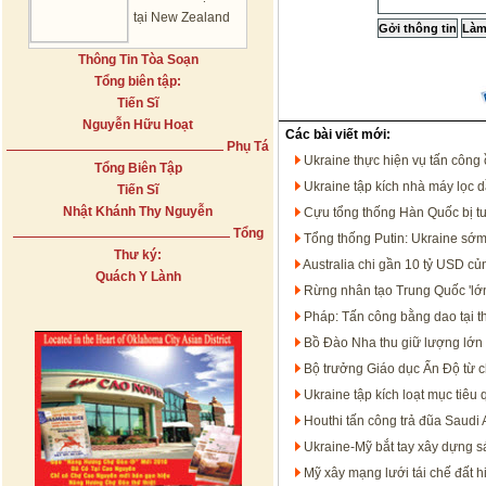
tại New Zealand
Thông Tin Tòa Soạn
Tổng biên tập:
Tiến Sĩ
Nguyễn Hữu Hoạt
Các bài viết mới:
Phụ Tá
Ukraine thực hiện vụ tấn công 
Tổng Biên Tập
Ukraine tập kích nhà máy lọc 
Tiến Sĩ
Nhật Khánh Thy Nguyễn
Cựu tổng thống Hàn Quốc bị t
Tổng
Tổng thống Putin: Ukraine sớm
Thư ký:
Australia chi gần 10 tỷ USD c
Quách Y Lành
Rừng nhân tạo Trung Quốc 'lớn
Pháp: Tấn công bằng dao tại t
Bồ Đào Nha thu giữ lượng lớn 
Bộ trưởng Giáo dục Ấn Độ từ c
Ukraine tập kích loạt mục tiêu
Houthi tấn công trả đũa Saudi 
Ukraine-Mỹ bắt tay xây dựng s
Mỹ xây mạng lưới tái chế đất h