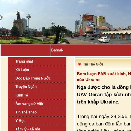
Bahrain, Kuwait tuyên bố-
Trang nhất
Tin Thế Giới
Xã Luận
Bom lượn FAB xuất kích, N
Đọc Báo Trong Nước
của Ukraine
Nga được cho là đồng 
Truyện Ngắn
UAV Geran tập kích nh
Kinh Tế
trên khắp Ukraine.
Âm vang sử Việt
Tin Thể Thao
Trong hai ngày 29-30/6, 
Y Học
công cả ban đêm lẫn ban
Tâm lý - Xã hội