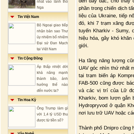
đen dày đặc, cho thấy 
nhất vào lãnh thổ
phần trong chiến dịch t
Nga
liệu của Ukraine, tiếp 
Tin Việt Nam
đó, khi 7 trạm xăng đượ
Bộ Ngoại giao tiếp
tuyến Kharkiv - Sumy, 
nhận bản sao Thư
ủy nhiệm bổ nhiệm
hiệu hóa, gây khó khăn
Đại sứ Đan Mạch
giới.
tại Việt Nam
Tin Cộng Đồng
Hạ tầng năng lượng cũ
Áp thấp nhiệt đới
UAV góc nhìn thứ nhất 
khả năng mạnh
tại trạm biến áp Kompr
thành bão, ảnh
FAB-500 cũng được báo
hưởng thế nào
và các vị trí của Lữ đ
đến nước ta?
Kharkiv, bom lượn gắn
Tin Hoa Kỳ
Hydropryvod ở quận Kho
Ông Trump làm gì
nơi lưu trữ UAV hoặc các 
với 1,4 tỷ USD thu
được từ tiền số?
Thành phố Dnipro cũng h
Văn Nghệ