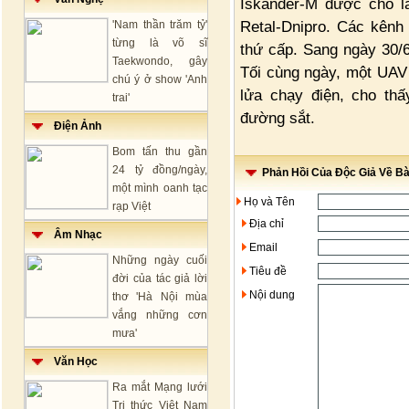
Iskander-M được cho l
Retal-Dnipro. Các kênh 
'Nam thần trăm tỷ'
từng là võ sĩ
thứ cấp. Sang ngày 30/6
Taekwondo, gây
Tối cùng ngày, một UAV
chú ý ở show 'Anh
lửa chạy điện, cho th
trai'
đường sắt.
Điện Ảnh
Bom tấn thu gần
24 tỷ đồng/ngày,
Phản Hồi Của Độc Giả Về Bài
một mình oanh tạc
Họ và Tên
rạp Việt
Địa chỉ
Âm Nhạc
Email
Những ngày cuối
Tiêu đề
đời của tác giả lời
Nội dung
thơ 'Hà Nội mùa
vắng những cơn
mưa'
Văn Học
Ra mắt Mạng lưới
Tri thức Việt Nam