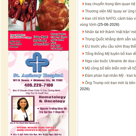
Iraq chuyển trọng tâm quan hệ 
Thượng viện Mỹ 'quay xe' ủng 
Iran chỉ trích NATO, cảnh báo
vùng Vịnh
(25-06-2026)
Nhân tài trở thành 'mặt trận' m
Trung Quốc khẳng định sẵn sàn
EU trước yêu cầu sớm thay thế 
Tổng thống Mỹ tuyên bố Iran đ
Nga cáo buộc Ukraine đe dọa 
Mỹ công bố tiến triển mới về h
Đàm phán hạt nhân Mỹ - Iran b
Ông Trump nói Iran mới là bên 
2026)