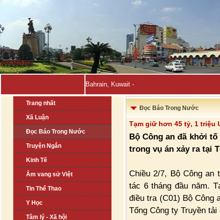
Bahrain, Kuwait tuyên bố đẩy _
Trang nhất
Đọc Báo Trong Nước
Xã Luận
Tạm giữ hơn 45 tỷ, 1 triệu
Đọc Báo Trong Nước
Bộ Công an đã khởi tố 
Truyện Ngắn
trong vụ án xảy ra tại 
Kinh Tế
Chiều 2/7, Bộ Công an t
Âm vang sử Việt
tác 6 tháng đầu năm. T
Tin Thể Thao
điều tra (C01) Bộ Công an
Y Học
Tổng Công ty Truyền tải
Tâm lý - Xã hội