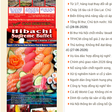
Từ 1/7, hàng loạt thay đổi về 
Cháy 16 tàu cá ở Gia Lai: Chủ 
Biển Đông khả năng sắp có áp 
Tổng Bí thư, Chủ tịch nước: X
số
(28-06-2026)
Bí thư Hà Nội chốt nhiều 'dead
TP.HCM công bố giá 2 dự án n
Thủ tướng: Không thể đạt tăng
độ
(27-06-2026)
Vụ lừa đảo 'hợp đồng kỳ nghỉ'
Chính phủ giao năm 2026 tăn
Nổ súng bắn chết người xong, 
Xử lý nghiêm hành vi cố ý xâ
Người đàn ông hành hung phụ 
Công ty 'hợp đồng kỳ nghỉ' lên 
Cá độ World Cup: Không chỉ mất
Dính tội cướp tài sản vì lấy đi
Hà Nội thông tin về công bố 