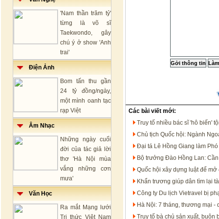
'Nam thần trăm tỷ'
từng là võ sĩ
Taekwondo, gây
chú ý ở show 'Anh
trai'
Điện Ảnh
Bom tấn thu gần
24 tỷ đồng/ngày,
một mình oanh tạc
rạp Việt
Các bài viết mới:
Truy tố nhiều bác sĩ 'hô biến'
Âm Nhạc
Chủ tịch Quốc hội: Ngành Ngoạ
Những ngày cuối
Đại tá Lê Hồng Giang làm Ph
đời của tác giả lời
Bộ trưởng Đào Hồng Lan: Cần 
thơ 'Hà Nội mùa
vắng những cơn
Quốc hội xây dựng luật để mở 
mưa'
Khẩn trương giúp dân tìm lại tà
Công ty Du lịch Vietravel bị p
Văn Học
Hà Nội: 7 tháng, thương mại - 
Ra mắt Mạng lưới
Truy tố bà chủ sản xuất, buôn
Tri thức Việt Nam