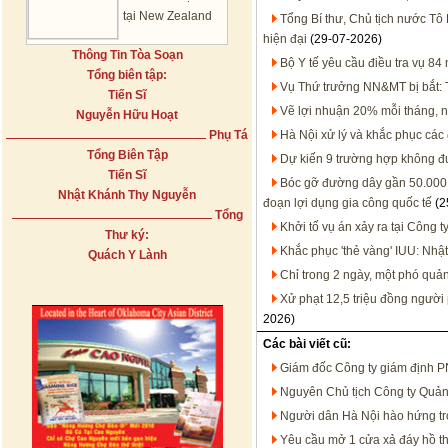
tại New Zealand
Tổng Bí thư, Chủ tịch nước Tô 
hiện đại
(29-07-2026)
Thông Tin Tòa Soạn
Bộ Y tế yêu cầu điều tra vụ 8
Tổng biên tập:
Vụ Thứ trưởng NN&MT bị bắt: T
Tiến Sĩ
Vẽ lợi nhuận 20% mỗi tháng, 
Nguyễn Hữu Hoạt
Phụ Tá
Hà Nội xử lý và khắc phục các
Tổng Biên Tập
Dự kiến 9 trường hợp không đư
Tiến Sĩ
Bóc gỡ đường dây gần 50.000 
Nhật Khánh Thy Nguyễn
đoạn lợi dụng gia công quốc tế
(2
Tổng
Khởi tố vụ án xảy ra tại Công t
Thư ký:
Khắc phục 'thẻ vàng' IUU: Nhật
Quách Y Lành
Chỉ trong 2 ngày, một phó quả
Xử phạt 12,5 triệu đồng người
2026)
Các bài viết cũ:
Giám đốc Công ty giám định PNJ
Nguyên Chủ tịch Công ty Quản 
Người dân Hà Nội hào hứng tr
Yêu cầu mở 1 cửa xả đáy hồ t