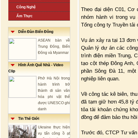
Công Nghệ
Theo đại diện C01, Cơ 
Ẩm Thực
nhóm hành vi trong vụ
Tổng công ty Truyền tải 
Diễn Đàn Biển Đông
Vụ án xảy ra tại 13 đơn 
ASEAN bàn về
Trung Đông, Biển
Quản lý dự án các công
Đông và Myanmar
trình điện miền Trung,
tạo cột thép Đông Anh,
Hình Ảnh Quê Nhà - Video
phần Sông Đà 11, một 
Clip
nghiệp liên quan.
Phở Hà Nội trong
hành trình trở
thành di sản văn
Về công tác kê biên, thu
hóa phi vật thể
đã tạm giữ hơn 45,8 tỷ 
được UNESCO ghi
tỏa tài khoản chứng kho
danh
đồng để đảm bảo thu hồi
Tin Thế Giới
Ukraine thực hiện
Trước đó, CTCP Tư vấn 
vụ tấn công ồ ạt