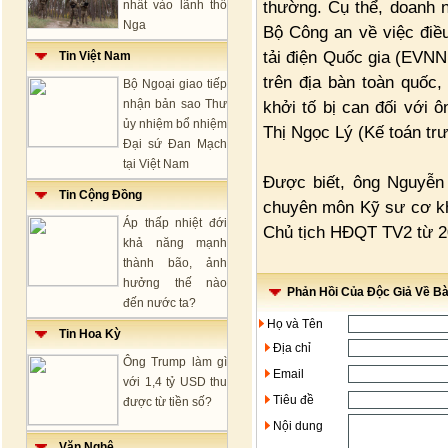
thường. Cụ thể, doanh 
nhất vào lãnh thổ
Nga
Bộ Công an về việc điều
tải điện Quốc gia (EVN
Tin Việt Nam
trên địa bàn toàn quốc
Bộ Ngoại giao tiếp
nhận bản sao Thư
khởi tố bị can đối với
ủy nhiệm bổ nhiệm
Thị Ngọc Lý (Kế toán trư
Đại sứ Đan Mạch
tại Việt Nam
Được biết, ông Nguyễn 
Tin Cộng Đồng
chuyên môn Kỹ sư cơ kh
Áp thấp nhiệt đới
Chủ tịch HĐQT TV2 từ 2
khả năng mạnh
thành bão, ảnh
hưởng thế nào
Phản Hồi Của Độc Giả Về Bài
đến nước ta?
Họ và Tên
Tin Hoa Kỳ
Địa chỉ
Ông Trump làm gì
Email
với 1,4 tỷ USD thu
Tiêu đề
được từ tiền số?
Nội dung
Văn Nghệ