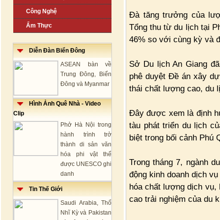
Công Nghệ
Đà tăng trưởng của lượ
Ẩm Thực
Tổng thu từ du lịch tại
46% so với cùng kỳ và 
Diễn Đàn Biển Đông
Sở Du lịch An Giang đ
ASEAN bàn về
Trung Đông, Biển
phê duyệt Đề án xây dựn
Đông và Myanmar
thái chất lượng cao, du 
Hình Ảnh Quê Nhà - Video
Đây được xem là định h
Clip
tàu phát triển du lịch 
Phở Hà Nội trong
hành trình trở
biệt trong bối cảnh Phú
thành di sản văn
hóa phi vật thể
Trong tháng 7, ngành du 
được UNESCO ghi
động kinh doanh dịch vụ
danh
hóa chất lượng dịch vụ,
Tin Thế Giới
cao trải nghiệm của du 
Saudi Arabia, Thổ
Nhĩ Kỳ và Pakistan