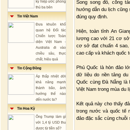
Song song đó, công tá
ký hiệp ước phòng
thủ ba bên
hướng dẫn du lịch cũng
đúng quy định.
Tin Việt Nam
Đưa khuôn khổ
quan hệ Đối tác
Hiện, toàn tỉnh An Gia
Chiến lược Toàn
lượng cao với 21 cơ sở
diện Việt Nam -
cơ sở đạt chuẩn 4 sao,
Australia đi vào
cao cấp và khách quốc t
chiều sâu, thực
chất, hiệu quả
Phú Quốc là hòn đảo lớ
Tin Cộng Đồng
dữ liệu do nền tảng du
Áp thấp nhiệt đới
Quốc cùng Đà Nẵng là h
khả năng mạnh
thành bão, ảnh
Việt Nam trong mùa du l
hưởng thế nào
đến nước ta?
Kết quả này cho thấy đả
Tin Hoa Kỳ
trong nước và quốc tế 
Ông Trump làm gì
đảo đặc sắc cùng chuỗi s
với 1,4 tỷ USD thu
được từ tiền số?