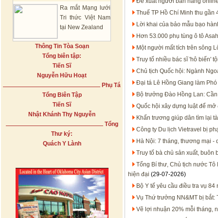
Đề xuất người bán hàng onlin
Ra mắt Mạng lưới
Thuế TP Hồ Chí Minh thu gần 
Tri thức Việt Nam
Lời khai của bảo mẫu bạo hàn
tại New Zealand
Hơn 53.000 phụ tùng ô tô Asah
Thông Tin Tòa Soạn
Một người mất tích trên sông 
Tổng biên tập:
Truy tố nhiều bác sĩ 'hô biến'
Tiến Sĩ
Chủ tịch Quốc hội: Ngành Ngoạ
Nguyễn Hữu Hoạt
Đại tá Lê Hồng Giang làm Ph
Phụ Tá
Bộ trưởng Đào Hồng Lan: Cần 
Tổng Biên Tập
Tiến Sĩ
Quốc hội xây dựng luật để mở 
Nhật Khánh Thy Nguyễn
Khẩn trương giúp dân tìm lại tà
Tổng
Công ty Du lịch Vietravel bị p
Thư ký:
Hà Nội: 7 tháng, thương mại - 
Quách Y Lành
Truy tố bà chủ sản xuất, buôn
Tổng Bí thư, Chủ tịch nước Tô 
hiện đại
(29-07-2026)
Bộ Y tế yêu cầu điều tra vụ 8
Vụ Thứ trưởng NN&MT bị bắt: T
Vẽ lợi nhuận 20% mỗi tháng, 