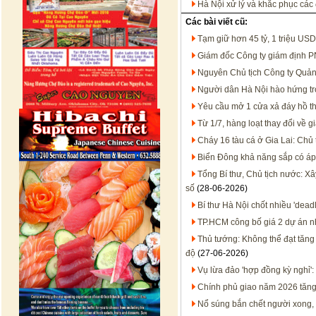
Hà Nội xử lý và khắc phục các
Các bài viết cũ:
Tạm giữ hơn 45 tỷ, 1 triệu USD
Giám đốc Công ty giám định PNJ
Nguyên Chủ tịch Công ty Quản 
Người dân Hà Nội hào hứng tr
Yêu cầu mở 1 cửa xả đáy hồ t
Từ 1/7, hàng loạt thay đổi về 
Cháy 16 tàu cá ở Gia Lai: Chủ 
Biển Đông khả năng sắp có áp 
Tổng Bí thư, Chủ tịch nước: X
số
(28-06-2026)
Bí thư Hà Nội chốt nhiều 'dead
TP.HCM công bố giá 2 dự án n
Thủ tướng: Không thể đạt tăng
độ
(27-06-2026)
Vụ lừa đảo 'hợp đồng kỳ nghỉ'
Chính phủ giao năm 2026 tăn
Nổ súng bắn chết người xong, 