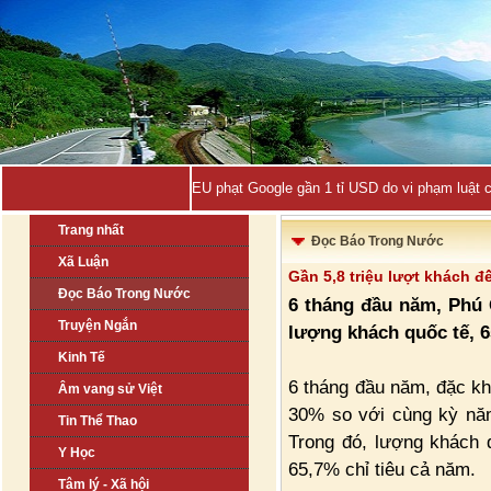
EU phạt Google gần 1 tỉ USD do vi phạm luật 
Trang nhất
Đọc Báo Trong Nước
Xã Luận
Gần 5,8 triệu lượt khách 
Đọc Báo Trong Nước
6 tháng đầu năm, Phú 
Truyện Ngắn
lượng khách quốc tế, 65
Kinh Tế
6 tháng đầu năm, đặc kh
Âm vang sử Việt
30% so với cùng kỳ năm 
Tin Thể Thao
Trong đó, lượng khách q
Y Học
65,7% chỉ tiêu cả năm.
Tâm lý - Xã hội