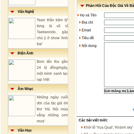
Phản Hồi Của Độc Giả Về Bài
Văn Nghệ
Họ và Tên
'Nam thần trăm tỷ'
Địa chỉ
từng là võ sĩ
Email
Taekwondo, gây
chú ý ở show 'Anh
Tiêu đề
trai'
Nội dung
Điện Ảnh
Bom tấn thu gần
24 tỷ đồng/ngày,
một mình oanh tạc
rạp Việt
Âm Nhạc
Những ngày cuối
đời của tác giả lời
thơ 'Hà Nội mùa
vắng những cơn
Các bài viết mới:
mưa'
Khởi tố 'Vua Quạt', 'Khánh sk
Văn Học