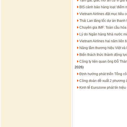
Tạm gác giấc mơ an cư vì giá vậ
BIS cảnh báo hàng loạt 'điểm n
Vietnam Airlines đặt mục tiêu c
Thái Lan tăng tốc dự án thanh 
Chuyên gia IMF: Toàn cầu hóa 
Lý do Ngân hàng Nhà nước mở 
Vietnam Airlines hai năm liên 
Nâng tầm thương hiệu Việt và b
Biến thách thức thành động lự
Công ty liên quan ông Đỗ Thàn
2026)
Định hướng phát triển Tổng c
Công đoàn đề xuất 2 phương án
Kinh tế Eurozone phát tín hiệu