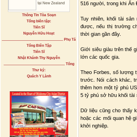
516 người, trong khi Ấn 
tại New Zealand
Thông Tin Tòa Soạn
Tuy nhiên, khối tài sả
Tổng biên tập:
được, nếu thị trường c
Tiến Sĩ
thời gian gần đây.
Nguyễn Hữu Hoạt
Phụ Tá
Tổng Biên Tập
Giới siêu giàu trên thế 
Tiến Sĩ
lớn các quốc gia.
Nhật Khánh Thy Nguyễn
Tổng
Thư ký:
Theo Forbes, số lượng 
Quách Y Lành
trước. Nói cách khác, t
thêm hơn một tỷ phú USD
5 tỷ phú sở hữu khối tài
Dữ liệu cũng cho thấy 
hoặc các mối quan hệ gi
khởi nghiệp.