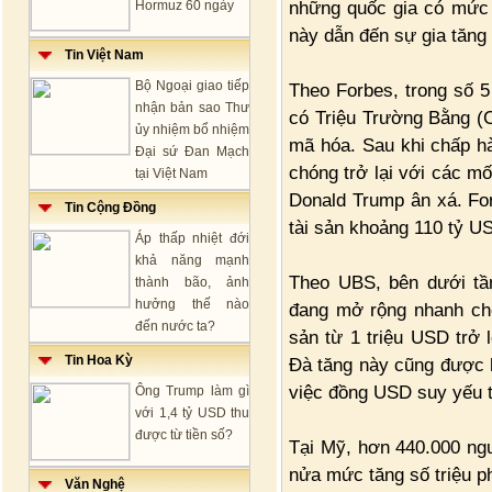
những quốc gia có mức 
Hormuz 60 ngày
này dẫn đến sự gia tăng 
Tin Việt Nam
Bộ Ngoại giao tiếp
Theo Forbes, trong số 
nhận bản sao Thư
có Triệu Trường Bằng (C
ủy nhiệm bổ nhiệm
mã hóa. Sau khi chấp hà
Đại sứ Đan Mạch
chóng trở lại với các m
tại Việt Nam
Donald Trump ân xá. Fo
Tin Cộng Đồng
tài sản khoảng 110 tỷ US
Áp thấp nhiệt đới
khả năng mạnh
Theo UBS, bên dưới tầ
thành bão, ảnh
hưởng thế nào
đang mở rộng nhanh chó
đến nước ta?
sản từ 1 triệu USD trở 
Tin Hoa Kỳ
Đà tăng này cũng được h
việc đồng USD suy yếu 
Ông Trump làm gì
với 1,4 tỷ USD thu
được từ tiền số?
Tại Mỹ, hơn 440.000 ngư
nửa mức tăng số triệu p
Văn Nghệ