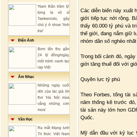
'Nam thần trăm tỷ'
Các diễn biến này xuất h
từng là võ sĩ
giới tiếp tục nới rộng.
Taekwondo, gây
chú ý ở show 'Anh
thấy 60.000 tỷ phú và t
trai'
thế giới, đang nắm giữ l
nhóm dân số nghèo nhất 
Điện Ảnh
Bom tấn thu gần
24 tỷ đồng/ngày,
Trong bối cảnh đó, ngày 
một mình oanh tạc
giới tăng thuế đối với giớ
rạp Việt
Âm Nhạc
Quyền lực tỷ phú
Những ngày cuối
đời của tác giả lời
Theo Forbes, tổng tài s
thơ 'Hà Nội mùa
năm thống kê trước đó,
vắng những cơn
tài sản này lớn hơn GDP
mưa'
Quốc.
Văn Học
Ra mắt Mạng lưới
Mỹ dẫn đầu với kỷ lục 9
Tri thức Việt Nam