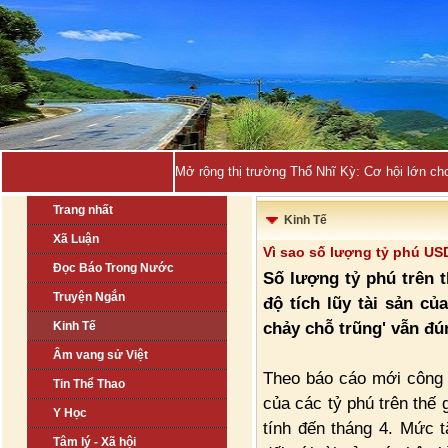
Mở rộng thị trường Thổ Nhĩ Kỳ: Cơ hội lớn ch
Trang nhất
Kinh Tế
Xã Luận
Vì sao số lượng tỷ phú US
Đọc Báo Trong Nước
Số lượng tỷ phú trên t
Truyện Ngắn
độ tích lũy tài sản củ
chảy chỗ trũng' vẫn đ
Kinh Tế
Âm vang sử Việt
Theo báo cáo mới công 
Tin Thể Thao
của các tỷ phú trên thế 
Y Học
tính đến tháng 4. Mức 
Tâm lý - Xã hội