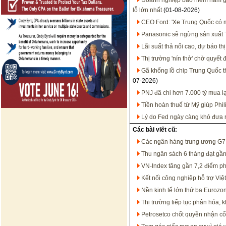
Doanh nghiệp bảo hiểm nắm gần
lỗ lớn nhất
(01-08-2026)
CEO Ford: 'Xe Trung Quốc có mặ
Panasonic sẽ ngừng sản xuất T
Lãi suất thả nổi cao, dự báo t
Thị trường 'nín thở' chờ quyết
Gã khổng lồ chip Trung Quốc 
07-2026)
PNJ đã chi hơn 7.000 tỷ mua l
Tiền hoàn thuế từ Mỹ giúp Phil
Lý do Fed ngày càng khó đưa ra
Các bài viết cũ:
Các ngân hàng trung ương G7
Thu ngân sách 6 tháng đạt gầ
VN-Index tăng gần 7,2 điểm ph
Kết nối công nghiệp hỗ trợ Việ
Nền kinh tế lớn thứ ba Eurozo
Thị trường tiếp tục phân hóa, 
Petrosetco chốt quyền nhận cổ