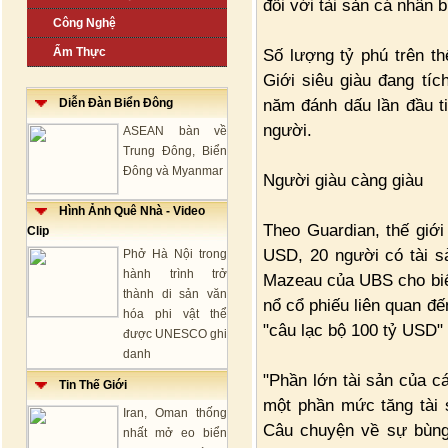
đối với tài sản cá nhân 
Công Nghệ
Ẩm Thực
Số lượng tỷ phú trên th
Giới siêu giàu đang tíc
năm đánh dấu lần đầu t
Diễn Đàn Biển Đông
người.
ASEAN bàn về
Trung Đông, Biển
Đông và Myanmar
Người giàu càng giàu
Hình Ảnh Quê Nhà - Video
Theo Guardian, thế giới
Clip
USD, 20 người có tài 
Phở Hà Nội trong
hành trình trở
Mazeau của UBS cho biết
thành di sản văn
nổ cổ phiếu liên quan đế
hóa phi vật thể
"câu lạc bộ 100 tỷ USD" 
được UNESCO ghi
danh
"Phần lớn tài sản của cá
Tin Thế Giới
một phần mức tăng tài 
Iran, Oman thống
Câu chuyện về sự bùng 
nhất mở eo biển