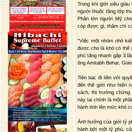
Trong khi giới siêu giàu
người thuộc tầng lớp thu
Phần lớn người Mỹ cho 
cóp được gì, thậm chí cò
"Việc một nhóm nhỏ kiể
được cho là khó có thể x
phú tăng nhanh gấp 3 l
ông Amitabh Behar, Giám
Tiền bạc đi liền với qu
đến thế giới như hiện n
sách, thị trường chứng
này lại chính là một phầ
hành tinh lên mức khó có
Ảnh hưởng của giới tỷ ph
hành bởi một tỷ phú, cũ