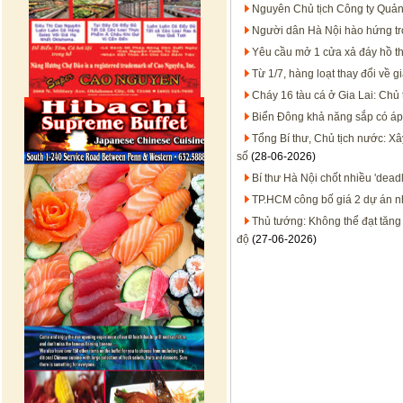
Nguyên Chủ tịch Công ty Quản 
Người dân Hà Nội hào hứng tr
Yêu cầu mở 1 cửa xả đáy hồ t
Từ 1/7, hàng loạt thay đổi về 
Cháy 16 tàu cá ở Gia Lai: Chủ 
Biển Đông khả năng sắp có áp 
Tổng Bí thư, Chủ tịch nước: X
số
(28-06-2026)
Bí thư Hà Nội chốt nhiều 'dead
TP.HCM công bố giá 2 dự án n
Thủ tướng: Không thể đạt tăng
độ
(27-06-2026)