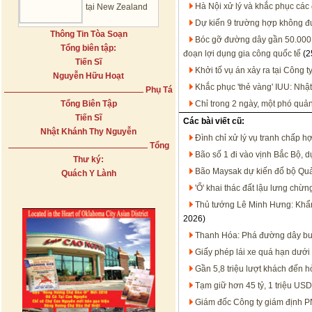
Hà Nội xử lý và khắc phục các
tại New Zealand
Dự kiến 9 trường hợp không đư
Thông Tin Tòa Soạn
Bóc gỡ đường dây gần 50.000 
Tổng biên tập:
đoạn lợi dụng gia công quốc tế
(2
Tiến Sĩ
Khởi tố vụ án xảy ra tại Công t
Nguyễn Hữu Hoạt
Khắc phục 'thẻ vàng' IUU: Nhật
Phụ Tá
Tổng Biên Tập
Chỉ trong 2 ngày, một phó quả
Tiến Sĩ
Các bài viết cũ:
Nhật Khánh Thy Nguyễn
Đình chỉ xử lý vụ tranh chấp h
Tổng
Bão số 1 đi vào vịnh Bắc Bộ, d
Thư ký:
Bão Maysak dự kiến đổ bộ Qu
Quách Y Lành
'Ổ' khai thác đất lậu lưng chừn
Thủ tướng Lê Minh Hưng: Khẩn 
2026)
Thanh Hóa: Phá đường dây bu
Giấy phép lái xe quá hạn dưới
Gần 5,8 triệu lượt khách đến 
Tạm giữ hơn 45 tỷ, 1 triệu USD
Giám đốc Công ty giám định PNJ