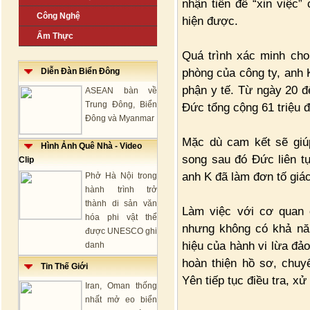
nhận tiền để “xin việc
Công Nghệ
hiện được.
Ẩm Thực
Quá trình xác minh cho
phòng của công ty, anh 
Diễn Đàn Biển Đông
phận y tế. Từ ngày 20 đ
ASEAN bàn về
Trung Đông, Biển
Đức tổng cộng 61 triệu đ
Đông và Myanmar
Mặc dù cam kết sẽ giú
Hình Ảnh Quê Nhà - Video
song sau đó Đức liên tụ
Clip
anh K đã làm đơn tố giá
Phở Hà Nội trong
hành trình trở
thành di sản văn
Làm việc với cơ quan 
hóa phi vật thể
nhưng không có khả năn
được UNESCO ghi
hiệu của hành vi lừa đả
danh
hoàn thiện hồ sơ, chuy
Tin Thế Giới
Yên tiếp tục điều tra, xử
Iran, Oman thống
nhất mở eo biển