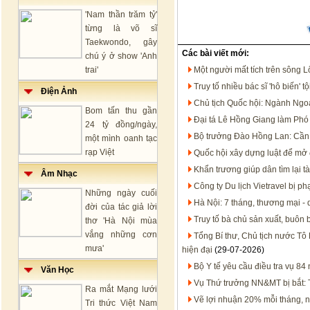
'Nam thần trăm tỷ'
từng là võ sĩ
Taekwondo, gây
Các bài viết mới:
chú ý ở show 'Anh
trai'
Một người mất tích trên sông 
Truy tố nhiều bác sĩ 'hô biến'
Điện Ảnh
Chủ tịch Quốc hội: Ngành Ngoạ
Bom tấn thu gần
Đại tá Lê Hồng Giang làm Ph
24 tỷ đồng/ngày,
Bộ trưởng Đào Hồng Lan: Cần 
một mình oanh tạc
rạp Việt
Quốc hội xây dựng luật để mở 
Khẩn trương giúp dân tìm lại tà
Âm Nhạc
Công ty Du lịch Vietravel bị p
Những ngày cuối
Hà Nội: 7 tháng, thương mại - 
đời của tác giả lời
Truy tố bà chủ sản xuất, buôn
thơ 'Hà Nội mùa
vắng những cơn
Tổng Bí thư, Chủ tịch nước Tô 
mưa'
hiện đại
(29-07-2026)
Bộ Y tế yêu cầu điều tra vụ 8
Văn Học
Vụ Thứ trưởng NN&MT bị bắt: T
Ra mắt Mạng lưới
Vẽ lợi nhuận 20% mỗi tháng, 
Tri thức Việt Nam