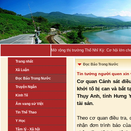
Mở rộng thị trường Thổ Nhĩ Kỳ: Cơ hội lớn ch
Trang nhất
Đọc Báo Trong Nước
Xã Luận
Tin tưởng người quen xin v
Đọc Báo Trong Nước
Cơ quan Cảnh sát điều
Truyện Ngắn
khởi tố bị can và bắt
Thụy Anh, tỉnh Hưng Y
Kinh Tế
tài sản.
Âm vang sử Việt
Tin Thể Thao
Theo cơ quan điều tra, 
Y Học
nhận đơn trình báo của
Tâm lý - Xã hội