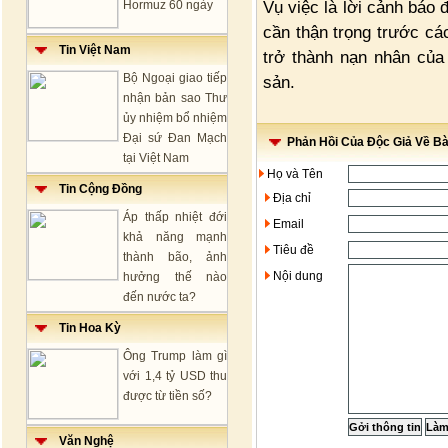
Vụ việc là lời cảnh báo 
Hormuz 60 ngày
cần thận trọng trước các
Tin Việt Nam
trở thành nạn nhân của 
Bộ Ngoại giao tiếp
sản.
nhận bản sao Thư
ủy nhiệm bổ nhiệm
Đại sứ Đan Mạch
Phản Hồi Của Độc Giả Về Bài
tại Việt Nam
Họ và Tên
Tin Cộng Đồng
Địa chỉ
Áp thấp nhiệt đới
Email
khả năng mạnh
Tiêu đề
thành bão, ảnh
Nội dung
hưởng thế nào
đến nước ta?
Tin Hoa Kỳ
Ông Trump làm gì
với 1,4 tỷ USD thu
được từ tiền số?
Văn Nghệ