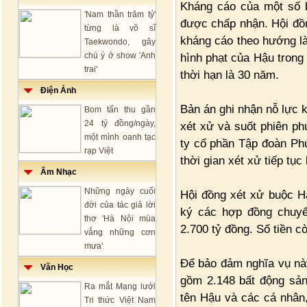
Kháng cáo của một số b
'Nam thần trăm tỷ'
được chấp nhận. Hội đồn
từng là võ sĩ
kháng cáo theo hướng là
Taekwondo, gây
chú ý ở show 'Anh
hình phạt của Hậu trong 
trai'
thời hạn là 30 năm.
Điện Ảnh
Bản án ghi nhận nỗ lực 
Bom tấn thu gần
24 tỷ đồng/ngày,
xét xử và suốt phiên ph
một mình oanh tạc
ty cổ phần Tập đoàn Phú
rạp Việt
thời gian xét xử tiếp tụ
Âm Nhạc
Những ngày cuối
Hội đồng xét xử buộc H
đời của tác giả lời
ký các hợp đồng chuy
thơ 'Hà Nội mùa
2.700 tỷ đồng. Số tiền cò
vắng những cơn
mưa'
Để bảo đảm nghĩa vụ này
Văn Học
gồm 2.148 bất động sản
Ra mắt Mạng lưới
tên Hậu và các cá nhân,
Tri thức Việt Nam