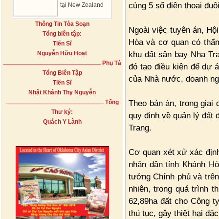
cùng 5 số điện thoại đuô
tại New Zealand
Thông Tin Tòa Soạn
Ngoài việc tuyên án, Hộ
Tổng biên tập:
Hòa và cơ quan có thẩm 
Tiến Sĩ
khu đất sân bay Nha Tran
Nguyễn Hữu Hoạt
Phụ Tá
đó tạo điều kiện để dự á
Tổng Biên Tập
của Nhà nước, doanh ngh
Tiến Sĩ
Nhật Khánh Thy Nguyễn
Theo bản án, trong giai
Tổng
Thư ký:
quy định về quản lý đất 
Quách Y Lành
Trang.
Cơ quan xét xử xác địn
nhân dân tỉnh Khánh Hò
tướng Chính phủ và trên
nhiên, trong quá trình t
62,89ha đất cho Công t
thủ tục, gây thiệt hại đ