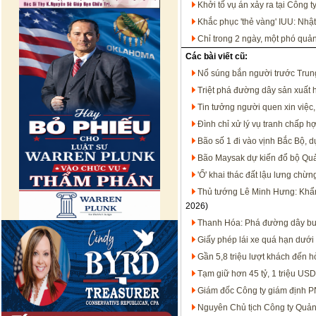
Khởi tố vụ án xảy ra tại Công t
Khắc phục 'thẻ vàng' IUU: Nhật
Chỉ trong 2 ngày, một phó quả
Các bài viết cũ:
Nổ súng bắn người trước Trung
Triệt phá đường dây sản xuất 
Tin tưởng người quen xin việc,
Đình chỉ xử lý vụ tranh chấp h
Bão số 1 đi vào vịnh Bắc Bộ, d
Bão Maysak dự kiến đổ bộ Qu
'Ổ' khai thác đất lậu lưng chừn
Thủ tướng Lê Minh Hưng: Khẩn 
2026)
Thanh Hóa: Phá đường dây bu
Giấy phép lái xe quá hạn dưới
Gần 5,8 triệu lượt khách đến 
Tạm giữ hơn 45 tỷ, 1 triệu USD
Giám đốc Công ty giám định PNJ
Nguyên Chủ tịch Công ty Quản 