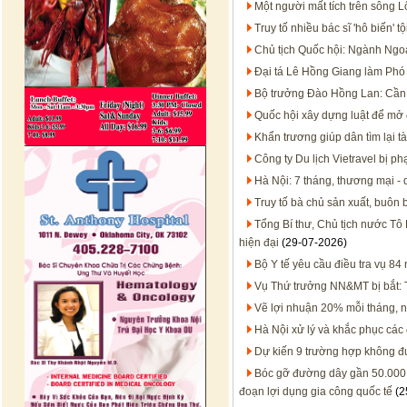
Một người mất tích trên sông 
Truy tố nhiều bác sĩ 'hô biến'
Chủ tịch Quốc hội: Ngành Ngoạ
Đại tá Lê Hồng Giang làm Ph
Bộ trưởng Đào Hồng Lan: Cần 
Quốc hội xây dựng luật để mở 
Khẩn trương giúp dân tìm lại tà
Công ty Du lịch Vietravel bị p
Hà Nội: 7 tháng, thương mại - 
Truy tố bà chủ sản xuất, buôn
Tổng Bí thư, Chủ tịch nước Tô 
hiện đại
(29-07-2026)
Bộ Y tế yêu cầu điều tra vụ 8
Vụ Thứ trưởng NN&MT bị bắt: T
Vẽ lợi nhuận 20% mỗi tháng, 
Hà Nội xử lý và khắc phục các
Dự kiến 9 trường hợp không đư
Bóc gỡ đường dây gần 50.000 
đoạn lợi dụng gia công quốc tế
(2