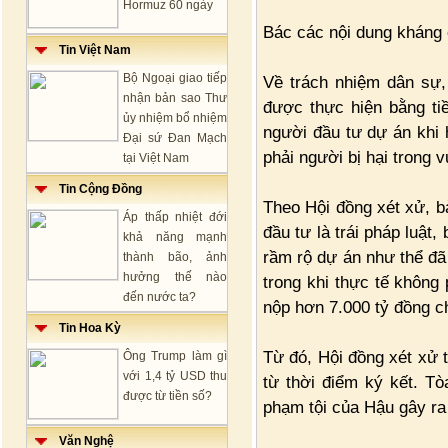
Hormuz 60 ngày
Bác các nội dung kháng 
Tin Việt Nam
Bộ Ngoại giao tiếp
Về trách nhiệm dân sự,
nhận bản sao Thư
được thực hiện bằng ti
ủy nhiệm bổ nhiệm
người đầu tư dự án khi 
Đại sứ Đan Mạch
phải người bị hại trong v
tại Việt Nam
Tin Cộng Đồng
Theo Hội đồng xét xử, b
Áp thấp nhiệt đới
đầu tư là trái pháp luật
khả năng mạnh
rầm rộ dự án như thể đã 
thành bão, ảnh
hưởng thế nào
trong khi thực tế không 
đến nước ta?
nộp hơn 7.000 tỷ đồng 
Tin Hoa Kỳ
Từ đó, Hội đồng xét xử 
Ông Trump làm gì
với 1,4 tỷ USD thu
từ thời điểm ký kết. Tò
được từ tiền số?
phạm tội của Hậu gây ra 
Văn Nghệ