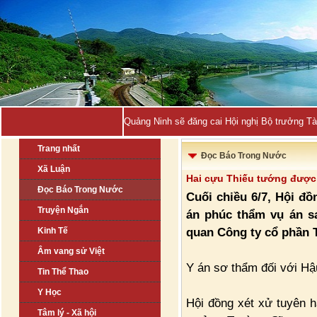
Quảng Ninh sẽ đăng cai Hội nghị Bộ trưởng T
Trang nhất
Đọc Báo Trong Nước
Xã Luận
Hai cựu Thiếu tướng được
Đọc Báo Trong Nước
Cuối chiều 6/7, Hội đ
Truyện Ngắn
án phúc thẩm vụ án sa
quan Công ty cổ phần 
Kinh Tế
Âm vang sử Việt
Y án sơ thẩm đối với Hậ
Tin Thể Thao
Y Học
Hội đồng xét xử tuyên 
Tâm lý - Xã hội