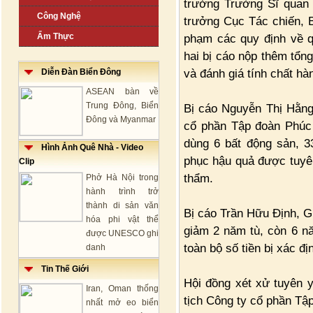
trưởng Trường Sĩ quan
Công Nghệ
trưởng Cục Tác chiến, 
Ẩm Thực
phạm các quy định về q
hai bị cáo nộp thêm tổng
và đánh giá tính chất hà
Diễn Đàn Biển Đông
ASEAN bàn về
Trung Đông, Biển
Bị cáo Nguyễn Thị Hằng
Đông và Myanmar
cổ phần Tập đoàn Phúc 
dùng 6 bất động sản, 3
Hình Ảnh Quê Nhà - Video
phục hậu quả được tuyê
Clip
thẩm.
Phở Hà Nội trong
hành trình trở
thành di sản văn
Bị cáo Trần Hữu Định, 
hóa phi vật thể
giảm 2 năm tù, còn 6 n
được UNESCO ghi
toàn bộ số tiền bị xác địn
danh
Tin Thế Giới
Hội đồng xét xử tuyên 
Iran, Oman thống
tịch Công ty cổ phần Tậ
nhất mở eo biển