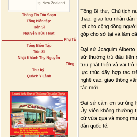
tại New Zealand
Tổng Bí thư, Chủ tịch n
Thông Tin Tòa Soạn
thao, giao lưu nhân dân 
Tổng biên tập:
lợi cho cộng đồng người
Tiến Sĩ
góp cho sở tại và làm cầ
Nguyễn Hữu Hoạt
Phụ Tá
Tổng Biên Tập
Đại sứ Joaquim Alberto
Tiến Sĩ
sứ thường trú đầu tiên
Nhật Khánh Thy Nguyễn
tựu phát triển và vai tr
Tổng
Thư ký:
lực thúc đẩy hợp tác tr
Quách Y Lành
nghệ cao, giao thông vận
tác mới.
Đại sứ cảm ơn sự ủng h
Ủy viên không thường t
cử vừa qua và mong muốn
đàn quốc tế.