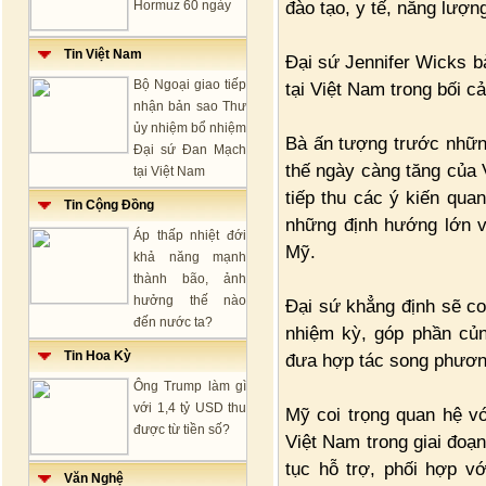
đào tạo, y tế, năng lượn
Hormuz 60 ngày
Tin Việt Nam
Đại sứ Jennifer Wicks 
Bộ Ngoại giao tiếp
tại Việt Nam trong bối 
nhận bản sao Thư
ủy nhiệm bổ nhiệm
Bà ấn tượng trước những 
Đại sứ Đan Mạch
thế ngày càng tăng của V
tại Việt Nam
tiếp thu các ý kiến qua
Tin Cộng Đồng
những định hướng lớn v
Áp thấp nhiệt đới
Mỹ.
khả năng mạnh
thành bão, ảnh
hưởng thế nào
Đại sứ khẳng định sẽ coi
đến nước ta?
nhiệm kỳ, góp phần củn
Tin Hoa Kỳ
đưa hợp tác song phương 
Ông Trump làm gì
với 1,4 tỷ USD thu
Mỹ coi trọng quan hệ v
được từ tiền số?
Việt Nam trong giai đoạn
tục hỗ trợ, phối hợp v
Văn Nghệ