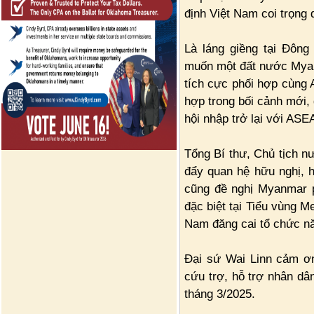
định Việt Nam coi trọng
Là láng giềng tại Đôn
muốn một đất nước Myanm
tích cực phối hợp cùng
hợp trong bối cảnh mới,
hội nhập trở lại với ASE
Tổng Bí thư, Chủ tịch n
đẩy quan hệ hữu nghị, 
cũng đề nghị Myanmar p
đặc biệt tại Tiểu vùng M
Nam đăng cai tổ chức n
Đại sứ Wai Linn cảm ơ
cứu trợ, hỗ trợ nhân d
tháng 3/2025.