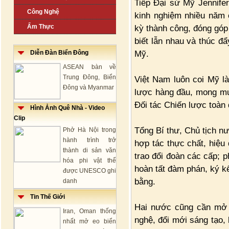
Tiếp Đại sứ Mỹ Jennifer
Công Nghệ
kinh nghiệm nhiều năm 
Ẩm Thực
kỳ thành công, đóng góp 
biết lẫn nhau và thúc đ
Mỹ.
Diễn Đàn Biển Đông
ASEAN bàn về
Trung Đông, Biển
Việt Nam luôn coi Mỹ là
Đông và Myanmar
lược hàng đầu, mong muố
Đối tác Chiến lược toàn 
Hình Ảnh Quê Nhà - Video
Clip
Tổng Bí thư, Chủ tịch n
Phở Hà Nội trong
hành trình trở
hợp tác thực chất, hiệu 
thành di sản văn
trao đổi đoàn các cấp; p
hóa phi vật thể
hoàn tất đàm phán, ký k
được UNESCO ghi
bằng.
danh
Tin Thế Giới
Hai nước cũng cần mở r
Iran, Oman thống
nghệ, đổi mới sáng tạo, 
nhất mở eo biển