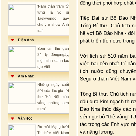
đồng thời phối hợp chặt 
'Nam thần trăm tỷ'
từng là võ sĩ
Tiếp Đại sứ Bồ Đào Nh
Taekwondo, gây
chú ý ở show 'Anh
Tổng Bí thư, Chủ tịch n
trai'
hệ với Bồ Đào Nha - đối
phát triển tích cực tron
Điện Ảnh
Bom tấn thu gần
24 tỷ đồng/ngày,
Với lịch sử 510 năm ba
một mình oanh tạc
việc hai bên nhất trí n
rạp Việt
tịch nước cũng chuyể
Âm Nhạc
Seguro thăm Việt Nam v
Những ngày cuối
đời của tác giả lời
Tổng Bí thư, Chủ tịch n
thơ 'Hà Nội mùa
đấu đưa kim ngạch thươ
vắng những cơn
Đào Nha thúc đẩy các 
mưa'
sớm gỡ bỏ "thẻ vàng" IU
Văn Học
tác trong các lĩnh vực n
Ra mắt Mạng lưới
và năng lượng.
Tri thức Việt Nam