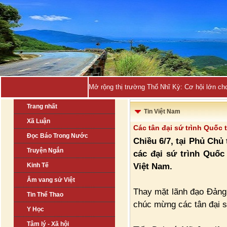
Mở rộng thị trường Thổ Nhĩ Kỳ: Cơ hội lớn ch
Trang nhất
Tin Việt Nam
Xã Luận
Các tân đại sứ trình Quốc 
Đọc Báo Trong Nước
Chiều 6/7, tại Phủ Chủ
Truyện Ngắn
các đại sứ trình Quốc
Việt Nam.
Kinh Tế
Âm vang sử Việt
Thay mặt lãnh đạo Đảng
Tin Thể Thao
chúc mừng các tân đại s
Y Học
Tâm lý - Xã hội