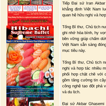
Tiếp Đại sứ Iran Akbar
khẳng định Việt Nam l
quan hệ hữu nghị và hợp 
Tổng Bí thư, Chủ tịch n
ghi nhớ hòa bình, hy vọ
bền vững giúp chấm dứt 
Việt Nam sẵn sàng đóng
mục tiêu này.
Tổng Bí thư, Chủ tịch n
nghị và hợp tác nhiều mặ
phối hợp chặt chẽ với 
gồm tăng cường tin cậy 
công nghệ tạo đột phá v
và du lịch.
Đại sứ Akbar Ghasemi 