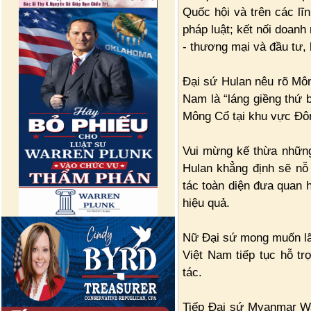
Quốc hội và trên các lĩ
pháp luật; kết nối doanh 
- thương mại và đầu tư, 
Đại sứ Hulan nêu rõ Môn
Nam là “láng giềng thứ b
Mông Cổ tại khu vực Đ
Vui mừng kế thừa những
Hulan khẳng định sẽ nỗ
tác toàn diện đưa quan h
hiệu quả.
Nữ Đại sứ mong muốn lã
Việt Nam tiếp tục hỗ tr
tác.
Tiếp Đại sứ Myanmar Wa