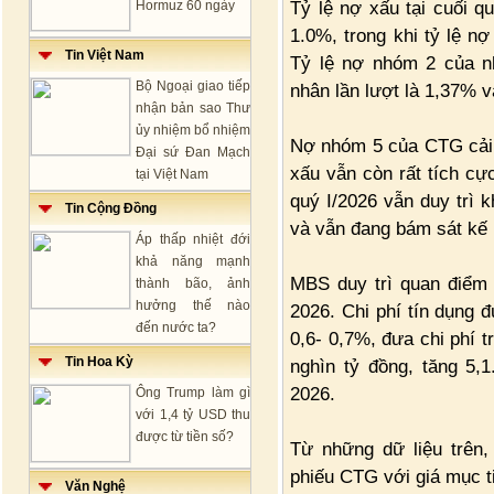
Tỷ lệ nợ xấu tại cuối q
Hormuz 60 ngày
1.0%, trong khi tỷ lệ 
Tin Việt Nam
Tỷ lệ nợ nhóm 2 của n
Bộ Ngoại giao tiếp
nhân lần lượt là 1,37% 
nhận bản sao Thư
ủy nhiệm bổ nhiệm
Nợ nhóm 5 của CTG cải t
Đại sứ Đan Mạch
xấu vẫn còn rất tích cự
tại Việt Nam
quý I/2026 vẫn duy trì 
Tin Cộng Đồng
và vẫn đang bám sát kế 
Áp thấp nhiệt đới
khả năng mạnh
MBS duy trì quan điểm
thành bão, ảnh
hưởng thế nào
2026. Chi phí tín dụng
đến nước ta?
0,6- 0,7%, đưa chi phí 
Tin Hoa Kỳ
nghìn tỷ đồng, tăng 5
2026.
Ông Trump làm gì
với 1,4 tỷ USD thu
được từ tiền số?
Từ những dữ liệu trên
phiếu CTG với giá mục t
Văn Nghệ