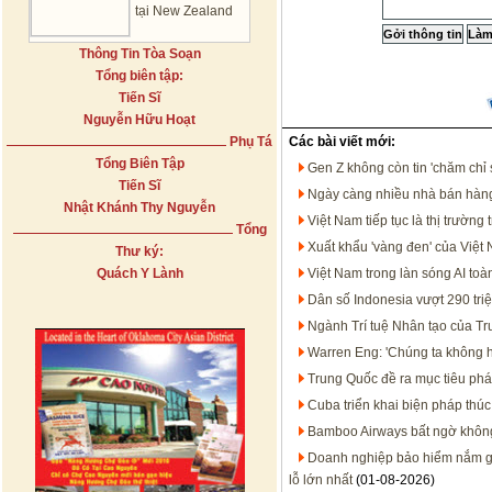
tại New Zealand
Thông Tin Tòa Soạn
Tổng biên tập:
Tiến Sĩ
Nguyễn Hữu Hoạt
Phụ Tá
Các bài viết mới:
Tổng Biên Tập
Gen Z không còn tin 'chăm chỉ 
Tiến Sĩ
Ngày càng nhiều nhà bán hàng
Nhật Khánh Thy Nguyễn
Việt Nam tiếp tục là thị trườ
Tổng
Xuất khẩu 'vàng đen' của Việt
Thư ký:
Quách Y Lành
Việt Nam trong làn sóng AI t
Dân số Indonesia vượt 290 tri
Ngành Trí tuệ Nhân tạo của T
Warren Eng: 'Chúng ta không họ
Trung Quốc đề ra mục tiêu phát
Cuba triển khai biện pháp thúc
Bamboo Airways bất ngờ không 
Doanh nghiệp bảo hiểm nắm gần
lỗ lớn nhất
(01-08-2026)