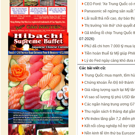
CEO Ford: 'Xe Trung Quốc có mặ
Panasonic sẽ ngừng sản xuất T
Lãi suất thả nổi cao, dự báo t
Thị trường 'nín thở' chờ quyết
Gã khổng lồ chip Trung Quốc 
07-2026)
PNJ đã chi hơn 7.000 tỷ mua l
Tiền hoàn thuế từ Mỹ giúp Phil
Lý do Fed ngày càng khó đưa ra
Các bài viết cũ:
Trung Quốc mua mạnh, tôm hùm 
Chứng khoán Ấn Độ trở thành 'v
Giá năng lượng sạch tại Mỹ tăn
Vì sao số lượng tỷ phú USD tă
Các ngân hàng trung ương G7
Thu ngân sách 6 tháng đạt gầ
VN-Index tăng gần 7,2 điểm ph
Kết nối công nghiệp hỗ trợ Việ
Nền kinh tế lớn thứ ba Eurozo