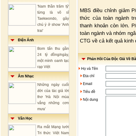
'Nam thần trăm tỷ'
MBS điều chỉnh giảm P/
từng là võ sĩ
thức của toàn ngành tr
Taekwondo, gây
chú ý ở show 'Anh
thanh khoản còn lớn. 
trai'
toàn ngành và nhóm ngân
CTG về cả kết quả kinh 
Điện Ảnh
Bom tấn thu gần
24 tỷ đồng/ngày,
Phản Hồi Của Độc Giả Về Bài
một mình oanh tạc
rạp Việt
Họ và Tên
Địa chỉ
Âm Nhạc
Email
Những ngày cuối
đời của tác giả lời
Tiêu đề
thơ 'Hà Nội mùa
Nội dung
vắng những cơn
mưa'
Văn Học
Ra mắt Mạng lưới
Tri thức Việt Nam