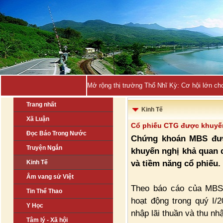
Mở rộng thị trường Thổ Nhĩ Kỳ: Cơ hội lớn ch
Trang nhất
Kinh Tế
Xã Luận
Cổ phiếu CTG được khuyế
Đọc Báo Trong Nước
Chứng khoán MBS đưa
Truyện Ngắn
khuyến nghị khả quan d
và tiềm năng cổ phiếu.
Kinh Tế
Âm vang sử Việt
Theo báo cáo của MBS,
Tin Thể Thao
hoạt động trong quý I/2
Y Học
nhập lãi thuần và thu nh
Tâm lý - Xã hội