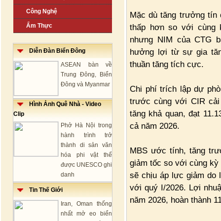
Công Nghệ
Mặc dù tăng trưởng tín
Ẩm Thực
thấp hơn so với cùng
nhưng NIM của CTG bấ
hưởng lợi từ sự gia tă
Diễn Đàn Biển Đông
thuần tăng tích cực.
ASEAN bàn về
Trung Đông, Biển
Đông và Myanmar
Chi phí trích lập dự p
trước cùng với CIR cải
Hình Ảnh Quê Nhà - Video
tăng khả quan, đạt 11.
Clip
cả năm 2026.
Phở Hà Nội trong
hành trình trở
thành di sản văn
MBS ước tính, tăng trư
hóa phi vật thể
giảm tốc so với cùng kỳ
được UNESCO ghi
sẽ chịu áp lực giảm do 
danh
với quý I/2026. Lợi nh
Tin Thế Giới
năm 2026, hoàn thành 1
Iran, Oman thống
nhất mở eo biển