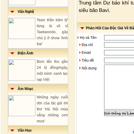
Trung tâm Dự báo khí tư
siêu bão Bavi.
Văn Nghệ
'Nam thần trăm tỷ'
từng là võ sĩ
Phản Hồi Của Độc Giả Về Bài
Taekwondo, gây
Họ và Tên
chú ý ở show 'Anh
trai'
Địa chỉ
Email
Điện Ảnh
Tiêu đề
Bom tấn thu gần
24 tỷ đồng/ngày,
Nội dung
một mình oanh tạc
rạp Việt
Âm Nhạc
Những ngày cuối
đời của tác giả lời
thơ 'Hà Nội mùa
vắng những cơn
mưa'
Văn Học