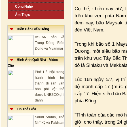
Công Nghệ
Cụ thể, chiều nay 5/7,
Ẩm Thực
trên khu vực phía Nam 
đêm nay, bão Maysak ti
đến Việt Nam.
Diễn Đàn Biển Đông
ASEAN bàn về
Trung Đông, Biển
Trong khi bão số 1 Mays
Đông và Myanmar
Dương, một siêu bão man
trên khu vực Tây Bắc Th
Hình Ảnh Quê Nhà - Video
đó là Sinlaku và Mekkala
Clip
Phở Hà Nội trong
hành trình trở
Lúc 16h ngày 5/7, vị t
thành di sản văn
độ mạnh cấp 17 (mức gió
hóa phi vật thể
cấp 17. Hiện siêu bão B
được UNESCO ghi
phía Đông.
danh
Tin Thế Giới
“Tính toán của các mô h
Saudi Arabia, Thổ
giới cho thấy, trong 24 
Nhĩ Kỳ và Pakistan