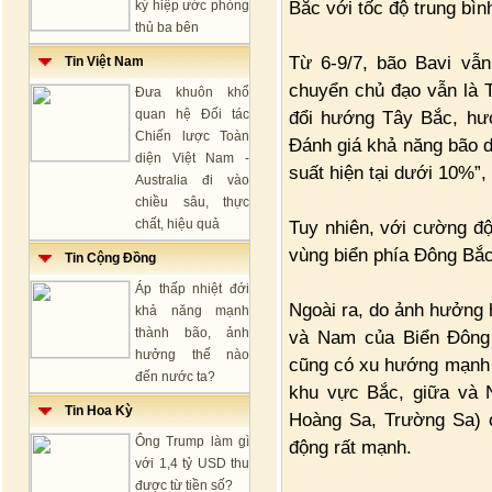
Bắc với tốc độ trung bì
ký hiệp ước phòng
thủ ba bên
Từ 6-9/7, bão Bavi vẫ
Tin Việt Nam
chuyển chủ đạo vẫn là T
Đưa khuôn khổ
quan hệ Đối tác
đổi hướng Tây Bắc, hư
Chiến lược Toàn
Đánh giá khả năng bão d
diện Việt Nam -
suất hiện tại dưới 10%”,
Australia đi vào
chiều sâu, thực
chất, hiệu quả
Tuy nhiên, với cường độ
vùng biển phía Đông Bắc
Tin Cộng Đồng
Áp thấp nhiệt đới
Ngoài ra, do ảnh hưởng h
khả năng mạnh
thành bão, ảnh
và Nam của Biển Đông 
hưởng thế nào
cũng có xu hướng mạnh l
đến nước ta?
khu vực Bắc, giữa và 
Tin Hoa Kỳ
Hoàng Sa, Trường Sa) c
Ông Trump làm gì
động rất mạnh.
với 1,4 tỷ USD thu
được từ tiền số?