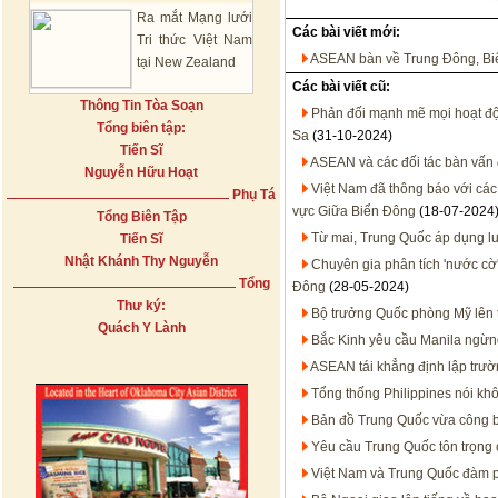
Ra mắt Mạng lưới
Các bài viết mới:
Tri thức Việt Nam
ASEAN bàn về Trung Đông, B
tại New Zealand
Các bài viết cũ:
Thông Tin Tòa Soạn
Phản đối mạnh mẽ mọi hoạt đ
Tổng biên tập:
Sa
(31-10-2024)
Tiến Sĩ
ASEAN và các đối tác bàn vấn 
Nguyễn Hữu Hoạt
Việt Nam đã thông báo với các
Phụ Tá
vực Giữa Biển Đông
(18-07-2024
Tổng Biên Tập
Từ mai, Trung Quốc áp dụng lu
Tiến Sĩ
Nhật Khánh Thy Nguyễn
Chuyên gia phân tích 'nước cờ'
Tổng
Đông
(28-05-2024)
Thư ký:
Bộ trưởng Quốc phòng Mỹ lên t
Quách Y Lành
Bắc Kinh yêu cầu Manila ngừn
ASEAN tái khẳng định lập trư
Tổng thống Philippines nói kh
Bản đồ Trung Quốc vừa công 
Yêu cầu Trung Quốc tôn trọng
Việt Nam và Trung Quốc đàm p