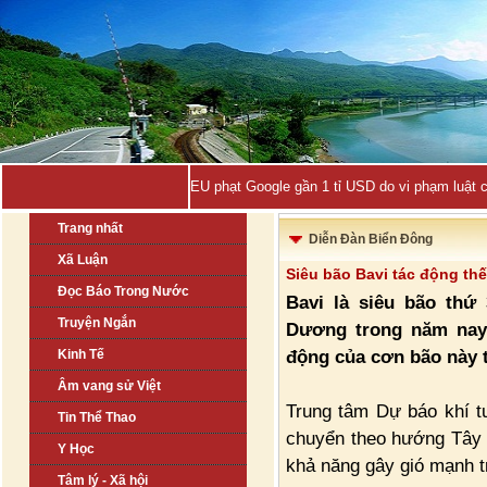
EU phạt Google gần 1 tỉ USD do vi phạm luật 
Trang nhất
Diễn Đàn Biển Đông
Xã Luận
Siêu bão Bavi tác động th
Đọc Báo Trong Nước
Bavi là siêu bão thứ
Truyện Ngắn
Dương trong năm nay,
động của cơn bão này 
Kinh Tế
Âm vang sử Việt
Trung tâm Dự báo khí t
Tin Thể Thao
chuyển theo hướng Tây 
Y Học
khả năng gây gió mạnh tr
Tâm lý - Xã hội