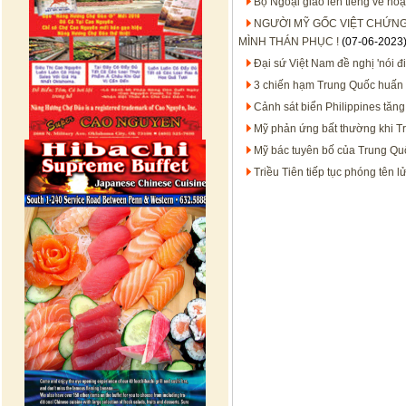
Bộ Ngoại giao lên tiếng về h
NGƯỜI MỸ GỐC VIỆT CHỨNG
MÌNH THÁN PHỤC !
(07-06-2023
Đại sứ Việt Nam đề nghị 'nói đ
3 chiến hạm Trung Quốc huấn 
Cảnh sát biển Philippines tăn
Mỹ phản ứng bất thường khi T
Mỹ bác tuyên bố của Trung Quố
Triều Tiên tiếp tục phóng tên 