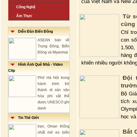
của Việt Nam và New Ze
Công Nghệ
Từ s
Ẩm Thực
cùng 
Chỉ tr
Diễn Đàn Biển Đông
con số
ASEAN bàn về
Trung Đông, Biển
1.500,
Đông và Myanmar
hàng đ
khiến nhiều người không
Hình Ảnh Quê Nhà - Video
Clip
Đội 
Phở Hà Nội trong
hành trình trở
trườn
thành di sản văn
Bộ Giá
hóa phi vật thể
tích x
được UNESCO ghi
Olympi
danh
học và
Tin Thế Giới
Iran, Oman thống
Bắt 
nhất mở eo biển