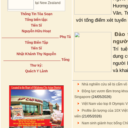
tại New Zealand
Hương 
Văn, T
Thông Tin Tòa Soạn
với tổng điểm xét tuyển
Tổng biên tập:
Tiến Sĩ
Nguyễn Hữu Hoạt
Đào 
Phụ Tá
người
Tổng Biên Tập
Trí tu
Tiến Sĩ
Nhật Khánh Thy Nguyễn
dụng c
Tổng
người 
Thư ký:
và kha
Quách Y Lành
Nhà nghiên cứu sẽ bị cấm vô 
Động lực vươn tầm trong khoa
Singapore
(24/05/2026)
Việt Nam vào top 8 Olympic V
Profile ấn tượng của 10X Việt
viên
(21/05/2026)
Nam sinh giành học bổng Chí