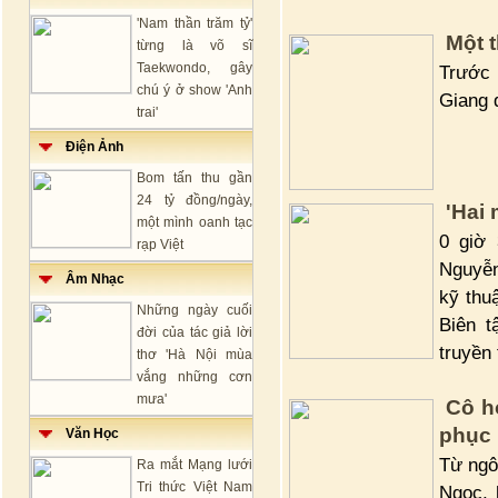
'Nam thần trăm tỷ'
Một 
từng là võ sĩ
Taekwondo, gây
Trước 
chú ý ở show 'Anh
Giang 
trai'
Điện Ảnh
Bom tấn thu gần
24 tỷ đồng/ngày,
'Hai 
một mình oanh tạc
0 giờ 
rạp Việt
Nguyễn
Âm Nhạc
kỹ thu
Những ngày cuối
Biên 
đời của tác giả lời
truyền 
thơ 'Hà Nội mùa
vắng những cơn
mưa'
Cô h
phục 
Văn Học
Từ ngô
Ra mắt Mạng lưới
Tri thức Việt Nam
Ngọc, 