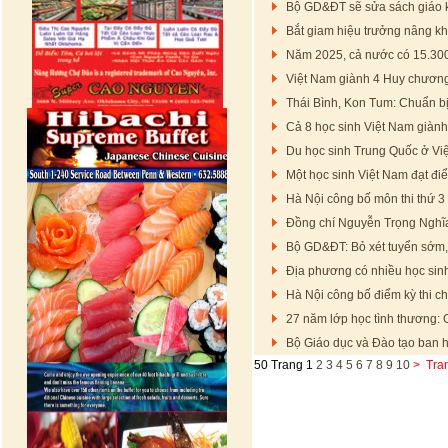
Bộ GD&ĐT sẽ sửa sách giáo 
Bắt giam hiệu trưởng nâng kh
Năm 2025, cả nước có 15.300 
Việt Nam giành 4 Huy chươn
Thái Bình, Kon Tum: Chuẩn bị 
Cả 8 học sinh Việt Nam giàn
Du học sinh Trung Quốc ở Việt
Một học sinh Việt Nam đạt điể
Hà Nội công bố môn thi thứ 3
Đồng chí Nguyễn Trọng Nghĩ
Bộ GD&ĐT: Bỏ xét tuyển sớm, 
Địa phương có nhiều học sinh
Hà Nội công bố điểm kỳ thi ch
27 năm lớp học tình thương: G
Bộ Giáo dục và Đào tạo ban 
50 Trang
1
2
3
4
5
6
7
8
9
10
>
Tra