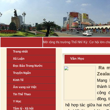
Quản-
Trang nhất
Văn Học
Xã Luận
Đọc Báo Trong Nước
Ra m
Truyện Ngắn
Zeala
Mạng 
Kinh Tế
thành 
Âm vang sử Việt
cộng 
Tin Thể Thao
đồng, 
Y Học
hệ hợp tác giữa hai nư
Tâm lý - Xã hội