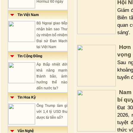
Hội N
Hormuz 60 ngày
Giám đ
Tin Việt Nam
Biên t
Bộ Ngoại giao tiếp
quan c
nhận bản sao Thư
sáng'.
ủy nhiệm bổ nhiệm
Đại sứ Đan Mạch
Hơn 
tại Việt Nam
vọng 
Tin Cộng Đồng
Sau ng
Áp thấp nhiệt đới
khoảng
khả năng mạnh
thành bão, ảnh
tuyển đ
hưởng thế nào
đến nước ta?
Nam 
Tin Hoa Kỳ
bí qu
Ông Trump làm gì
Đạt 30
với 1,4 tỷ USD thu
2026, 
được từ tiền số?
tuyệt 
thức v
Văn Nghệ