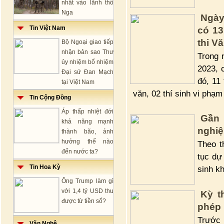
nhất vào lãnh thổ
Nga
Ngày
Tin Việt Nam
có 13
thi V
Bộ Ngoại giao tiếp
nhận bản sao Thư
Trong 
ủy nhiệm bổ nhiệm
2023, 
Đại sứ Đan Mạch
đó, 11
tại Việt Nam
văn, 02 thí sinh vi phạm
Tin Cộng Đồng
Áp thấp nhiệt đới
Gần 
khả năng mạnh
nghiệ
thành bão, ảnh
hưởng thế nào
Theo t
đến nước ta?
tục dự
Tin Hoa Kỳ
sinh k
Ông Trump làm gì
với 1,4 tỷ USD thu
Kỳ t
được từ tiền số?
phép 
Trước 
Văn Nghệ