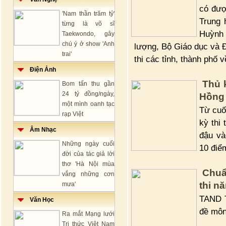
có đượ
'Nam thần trăm tỷ'
Trung 
từng là võ sĩ
Huỳnh
Taekwondo, gây
chú ý ở show 'Anh
lượng, Bộ Giáo dục và Đ
trai'
thi các tỉnh, thành phố 
Điện Ảnh
Thủ 
Bom tấn thu gần
24 tỷ đồng/ngày,
Hồng 
một mình oanh tạc
Từ cuố
rạp Việt
kỳ thi
Âm Nhạc
đậu và
Những ngày cuối
10 điể
đời của tác giả lời
thơ 'Hà Nội mùa
Chuẩn
vắng những cơn
thi n
mưa'
TAND T
Văn Học
đề môn
Ra mắt Mạng lưới
Tri thức Việt Nam