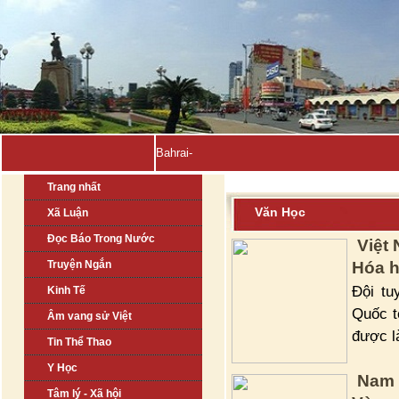
Bahrain, Kuwait tuyên b_
Trang nhất
Văn Học
Xã Luận
Đọc Báo Trong Nước
Việt
Truyện Ngắn
Hóa h
Đội tu
Kinh Tế
Quốc t
Âm vang sử Việt
được l
Tin Thể Thao
Y Học
Nam 
Tâm lý - Xã hội