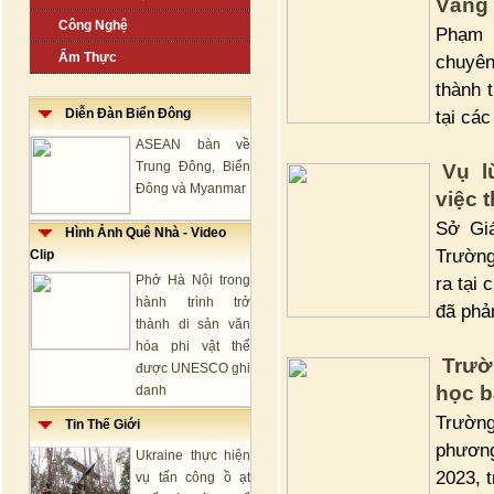
Vàng 
Công Nghệ
Phạm 
Ẩm Thực
chuyê
thành 
Diễn Đàn Biển Đông
tại các
ASEAN bàn về
Trung Đông, Biển
Vụ l
Đông và Myanmar
việc 
Sở Gi
Hình Ảnh Quê Nhà - Video
Trường
Clip
Phở Hà Nội trong
ra tại
hành trình trở
đã phả
thành di sản văn
hóa phi vật thể
Trườ
được UNESCO ghi
học b
danh
Trường
Tin Thế Giới
phương
Ukraine thực hiện
2023, 
vụ tấn công ồ ạt