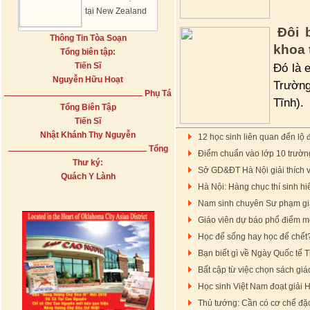
tại New Zealand
Đôi 
Thông Tin Tòa Soạn
khoa 
Tổng biên tập:
Tiến Sĩ
Đó là 
Nguyễn Hữu Hoạt
Trườn
Phụ Tá
Tĩnh).
Tổng Biên Tập
Tiến Sĩ
Nhật Khánh Thy Nguyễn
12 học sinh liên quan đến lộ
Tổng
Điểm chuẩn vào lớp 10 trườ
Thư ký:
Sở GD&ĐT Hà Nội giải thích v
Quách Y Lành
Hà Nội: Hàng chục thí sinh h
Nam sinh chuyên Sư phạm gi
Giáo viên dự báo phổ điểm mô
Học để sống hay học để chết?'
Bạn biết gì về Ngày Quốc tế T
Bất cập từ việc chọn sách giá
Học sinh Việt Nam đoạt giải H
Thủ tướng: Cần có cơ chế đặc 