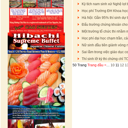
Kỳ tích nam sinh xứ Nghệ lọt 
Học phí Trường ĐH Khoa học 
Hà Nội: Gần 95% thí sinh dự t
Đấu trường chứng khoán cho 
Một trường tổ chức thi nhầm n
Học phí đại học chạm trần, cá
Nữ sinh đầu tiên giành vòng
Sai lầm trong việc giáo dục 
Thí sinh lỡ kỳ thi chứng chỉ 
50 Trang
Trang đầu
<
…
10
11
12
1