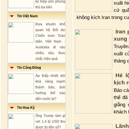
ký hiệp ước phòng
xuất hi
thủ ba bên
cứ quâ
Tin Việt Nam
không kích Iran trong c
Đưa khuôn khổ
quan hệ Đối tác
Iran
Chiến lược Toàn
xung 
diện Việt Nam -
Truyền
Australia đi vào
xuất c
chiều sâu, thực
chất, hiệu quả
tháng 
Tin Cộng Đồng
Hé l
Áp thấp nhiệt đới
khả năng mạnh
kịch 
thành bão, ảnh
Báo cá
hưởng thế nào
thể đã
đến nước ta?
giằng 
Tin Hoa Kỳ
khách 
Ông Trump làm gì
với 1,4 tỷ USD thu
Lãnh 
được từ tiền số?