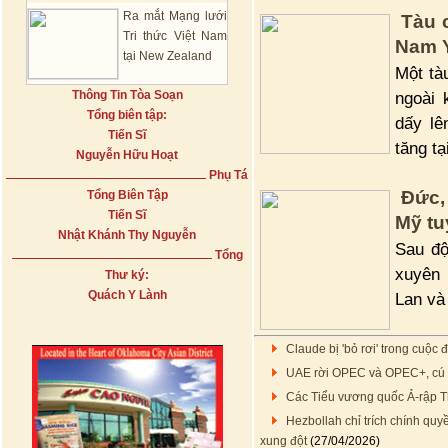
Ra mắt Mạng lưới
Tàu 
Tri thức Việt Nam
Nam 
tại New Zealand
Một tà
Thông Tin Tòa Soạn
ngoài
Tổng biên tập:
dấy lê
Tiến Sĩ
tăng tạ
Nguyễn Hữu Hoạt
Phụ Tá
Đức,
Tổng Biên Tập
Tiến Sĩ
Mỹ tu
Nhật Khánh Thy Nguyễn
Sau độ
Tổng
xuyên
Thư ký:
Quách Y Lành
Lan và
Claude bị 'bỏ rơi' trong cuộc
UAE rời OPEC và OPEC+, cú 
Các Tiểu vương quốc Ả-rập T
Hezbollah chỉ trích chính quy
xung đột
(27/04/2026)