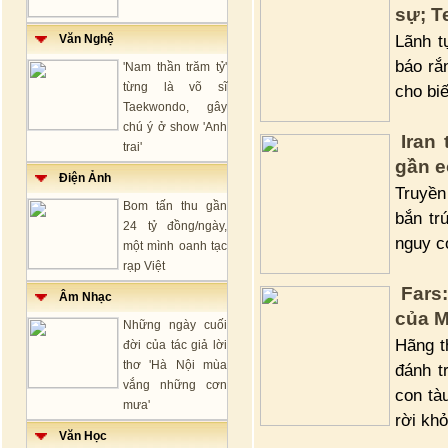
sự; T
Lãnh t
Văn Nghệ
báo rắ
'Nam thần trăm tỷ'
từng là võ sĩ
cho biế
Taekwondo, gây
chú ý ở show 'Anh
Iran
trai'
gần e
Điện Ảnh
Truyền 
Bom tấn thu gần
bắn tr
24 tỷ đồng/ngày,
nguy c
một mình oanh tạc
rạp Việt
Fars:
Âm Nhạc
của M
Những ngày cuối
Hãng t
đời của tác giả lời
thơ 'Hà Nội mùa
đánh t
vắng những cơn
con tà
mưa'
rời khỏ
Văn Học