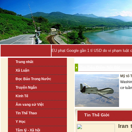
EU phạt Google gần 1 tỉ USD do vi phạm luật 
Trang nhất
Tin Tiêu Điểm Nổi Bật
Xã Luận
Mỹ tố 
Đọc Báo Trong Nước
Washin
Truyện Ngắn
cơ tuần
Kinh Tế
Âm vang sử Việt
Tin Thể Thao
Tin Thế Giới
Y Học
Iran
Tâm lý - Xã hội