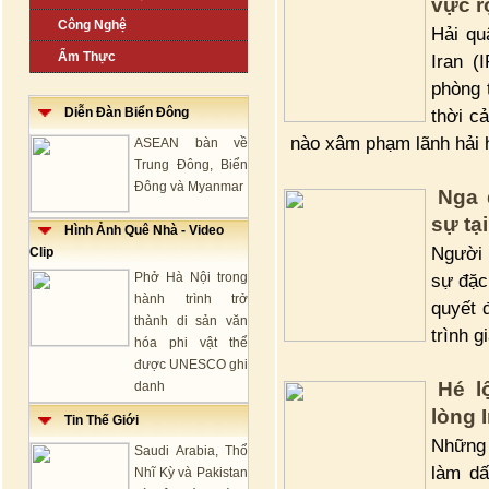
vực r
Công Nghệ
Hải qu
Ẩm Thực
Iran 
phòng 
Diễn Đàn Biển Đông
thời c
nào xâm phạm lãnh hải h
ASEAN bàn về
Trung Đông, Biển
Đông và Myanmar
Nga 
sự tạ
Hình Ảnh Quê Nhà - Video
Người 
Clip
Phở Hà Nội trong
sự đặc
hành trình trở
quyết 
thành di sản văn
trình g
hóa phi vật thể
được UNESCO ghi
Hé l
danh
lòng 
Tin Thế Giới
Những 
Saudi Arabia, Thổ
làm dấ
Nhĩ Kỳ và Pakistan