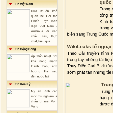
quốc 
Tin Việt Nam
Trong 
Đưa khuôn khổ
tổng 
quan hệ Đối tác
Kinh t
Chiến lược Toàn
diện Việt Nam -
trong 
Australia đi vào
biên sang Trung Quốc m
chiều sâu, thực
chất, hiệu quả
WikiLeaks tố ngoại
Tin Cộng Đồng
Theo Đài truyền hình 
Áp thấp nhiệt đới
trong tay những tài li
khả năng mạnh
Thụy Điển Carl Bildt từ
thành bão, ảnh
hưởng thế nào
sớm phát tán những tài l
đến nước ta?
Trun
Tin Hoa Kỳ
Trung 
Mỹ ấn định các
mốc thử nghiệm lá
hạng 
chắn bí mật Vòm
được d
Vàng