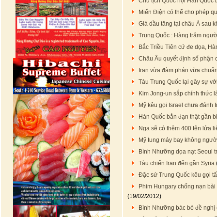
Chủ tịch Quốc hội Hàn Quốc bị 
Miến Điện có thể cho phép q
Giá dầu tăng tại châu Á sau 
Trung Quốc : Hàng trăm người 
Bắc Triều Tiên cứ đe dọa, Hà
Châu Âu quyết định số phận 
Iran vừa đàm phán vừa chuẩn 
Tàu Trung Quốc lại gây sự vớ
Kim Jong-un sắp chính thức là
Mỹ kêu gọi Israel chưa đánh 
Hàn Quốc bắn đạn thật gần bi
Nga sẽ có thêm 400 tên lửa li
Mỹ tung máy bay không người 
Bình Nhưỡng dọa nạt Seoul t
Tàu chiến Iran đến gần Syria
Đặc sứ Trung Quốc kêu gọi tấ
Phim Hungary chống nạn bài x
(19/02/2012)
Bình Nhưỡng bác bỏ đề nghị c