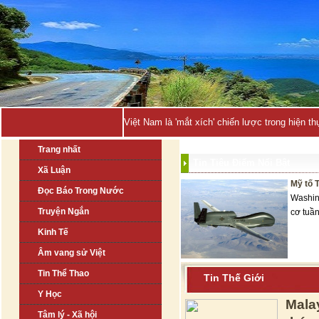
Việt Nam là 'mắt xích' chiến lược trong hiện
Trang nhất
Tin Tiêu Điểm Nổi Bật
Xã Luận
Mỹ tố 
Đọc Báo Trong Nước
Washin
Truyện Ngắn
cơ tuần
Kinh Tế
Âm vang sử Việt
Tin Thể Thao
Tin Thế Giới
Y Học
Mala
Tâm lý - Xã hội