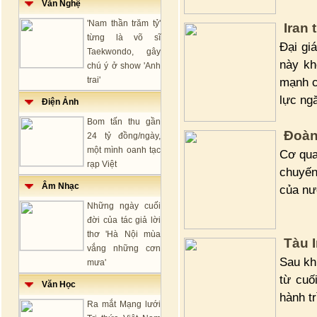
Văn Nghệ
'Nam thần trăm tỷ'
Iran
từng là võ sĩ
Đại gi
Taekwondo, gây
này kh
chú ý ở show 'Anh
trai'
mạnh c
lực ng
Điện Ảnh
Bom tấn thu gần
Đoàn 
24 tỷ đồng/ngày,
một mình oanh tạc
Cơ qua
rạp Việt
chuyến
Âm Nhạc
của nư
Những ngày cuối
đời của tác giả lời
thơ 'Hà Nội mùa
Tàu I
vắng những cơn
Sau kh
mưa'
từ cuố
Văn Học
hành tr
Ra mắt Mạng lưới