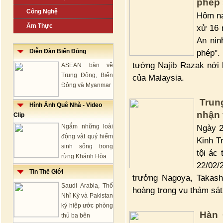
phép 
Công Nghệ
Hôm na
Ẩm Thực
xử 16 
An nin
Diễn Đàn Biển Đông
phép".
tướng Najib Razak nới l
ASEAN bàn về
Trung Đông, Biển
của Malaysia.
Đông và Myanmar
Trun
Hình Ảnh Quê Nhà - Video
nhận 
Clip
Ngắm những loài
Ngày 2
động vật quý hiếm
Kinh T
sinh sống trong
tội ác
rừng Khánh Hòa
22/02/
Tin Thế Giới
trưởng Nagoya, Takash
Saudi Arabia, Thổ
hoàng trong vụ thảm sát
Nhĩ Kỳ và Pakistan
ký hiệp ước phòng
Hàn 
thủ ba bên