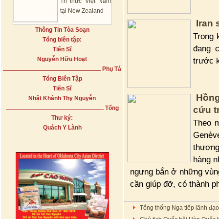
Tri thức Việt Nam
tại New Zealand
Iran 
Thông Tin Tòa Soạn
Trong 
Tổng biên tập:
đang c
Tiến Sĩ
Nguyễn Hữu Hoạt
trước k
Phụ Tá
Tổng Biên Tập
Tiến Sĩ
Hồng
Nhật Khánh Thy Nguyễn
Tổng
cứu t
Thư ký:
Theo m
Quách Y Lành
Genève
thương
hàng n
ngưng bắn ở những vùng
cần giúp đỡ, có thành p
Tổng thống Nga tiếp lãnh đạo