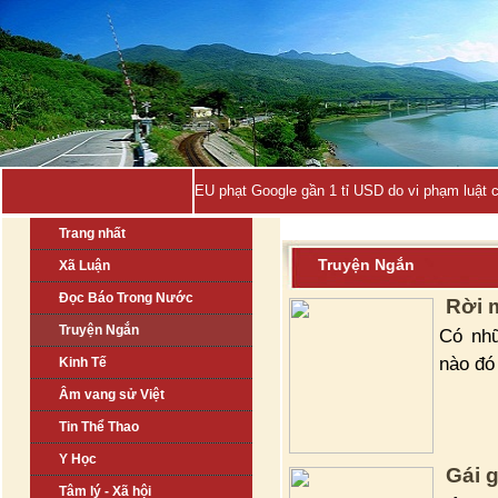
EU phạt Google gần 1 tỉ USD do vi phạm luật 
Trang nhất
Truyện Ngắn
Xã Luận
Đọc Báo Trong Nước
Rời 
Truyện Ngắn
Có nhữ
nào đó
Kinh Tế
Âm vang sử Việt
Tin Thể Thao
Y Học
Gái 
Tâm lý - Xã hội