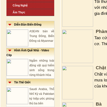
Tôi th
Công Nghệ
với nh
Ẩm Thực
gia đìn
Diễn Đàn Biển Đông
Phàm 
ASEAN bàn về
Trung Đông, Biển
Tao cứ
Đông và Myanmar
cơ. Thế
Hình Ảnh Quê Nhà - Video
Clip
Ngắm những loài
động vật quý hiếm
Chật
sinh sống trong
Chật v
rừng Khánh Hòa
mưa lo
Tin Thế Giới
của kh
Saudi Arabia, Thổ
Nhĩ Kỳ và Pakistan
ký hiệp ước phòng
Bà
thủ ba bên