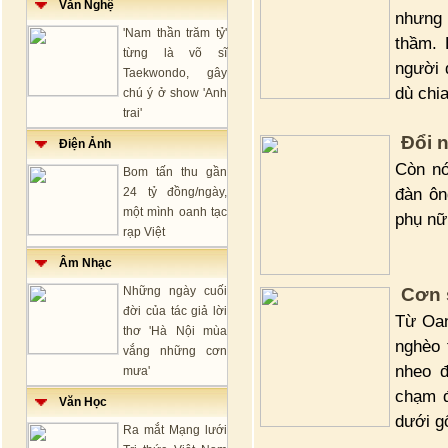
Văn Nghệ
nhưng
'Nam thần trăm tỷ'
thầm. 
từng là võ sĩ
người 
Taekwondo, gây
dù chia
chú ý ở show 'Anh
trai'
Đổi 
Điện Ảnh
Còn nó
Bom tấn thu gần
đàn ôn
24 tỷ đồng/ngày,
một mình oanh tạc
phụ nữ
rạp Việt
Âm Nhạc
Những ngày cuối
Cơn 
đời của tác giả lời
Từ Oan
thơ 'Hà Nội mùa
nghèo 
vắng những cơn
nheo đ
mưa'
chạm đ
Văn Học
dưới g
Ra mắt Mạng lưới