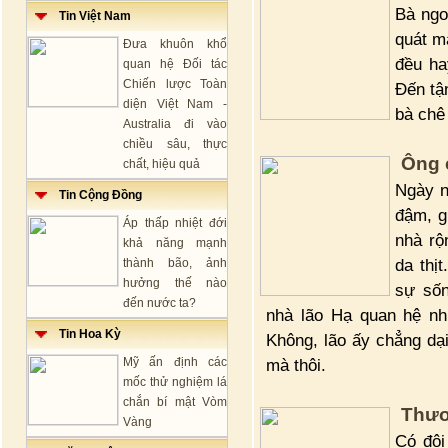
Bà ngo
Tin Việt Nam
quát m
Đưa khuôn khổ
đều ha
quan hệ Đối tác
Chiến lược Toàn
Đến tận
diện Việt Nam -
bà chê 
Australia đi vào
chiều sâu, thực
Ông 
chất, hiệu quả
Ngày n
Tin Cộng Đồng
đậm, g
Áp thấp nhiệt đới
nhà rộ
khả năng mạnh
da thị
thành bão, ảnh
hưởng thế nào
sự số
đến nước ta?
nhà lão Hạ quan hệ nh
Tin Hoa Kỳ
Không, lão ấy chẳng dại
Mỹ ấn định các
mà thôi.
mốc thử nghiệm lá
chắn bí mật Vòm
Thươ
Vàng
Có đôi