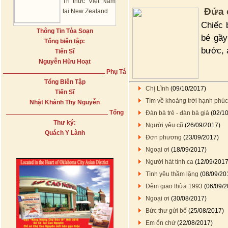
Tri thức Việt Nam
Đứa 
tại New Zealand
Chiếc 
Thông Tin Tòa Soạn
bé gầy
Tổng biên tập:
bước, 
Tiến Sĩ
Nguyễn Hữu Hoạt
Phụ Tá
Tổng Biên Tập
Chị Lĩnh
(09/10/2017)
Tiến Sĩ
Tìm về khoảng trời hạnh phúc
Nhật Khánh Thy Nguyễn
Tổng
Đàn bà trẻ - đàn bà già
(02/10
Thư ký:
Người yêu cũ
(26/09/2017)
Quách Y Lành
Đơn phương
(23/09/2017)
Ngoại ơi
(18/09/2017)
Người hát tình ca
(12/09/2017
Tình yêu thầm lặng
(08/09/20
Đêm giao thừa 1993
(06/09/2
Ngoại ơi
(30/08/2017)
Bức thư gửi bố
(25/08/2017)
Em ổn chứ
(22/08/2017)