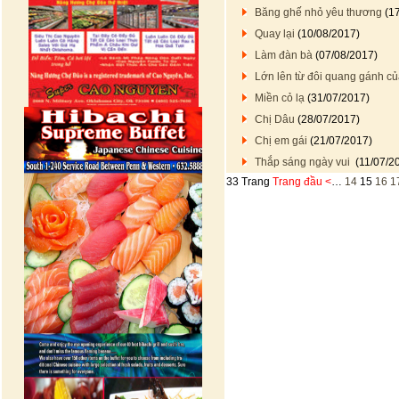
Băng ghế nhỏ yêu thương
(17
Quay lại
(10/08/2017)
Làm đàn bà
(07/08/2017)
Lớn lên từ đôi quang gánh c
Miền cỏ lạ
(31/07/2017)
Chị Dâu
(28/07/2017)
Chị em gái
(21/07/2017)
Thắp sáng ngày vui
(11/07/2
33 Trang
Trang đầu
<
…
14
15
16
1