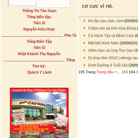
cơ cực vì nó.
Thông Tin Tòa Soạn
Tổng biên tập:
Ho lâu sau cảm, cúm
(05/09/
Tiến Sĩ
Chăm sóc da khô mùa Ðông
(
Nguyễn Hữu Hoạt
Phụ Tá
Củ Hành Tây và Bệnh Cúm
(0
Tổng Biên Tập
Mệt Mỏi Kinh Niên
(30/08/201
Tiến Sĩ
Viêm Gan và Ung Thư Gan
(3
Nhật Khánh Thy Nguyễn
Dị ứng năm 2010 ( allergy se
Tổng
Dinh Dưỡng ở Tuổi Già
(28/0
Thư ký:
195 Trang
Trang đầu
<
…
193
194
Quách Y Lành