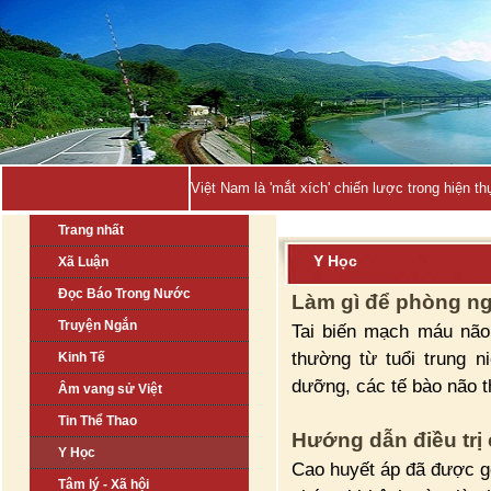
Việt Nam là 'mắt xích' chiến lược trong hiện
Trang nhất
Y Học
Xã Luận
Đọc Báo Trong Nước
Làm gì để phòng n
Truyện Ngắn
Tai biến mạch máu não
thường từ tuổi trung n
Kinh Tế
dưỡng, các tế bào não th
Âm vang sử Việt
Tin Thể Thao
Hướng dẫn điều trị
Y Học
Cao huyết áp đã được gọ
Tâm lý - Xã hội