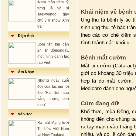
'Nam thần trăm tỷ'
từng là võ sĩ
Khái niệm về bệnh 
Taekwondo, gây
Ung thư là bệnh lý ác t
chú ý ở show 'Anh
trai'
sinh ung thu, tê bào tr
theo các cơ chế kiểm s
Điện Ảnh
hình thành các khối u.
Bom tấn thu gần
24 tỷ đồng/ngày,
một mình oanh tạc
Bệnh mắt cườm
rạp Việt
Mắt bị cườm (Cataract)
Âm Nhạc
giới có khoảng 30 triệu
hợp là do mắt cườm. 
Những ngày cuối
đời của tác giả lời
Medicare dành cho người
thơ 'Hà Nội mùa
vắng những cơn
Cúm đang dữ
mưa'
Khổ thực, mùa Đông, c
Văn Học
không đến cho chúng ta 
Ra mắt Mạng lưới
ra tay mạnh vào tháng 
Tri thức Việt Nam
nhiều, và có lẽ còn đan
tại New Zealand