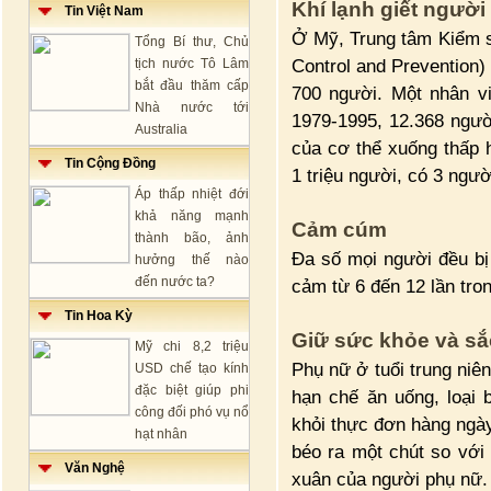
Khí lạnh giết người
Tin Việt Nam
Ở Mỹ, Trung tâm Kiểm s
Tổng Bí thư, Chủ
Control and Prevention
tịch nước Tô Lâm
bắt đầu thăm cấp
700 người. Một nhân vi
Nhà nước tới
1979-1995, 12.368 người
Australia
của cơ thể xuống thấp 
Tin Cộng Đồng
1 triệu người, có 3 ngư
Áp thấp nhiệt đới
khả năng mạnh
Cảm cúm
thành bão, ảnh
Ða số mọi người đều bị 
hưởng thế nào
đến nước ta?
cảm từ 6 đến 12 lần tro
Tin Hoa Kỳ
Giữ sức khỏe và sắc
Mỹ chi 8,2 triệu
Phụ nữ ở tuổi trung niê
USD chế tạo kính
đặc biệt giúp phi
hạn chế ăn uống, loại
công đối phó vụ nổ
khỏi thực đơn hàng ngày
hạt nhân
béo ra một chút so với 
Văn Nghệ
xuân của người phụ nữ.