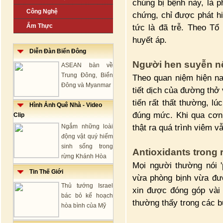
chúng bị bệnh này, là p
Công Nghệ
chứng, chỉ được phát hi
Ẩm Thực
tức là đã trễ. Theo Tổ
huyết áp.
Diễn Đàn Biển Đông
Người hen suyễn n
ASEAN bàn về
Trung Đông, Biển
Theo quan niệm hiện na
Đông và Myanmar
tiết dịch của đường thở
tiến rất thất thường, l
Hình Ảnh Quê Nhà - Video
đúng mức. Khi qua cơn
Clip
thật ra quá trình viêm v
Ngắm những loài
động vật quý hiếm
sinh sống trong
Antioxidants trong r
rừng Khánh Hòa
Mọi người thường nói 
Tin Thế Giới
vừa phòng bịnh vừa đượ
Thủ tướng Israel
xin được đóng góp vài 
bác bỏ kế hoạch
thường thấy trong các b
hòa bình của Mỹ