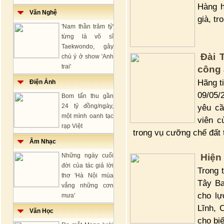
Hàng h
Văn Nghệ
già, t
'Nam thần trăm tỷ'
từng là võ sĩ
Taekwondo, gây
Đài 
chú ý ở show 'Anh
trai'
công 
Hãng t
Điện Ảnh
09/05/
Bom tấn thu gần
24 tỷ đồng/ngày,
yêu cầ
một mình oanh tạc
viên c
rạp Việt
trong vụ cưỡng chế đất 
Âm Nhạc
Những ngày cuối
Hiện
đời của tác giả lời
Trong 
thơ 'Hà Nội mùa
Tây Ba
vắng những cơn
cho lự
mưa'
Lĩnh, 
Văn Học
cho biế