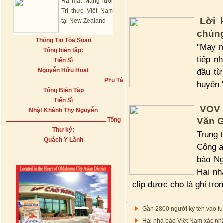
Ra mắt Mạng lưới
Tri thức Việt Nam
Lời 
tại New Zealand
chúng
Thông Tin Tòa Soạn
"May m
Tổng biên tập:
tiếp n
Tiến Sĩ
Nguyễn Hữu Hoạt
đầu từ
Phụ Tá
huyện 
Tổng Biên Tập
Tiến Sĩ
VOV 
Nhật Khánh Thy Nguyễn
Văn 
Tổng
Thư ký:
Trung 
Quách Y Lành
Công a
báo Ng
Hai nh
clip được cho là ghi tr
Gần 2800 người ký tên vào t
Hai nhà báo Việt Nam xác nh