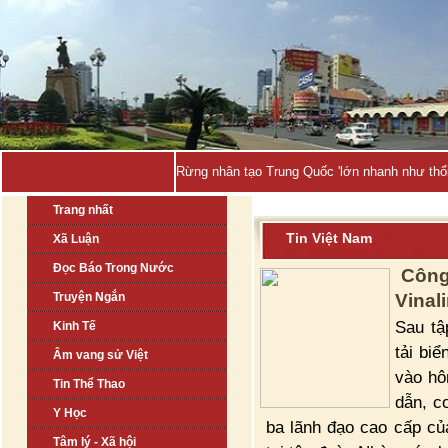
Houthi tấn cô_
Trang nhất
Tin Việt Nam
Xã Luận
Đọc Báo Trong Nước
Công
Truyện Ngắn
Vinal
Sau tậ
Kinh Tế
tải bi
Âm vang sử Việt
vào hô
Tin Thể Thao
dẫn, c
Y Học
ba lãnh đạo cao cấp củ
Tâm lý - Xã hội