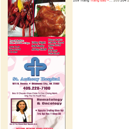
209 Trang
Trang đầu
<
…
203
204