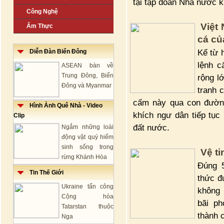
tại tập đoàn Nhà nước k
Công Nghệ
Việt
Ẩm Thực
cá củ
Kể từ 
Diễn Đàn Biển Đông
lệnh c
ASEAN bàn về
Trung Đông, Biển
rộng l
Đông và Myanmar
tranh 
cấm này qua con đường
Hình Ảnh Quê Nhà - Video
khích ngư dân tiếp tục
Clip
đất nước.
Ngắm những loài
động vật quý hiếm
sinh sống trong
Vệ t
rừng Khánh Hòa
Đúng 5
Tin Thế Giới
thức đ
Ukraine tấn công
không 
Cộng hòa
bãi p
Tatarstan thuộc
thành c
Nga