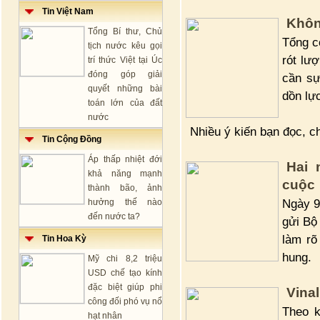
Tin Việt Nam
Khôn
Tổng Bí thư, Chủ
Tổng c
tịch nước kêu gọi
rót lượ
trí thức Việt tại Úc
đóng góp giải
cần sự
quyết những bài
dồn lự
toán lớn của đất
nước
Nhiều ý kiến bạn đọc, c
Tin Cộng Đồng
Áp thấp nhiệt đới
Hai 
khả năng mạnh
cuộc
thành bão, ảnh
Ngày 9
hưởng thế nào
đến nước ta?
gửi Bộ
làm rõ
Tin Hoa Kỳ
hung.
Mỹ chi 8,2 triệu
USD chế tạo kính
đặc biệt giúp phi
Vina
công đối phó vụ nổ
Theo k
hạt nhân