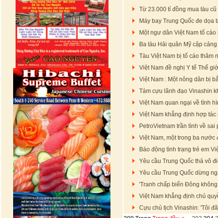
Từ 23.000 tỉ đồng mua tàu cũ 
Máy bay Trung Quốc đe dọa t
Một ngư dân Việt Nam tố cáo
Ba tàu Hải quân Mỹ cập cảng
Tàu Việt Nam bị tố cáo thâm 
Việt Nam đề nghị Y tế Thế giớ
Việt Nam : Một nông dân bị bắ
Tám cựu lãnh đạo Vinashin 
Việt Nam quan ngại về tình hì
Việt Nam khẳng định hợp tác 
PetroVietnam trần tình về sa
Việt Nam, một trong ba nước
Báo động tình trạng trẻ em V
Yêu cầu Trung Quốc thả vô đ
Yêu cầu Trung Quốc dừng ng
'Tranh chấp biển Đông không t
Việt Nam khẳng định chủ quy
Cựu chủ tịch Vinashin: 'Tôi đã 