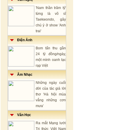
'Nam thần trăm tỷ'
từng là võ sĩ
Taekwondo, gây
chú ý ở show 'Anh
trai'
Điện Ảnh
Bom tấn thu gần
24 tỷ đồng/ngày,
một mình oanh tạc
rạp Việt
Âm Nhạc
Những ngày cuối
đời của tác giả lời
thơ 'Hà Nội mùa
vắng những cơn
mưa'
Văn Học
Ra mắt Mạng lưới
Tri thức Việt Nam