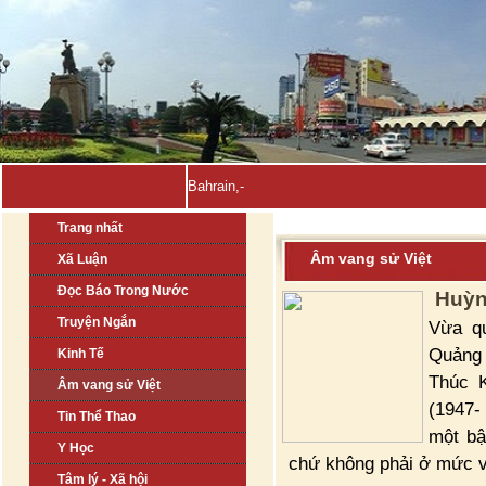
Bahrain, Kuwait tuyên bố đẩ_
Trang nhất
Âm vang sử Việt
Xã Luận
Đọc Báo Trong Nước
Huỳn
Truyện Ngắn
Vừa q
Quảng 
Kinh Tế
Thúc 
Âm vang sử Việt
(1947-
Tin Thể Thao
một bậ
Y Học
chứ không phải ở mức và
Tâm lý - Xã hội