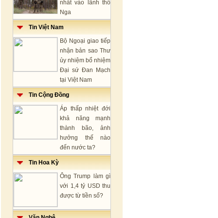
nhất vào lãnh thổ
Nga
Tin Việt Nam
Bộ Ngoại giao tiếp
nhận bản sao Thư
ủy nhiệm bổ nhiệm
Đại sứ Đan Mạch
tại Việt Nam
Tin Cộng Đồng
Áp thấp nhiệt đới
khả năng mạnh
thành bão, ảnh
hưởng thế nào
đến nước ta?
Tin Hoa Kỳ
Ông Trump làm gì
với 1,4 tỷ USD thu
được từ tiền số?
Văn Nghệ