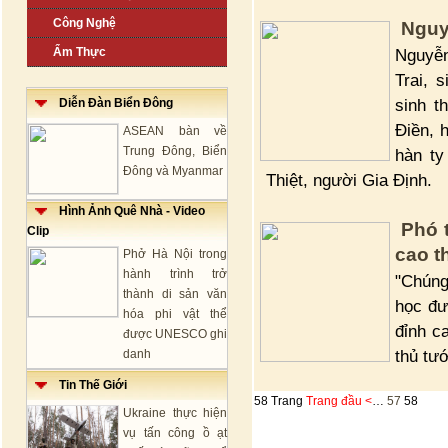
Công Nghệ
Nguy
Ẩm Thực
Nguyễn
Trai, 
sinh t
Diễn Đàn Biển Đông
Điền, 
ASEAN bàn về
Trung Đông, Biển
hàn ty
Đông và Myanmar
Thiệt, người Gia Định.
Hình Ảnh Quê Nhà - Video
Phó 
Clip
cao th
Phở Hà Nội trong
hành trình trở
"Chúng
thành di sản văn
học đư
hóa phi vật thể
đỉnh c
được UNESCO ghi
thủ tư
danh
Tin Thế Giới
58 Trang
Trang đầu
<
…
57
58
Ukraine thực hiện
vụ tấn công ồ ạt